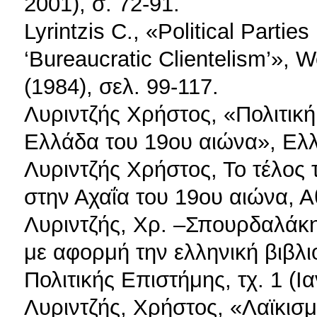
2001), σ. 72-91.
Lyrintzis C., «Political Partie
‘Bureaucratic Clientelism’», W
(1984), σελ. 99-117.
Λυριντζής Χρήστος, «Πολιτική
Ελλάδα του 19ου αιώνα», Ελλη
Λυριντζής Χρήστος, Το τέλος 
στην Αχαΐα του 19ου αιώνα, Α
Λυριντζής, Χρ. –Σπουρδαλάκης
με αφορμή την ελληνική βιβλ
Πολιτικής Επιστήμης, τχ. 1 (Ι
Λυριντζής, Χρήστος, «Λαϊκισμο