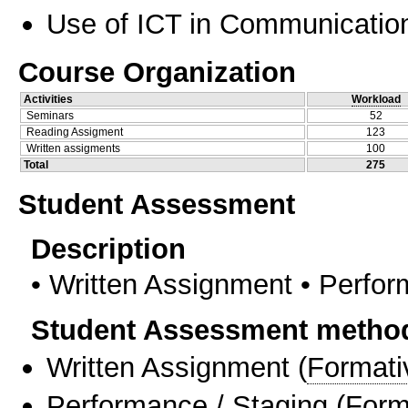
Use of ICT in Communication
Course Organization
Activities
Workload
Seminars
52
Reading Assigment
123
Written assigments
100
Total
275
Student Assessment
Description
• Written Assignment • Perfo
Student Assessment metho
Written Assignment
(
Formati
Performance / Staging
(
Form