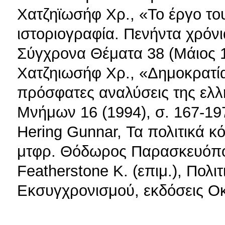
Χατζηϊωσήφ Χρ., «Το έργο το
ιστοριογραφία. Πενήντα χρόν
Σύγχρονα Θέματα 38 (Μάιος 1
Χατζηιωσήφ Χρ., «Δημοκρατία 
πρόσφατες αναλύσεις της ελλη
Μνήμων 16 (1994), σ. 167-19
Hering Gunnar, Τα πολιτικά 
μτφρ. Θόδωρος Παρασκευόπου
Featherstone K. (επιμ.), Πολ
Εκσυγχρονισμού, εκδόσεις Οκτ