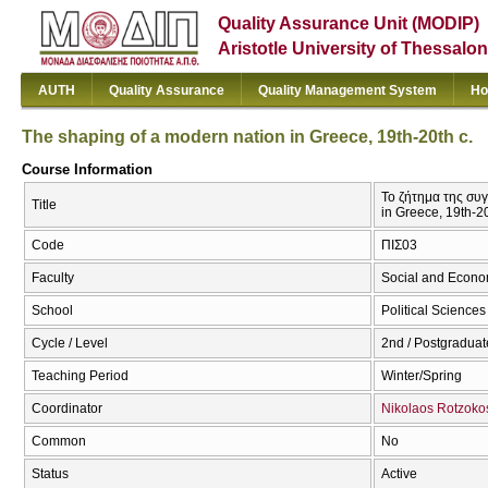
Quality Assurance Unit (MODIP)
Aristotle University of Thessalon
AUTH
Quality Assurance
Quality Management System
Ho
The shaping of a modern nation in Greece, 19th-20th c.
Course Information
Το ζήτημα της συ
Title
in Greece, 19th-20
Code
ΠΙΣ03
Faculty
Social and Econo
School
Political Sciences
Cycle / Level
2nd / Postgraduat
Teaching Period
Winter/Spring
Coordinator
Nikolaos Rotzoko
Common
No
Status
Active