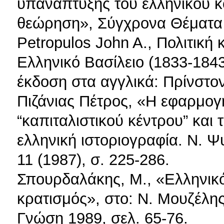
υπανάπτυξης του ελληνικού κο
θεώρηση», Σύγχρονα Θέματα 2
Petropulos John A., Πολιτική
Ελληνικό Βασίλειο (1833-1843
έκδοση στα αγγλικά: Πρίνστον
Πιζάνιας Πέτρος, «Η εφαρμογή
“καπιταλιστικού κέντρου” και 
ελληνική ιστοριογραφία. Ν. 
11 (1987), σ. 225-286.
Σπουρδαλάκης, Μ., «Ελληνικός
κρατισμός», στο: Ν. Μουζέλης κ
Γνώση 1989, σελ. 65-76.