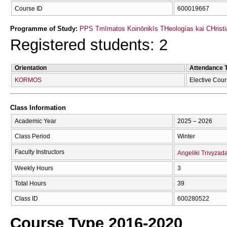
Course ID
600019667
Programme of Study:
PPS Tmīmatos Koinōnikīs THeologías kai CΗristia
Registered students: 2
Orientation
Attendance 
KORMOS
Elective Cou
Class Information
Academic Year
2025 – 2026
Class Period
Winter
Faculty Instructors
Angeliki Trivyzad
Weekly Hours
3
Total Hours
39
Class ID
600280522
Course Type 2016-2020