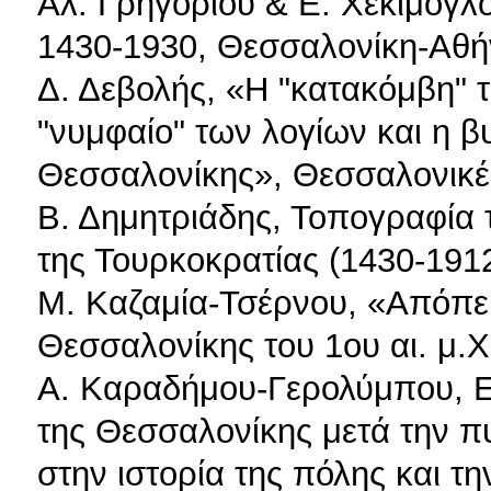
Αλ. Γρηγορίου & Ε. Χεκίμογλ
1430-1930, Θεσσαλονίκη-Αθή
Δ. Δεβολής, «Η "κατακόμβη" τ
"νυμφαίο" των λογίων και η β
Θεσσαλονίκης», Θεσσαλονικέω
Β. Δημητριάδης, Τοπογραφία 
της Τουρκοκρατίας (1430-191
Μ. Καζαμία-Τσέρνου, «Απόπε
Θεσσαλονίκης του 1ου αι. μ.Χ
Α. Καραδήμου-Γερολύμπου, Ε
της Θεσσαλονίκης μετά την π
στην ιστορία της πόλης και τ