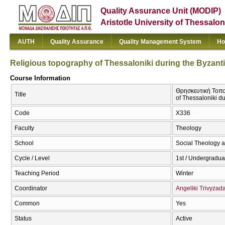
Quality Assurance Unit (MODIP)
Aristotle University of Thessalon
AUTH
Quality Assurance
Quality Management System
Ho
Religious topography of Thessaloniki during the Byzant
Course Information
Θρησκευτική Τοπο
Title
of Thessaloniki d
Code
Χ336
Faculty
Theology
School
Social Theology a
Cycle / Level
1st / Undergradua
Teaching Period
Winter
Coordinator
Angeliki Trivyzad
Common
Yes
Status
Active