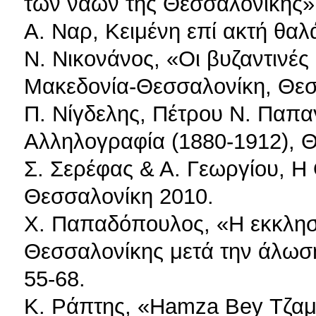
των ναών της Θεσσαλονίκης»,
Α. Ναρ, Κειμένη επί ακτή θαλ
Ν. Νικονάνος, «Οι βυζαντινές
Μακεδονία-Θεσσαλονίκη, Θεσ
Π. Νίγδελης, Πέτρου Ν. Παπ
Αλληλογραφία (1880-1912), 
Σ. Σερέφας & Α. Γεωργίου, Η 
Θεσσαλονίκη 2010.
Χ. Παπαδόπουλος, «Η εκκλησια
Θεσσαλονίκης μετά την άλωση
55-68.
Κ. Ράπτης, «Hamza Bey Τζαμί