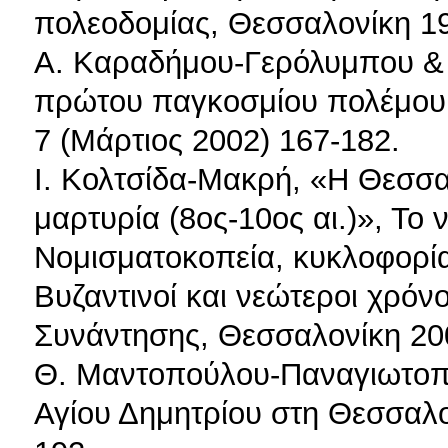
πολεοδομίας, Θεσσαλονίκη 1
Α. Καραδήμου-Γερόλυμπου & 
πρώτου παγκοσμίου πολέμου,
7 (Μάρτιος 2002) 167-182.
Ι. Κολτσίδα-Μακρή, «Η Θεσσα
μαρτυρία (8ος-10ος αι.)», Το
Νομισματοκοπεία, κυκλοφορία,
Βυζαντινοί και νεώτεροι χρόν
Συνάντησης, Θεσσαλονίκη 200
Θ. Μαντοπούλου-Παναγιωτοπ
Αγίου Δημητρίου στη Θεσσαλο