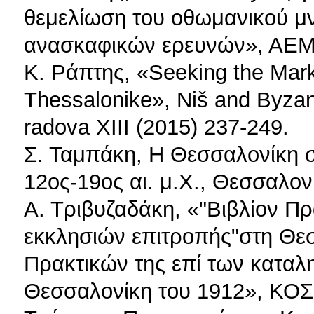
θεμελίωση του οθωμανικού μ
ανασκαφικών ερευνών», ΑΕΜΘ
Κ. Ράπτης, «Seeking the Mark
Thessalonike», Niš and Byza
radova XΙΙI (2015) 237-249.
Σ. Ταμπάκη, Η Θεσσαλονίκη σ
12ος-19ος αι. μ.Χ., Θεσσαλον
Α. Τριβυζαδάκη, «"Βιβλίον Π
εκκλησιών επιτροπής"στη Θεσ
Πρακτικών της επί των καταλ
Θεσσαλονίκη του 1912», ΚΟΣ