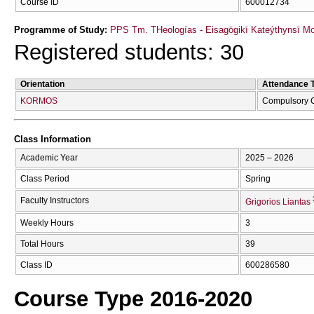
Course ID
600012734
Programme of Study:
PPS Tm. THeologías - Eisagōgikī Kateýthynsī M
Registered students: 30
Orientation
Attendance 
KORMOS
Compulsory 
Class Information
Academic Year
2025 – 2026
Class Period
Spring
Faculty Instructors
Grigorios Liantas
Weekly Hours
3
Total Hours
39
Class ID
600286580
Course Type 2016-2020