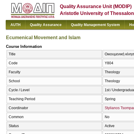
Quality Assurance Unit (MODIP)
Aristotle University of Thessalon
AUTH
Quality Assurance
Quality Management System
Ho
Ecumenical Movement and Islam
Course Information
Title
Οικουμενική κίνη
Code
Υ804
Faculty
Theology
School
Theology
Cycle / Level
1st / Undergradua
Teaching Period
Spring
Coordinator
Stylianos Tsompa
Common
No
Status
Active