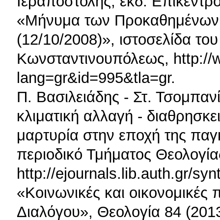
Ιεραποστολής, εκδ. Επίκεντρ
«Μήνυμα των Προκαθημένων
(12/10/2008)», ιστοσελίδα το
Κωνσταντινουπόλεως, http://w
lang=gr&id=995&tla=gr.
Π. Βασιλειάδης - Στ. Τσομπαν
κλιματική αλλαγή - διαθρησκει
μαρτυρία στην εποχή της παγ
περιοδικό Τμήματος Θεολογί
http://ejournals.lib.auth.gr/sy
«Κοινωνικές και οικονομικές
Διαλόγου», Θεολογία 84 (2013)