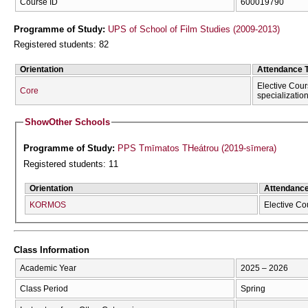
Course ID
600019790
Programme of Study:
UPS of School of Film Studies (2009-2013)
Registered students: 82
Orientation
Attendance 
Elective Cour
Core
specializatio
Show
Other Schools
Programme of Study:
PPS Tmīmatos THeátrou (2019-sīmera)
Registered students: 11
Orientation
Attendanc
KORMOS
Elective Co
Class Information
Academic Year
2025 – 2026
Class Period
Spring