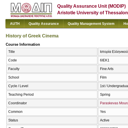
Quality Assurance Unit (MODIP)
Aristotle University of Thessalon
AUTH
Quality Assurance
Quality Management System
Ho
History of Greek Cinema
Course Information
Title
Ιστορία Ελληνικο
Code
6ΙΕΚ1
Faculty
Fine Arts
School
Film
Cycle / Level
1st / Undergradua
Teaching Period
Spring
Coordinator
Paraskevas Moura
Common
Yes
Status
Active