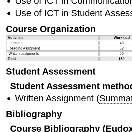
Use of ICT in Communication
Use of ICT in Student Asse
Course Organization
Activities
Workload
Lectures
48
Reading Assigment
52
Written assigments
50
Total
150
Student Assessment
Student Assessment metho
Written Assignment
(
Summat
Bibliography
Course Bibliography (Eudo