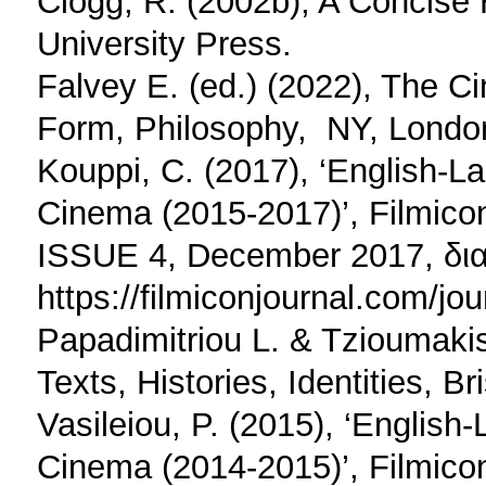
Clogg, R. (2002b), A Concise
University Press.
Falvey E. (ed.) (2022), The C
Form, Philosophy, ‎ NY, Lond
Kouppi, C. (2017), ‘English-
Cinema (2015-2017)’, Filmicon
ISSUE 4, December 2017, δια
https://filmiconjournal.com/jou
Papadimitriou L. & Tzioumakis
Texts, Histories, Identities, Br
Vasileiou, P. (2015), ‘Englis
Cinema (2014-2015)’, Filmicon