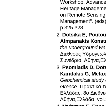
Workshop. Advances
Heritage Manageme
on Remote Sensing f
Management"
.
(eds
p.325-328
.
Dotsika E
,
Poutou
Almpanakis Konst
the underground wat
Διεθνούς Υδρογεωλ
Συνέδριο
.
Αθήνα,Ε
Psomiadis D
,
Dot
Karidakis G
,
Metax
Geochemical study o
Greece
.
Πρακτικά τ
Ελλάδας
.
8ο Διεθν
Αθήνα,Ελλάδα
.