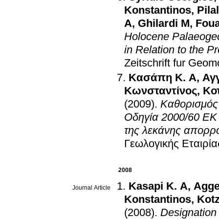
Konstantinos
,
Pila
A
,
Ghilardi M
,
Fou
Holocene Palaeogeog
in Relation to the P
Zeitschrift fur Geom
Κασάπη Κ. Α
,
Αγ
Κωνσταντίνος
,
Κο
(2009)
.
Καθορισμός
Οδηγία 2000/60 ΕΚ 
της λεκάνης απορρ
Γεωλογικής Εταιρία
2008
Kasapi Κ. Α
,
Agge
Journal Article
Konstantinos
,
Kot
(2008)
.
Designation 