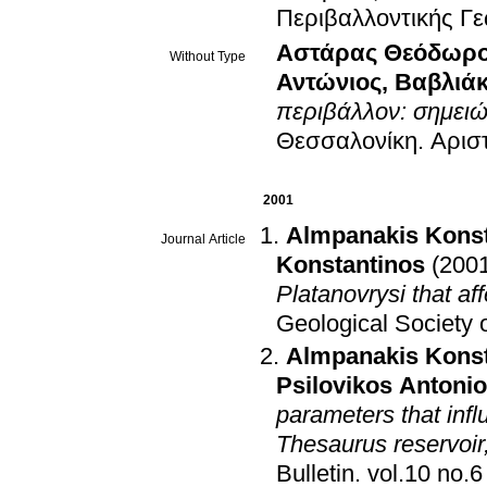
Περιβαλλοντικής Γ
Αστάρας Θεόδωρ
Without Type
Αντώνιος
,
Βαβλιάκ
περιβάλλον: σημειώ
Θεσσαλονίκη
.
Αρισ
2001
Almpanakis Konst
Journal Article
Konstantinos
(200
Platanovrysi that af
Geological Society 
Almpanakis Konst
Psilovikos Antoni
parameters that infl
Thesaurus reservoir
Bulletin
.