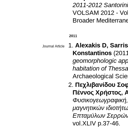
2011-2012 Santorini
VOLSAM 2012 - Volc
Broader Mediterran
2011
Alexakis D
,
Sarri
Journal Article
Konstantinos
(201
geomorphologic appr
habitation of Thessa
Archaeological Sci
Πεχλιβανίδου Σο
Πέννος Χρήστος
,
Φυσικογεωγραφική, 
μαγνητικών ιδιοτήτ
Επταμύλων Σερρώ
vol.XLIV p.37-46
.