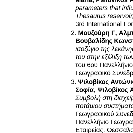
Maria
,
Psilovikos 
parameters that inf
Thesaurus reservoir,
3rd International F
Μουζούρη Γ
,
Αλμ
Βουβαλίδης Κωνσ
ισοζύγιο της λεκάν
του στην εξέλιξη τ
του 6ου Πανελλήνι
Γεωγραφικό Συνέδρ
Ψιλοβίκος Αντώνι
Σοφία
,
Ψιλοβίκος 
Συμβολή στη διαχεί
ποτάμιου συστήματ
Γεωγραφικού Συνεδ
Πανελλήνιο Γεωγρα
Εταιρείας
.
Θεσσαλο