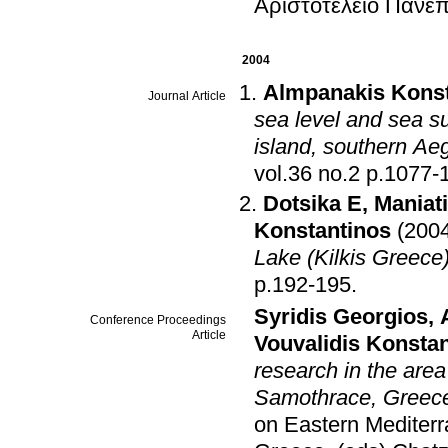
Αριστοτέλειο Πανε
2004
Almpanakis Konst
Journal Article
sea level and sea su
island, southern A
vol.36 no.2 p.1
Dotsika E
,
Maniat
Konstantinos
(200
Lake (Kilkis Greece
p.192-195
.
Syridis Georgios
,
Conference Proceedings
Article
Vouvalidis Konsta
research in the area
Samothrace, Greec
on Eastern Mediterr