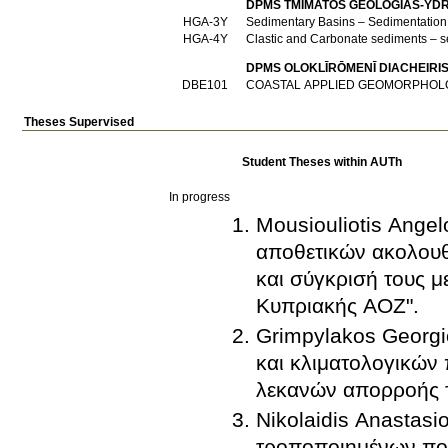
DPMS TMĪMATOS GEŌLOGIAS-Y
HGA-3Y
Sedimentary Basins – Sedimentatio
HGA-4Y
Clastic and Carbonate sediments – s
DPMS OLOKLĪRŌMENĪ DIACΗEIRI
DBE101
COASTAL APPLIED GEOMORPHOL
Theses Supervised
Student Theses within AUTh
In progress
Mousiouliotis Ange
αποθετικών ακολουθ
και σύγκρισή τους μ
Κυπριακής ΑΟΖ".
Grimpylakos Georg
και κλιματολογικών
λεκανών απορροής 
Nikolaidis Anastas
τροποποιημένων πο