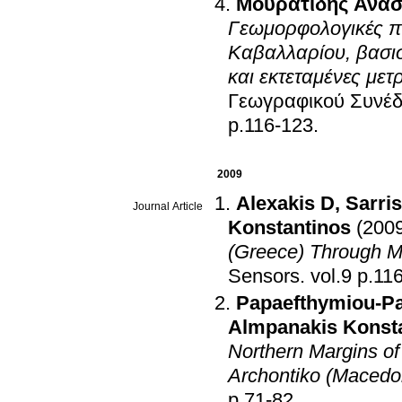
Μουρατίδης Ανασ
Γεωμορφολογικές π
Καβαλλαρίου, βασι
και εκτεταμένες με
Γεωγραφικού Συνέδ
p.116-123
.
2009
Alexakis D
,
Sarri
Journal Article
Konstantinos
(200
(Greece) Through Mu
Sensors
.
vol.9 p
Papaefthymiou-Pa
Almpanakis Konst
Northern Margins of 
Archontiko (Macedo
p.71-82
.