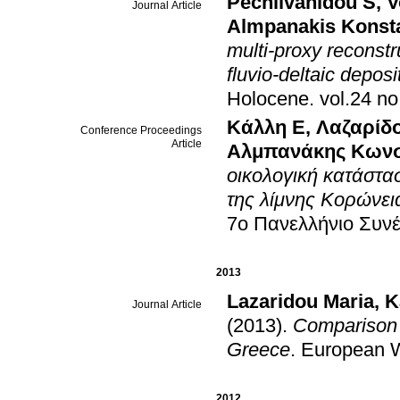
Pechlivanidou S
,
V
Journal Article
Almpanakis Konst
multi-proxy reconst
fluvio-deltaic depos
Holocene
.
Κάλλη Ε
,
Λαζαρίδ
Conference Proceedings
Article
Αλμπανάκης Κωνσ
οικολογική κατάστ
της λίμνης Κορώνει
7ο Πανελλήνιο Συνέ
2013
Lazaridou Maria
,
K
Journal Article
(2013)
.
Comparison o
Greece
.
European 
2012