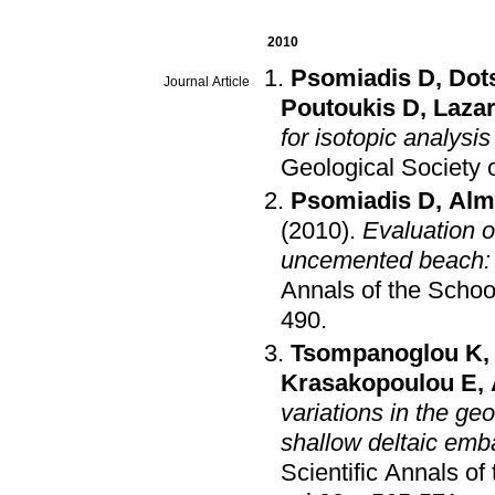
2010
Psomiadis D
,
Dot
Journal Article
Poutoukis D
,
Lazar
for isotopic analysi
Geological Society 
Psomiadis D
,
Alm
(2010)
.
Evaluation o
uncemented beach: 
Annals of the Schoo
490
.
Tsompanoglou K
Krasakopoulou E
,
variations in the ge
shallow deltaic em
Scientific Annals of