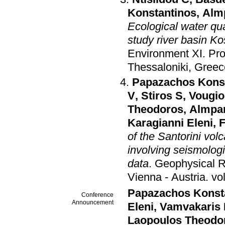
Konstantinos
,
Alm
Ecological water qu
study river basin K
Environment ΧΙ
.
Pro
Thessaloniki, Greec
Papazachos Kons
V
,
Stiros S
,
Vougio
Theodoros
,
Almpan
Karagianni Eleni
,
F
of the Santorini vol
involving seismolog
data
.
Geophysical R
Vienna - Austria
.
Papazachos Konst
Conference
Announcement
Eleni
,
Vamvakaris
Laopoulos Theodo