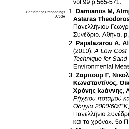
vol.99 p.565-571
.
Damianos M
,
Alm
Conference Proceedings
Article
Astaras Theodoro
Πανελλήνιου Γεωγρ
Συνέδριο
.
Αθήνα
.
p
Papalazarou A
,
A
(2010)
.
A Low Cost 
Technique for Sand
Environmental Meas
Ζαμπουρ Γ
,
Νικο
Κωνσταντίνος
,
Οι
Χρόνης Ιωάννης
,
Ρήχειου ποταμού κ
Οδηγία 2000/60/ΕΚ,
Πανελλήνιο Συνέδρι
και το χρόνο»
.
5ο Π