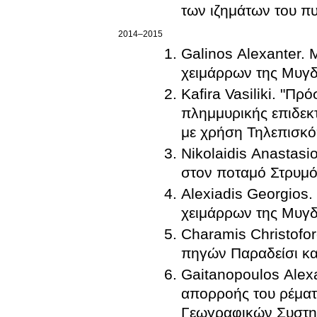
των ιζημάτων του πυ
2014–2015
Galinos Alexanter. 
χειμάρρων της Μυγδ
Kafira Vasiliki. "Π
πλημμυρικής επιδεκ
με χρήση Τηλεπισκό
Nikolaidis Anastasi
στον ποταμό Στρυμόν
Alexiadis Georgios.
χειμάρρων της Μυγδ
Charamis Christofo
πηγών Παραδείσι κα
Gaitanopoulos Alex
απορροής του ρέματο
Γεωγραφικών Συστη