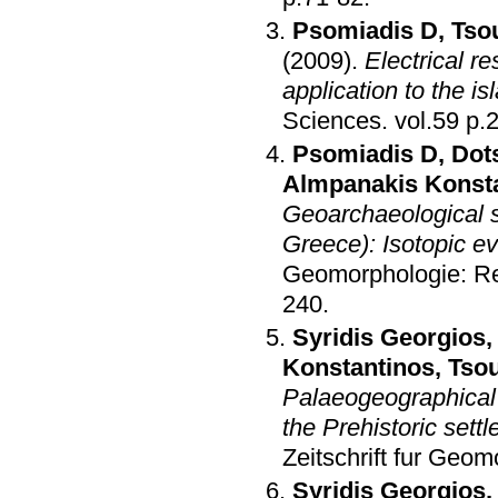
Psomiadis D
,
Tso
(2009)
.
Electrical r
application to the i
Sciences
.
vol.
Psomiadis D
,
Dot
Almpanakis Konst
Geoarchaeological s
Greece): Isotopic ev
Geomorphologie: Re
240
.
Syridis Georgios
Konstantinos
,
Tsou
Palaeogeographical 
the Prehistoric set
Zeitschrift fur Geom
Syridis Georgios