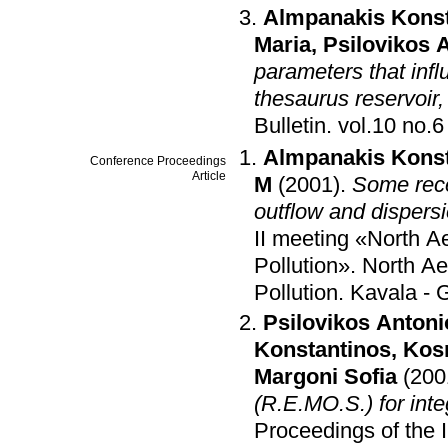
Almpanakis Konst
Maria
,
Psilovikos 
parameters that inf
thesaurus reservoir,
Bulletin
.
Almpanakis Konst
Conference Proceedings
Article
M
(2001)
.
Some rece
outflow and dispersi
II meeting «North A
Pollution»
.
North Ae
Pollution
.
Kavala - 
Psilovikos Antoni
Konstantinos
,
Kos
Margoni Sofia
(200
(R.E.MO.S.) for in
Proceedings of the 