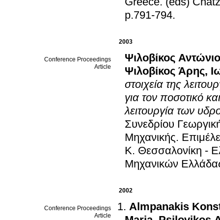
Greece
.
(eds) Chatz
p.791-794
.
2003
Ψιλοβίκος Αντώνι
Conference Proceedings
Article
Ψιλοβίκος Άρης
,
Ι
στοιχεία της λειτο
για τον ποσοτικό κα
λειτουργία των υδρ
Συνεδρίου Γεωργικ
Μηχανικής
.
Επιμέλε
Κ
.
Θεσσαλονίκη - 
Μηχανικών Ελλάδα
2002
Almpanakis Konst
Conference Proceedings
Article