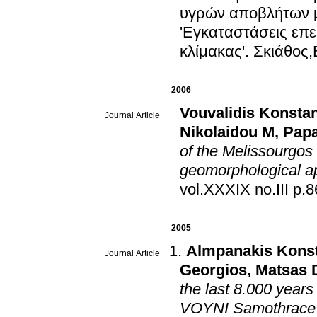
υγρών αποβλήτων μ
'Εγκαταστάσεις επ
κλίμακας'
.
Σκιάθος
2006
Vouvalidis Konsta
Journal Article
Nikolaidou M
,
Pap
of the Melissourgos 
geomorphological a
vol.XXXIX n
2005
Almpanakis Konst
Journal Article
Georgios
,
Matsas 
the last 8.000 years
VOYNI Samothrace 