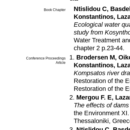
Ntislidou C
,
Basde
Book Chapter
Konstantinos
,
Laza
Ecological water qu
study from Kosyntho
Water Treatment a
chapter 2 p.23-44
.
Brodersen M
,
Oik
Conference Proceedings
Article
Konstantinos
,
Laza
Kompsatos river dr
Restoration of the 
Restoration of the 
Mergou F. E
,
Laza
The effects of dams 
the Environment ΧΙ
Thessaloniki, Greec
Ntislidou C
,
Basde