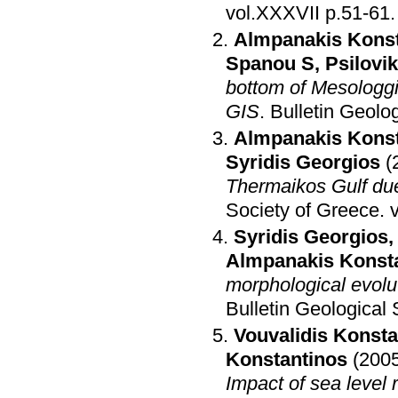
vol.ΧΧΧVII p.51-61
.
Almpanakis Konst
Spanou S
,
Psilovi
bottom of Mesologgi
GIS
.
Bulletin Geolo
Almpanakis Konst
Syridis Georgios
(
Thermaikos Gulf due
Society of Greece
.
Syridis Georgios
Almpanakis Konst
morphological evolu
Bulletin Geological
Vouvalidis Konsta
Konstantinos
(200
Impact of sea level 