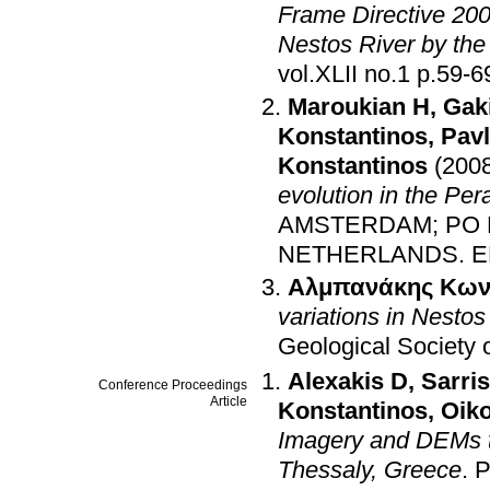
Frame Directive 200
Nestos River by the
vol.XLII no.1 p.59-
Maroukian H
,
Gak
Konstantinos
,
Pav
Konstantinos
(200
evolution in the Pe
AMSTERDAM; PO B
NETHERLANDS
.
E
Αλμπανάκης Κων
variations in Nestos
Geological Society 
Alexakis D
,
Sarri
Conference Proceedings
Article
Konstantinos
,
Oiko
Imagery and DEMs to
Thessaly, Greece
.
P