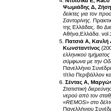
Ντότσικα Ε
,
Raco
Ψωμιάδης Δ
,
Ζήση
δείκτες για τον πρ
Σαντορίνης
.
Πρακτι
της Ελλάδας
.
8ο Δι
Αθήνα,Ελλάδα
.
Πατσιά Α
,
Κανλή 
Κωνσταντίνος
(20
ελληνικού τμήματος
σύμφωνα με την Οδη
Πανελλήνιο Συνέδρ
τίτλο Περιβάλλον κα
Σέντας Α
,
Μαργών
Στατιστική διερεύν
νερού από τον σταθ
«REMOS» στο δέλτα 
Πανελλήνιου Συνέδρ