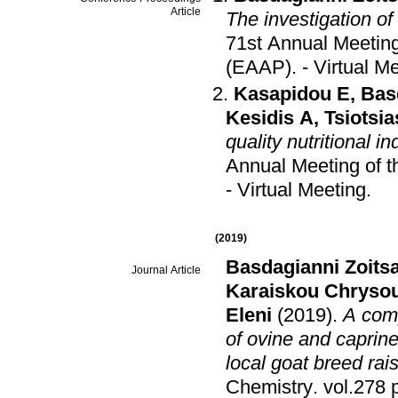
Article
The investigation of 
71st Annual Meeting
(EAAP)
.
- Virtual M
Kasapidou E
,
Bas
Kesidis A
,
Tsiotsia
quality nutritional 
Annual Meeting of 
- Virtual Meeting
.
(2019)
Basdagianni Zoits
Journal Article
Karaiskou Chryso
Eleni
(2019)
.
A comp
of ovine and caprin
local goat breed ra
Chemistry
.
v