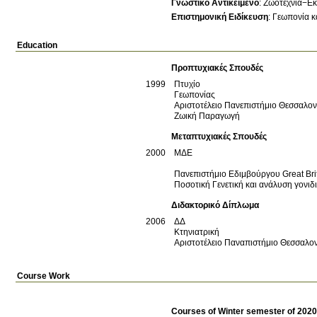
Γνωστικό Αντικείμενο
:
Ζωοτεχνία−Ε
Επιστημονική Ειδίκευση
:
Γεωπονία κ
Education
Προπτυχιακές Σπουδές
1999
Πτυχίο
Γεωπονίας
Αριστοτέλειο Πανεπιστήμιο Θεσσαλο
Ζωική Παραγωγή
Μεταπτυχιακές Σπουδές
2000
ΜΔΕ
Πανεπιστήμιο Εδιμβούργου
Great Bri
Ποσοτική Γενετική και ανάλυση γονι
Διδακτορικό Δίπλωμα
2006
ΔΔ
Κτηνιατρική
Αριστοτέλειο Παναπιστήμιο Θεσσαλο
Course Work
Courses of Winter semester of 202