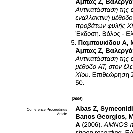
Άμπας Ζ
,
Βαλεργά
Αντικατάσταση της 
εναλλακτική μέθοδο
προβάτων φυλής Χ
Έκδοση
.
Βόλος - Ε
Παμπουκίδου Α
,
Άμπας Ζ
,
Βαλεργά
Αντικατάσταση της 
μέθοδο ΑΤ, στον έ
Χίου
.
Επιθεώρηση Ζ
50
.
(2006)
Abas Z
,
Symeonidi
Conference Proceedings
Article
Banos Georgios
,
M
A
(2006)
.
AMNOS-mob
sheep recording
.
EA