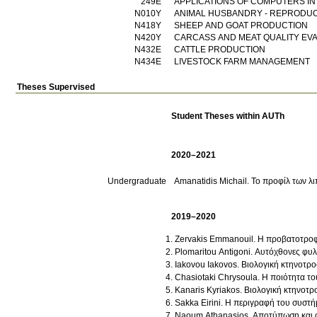
249Ε
APPLICATIONS OF COMPUTERS I
Ν010Υ
ANIMAL HUSBANDRY - REPRODUC
Ν418Υ
SHEEP AND GOAT PRODUCTION
Ν420Υ
CARCASS AND MEAT QUALITY EV
Ν432Ε
CATTLE PRODUCTION
Ν434Ε
LIVESTOCK FARM MANAGEMENT
Theses Supervised
Student Theses within AUTh
2020–2021
Undergraduate
Amanatidis Michail. Το προφίλ των λ
2019–2020
Zervakis Emmanouil. Η προβατοτροφ
Plomaritou Antigoni. Αυτόχθονες φυ
Iakovou Iakovos. Βιολογική κτηνοτρο
Chasiotaki Chrysoula. Η ποιότητα τ
Kanaris Kyriakos. Βιολογική κτηνοτρ
Sakka Eirini. Η περιγραφή του συστή
Naoum Athanasios. Αποτύπωση και α