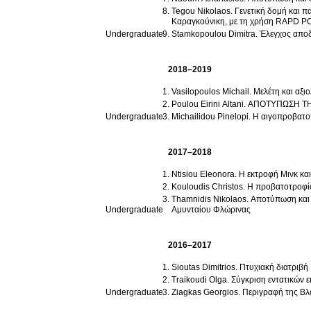
Tegou Nikolaos. Γενετική δομή και π
Καραγκούνικη, με τη χρήση RAPD P
Undergraduate
Stamkopoulou Dimitra. Έλεγχος απο
2018–2019
Vasilopoulos Michail. Μελέτη και α
Poulou Eirini Altani. ΑΠΟΤΥΠΩ
Undergraduate
Michailidou Pinelopi. Η αιγοπροβατ
2017–2018
Ntisiou Eleonora. Η εκτροφή Μινκ κ
Kouloudis Christos. Η προβατοτροφί
Thamnidis Nikolaos. Αποτύπωση και
Undergraduate
Αμυνταίου Φλώρινας
2016–2017
Sioutas Dimitrios. Πτυχιακή διατριβή
Traikoudi Olga. Σύγκριση εντατικών
Undergraduate
Ziagkas Georgios. Περιγραφή της Β