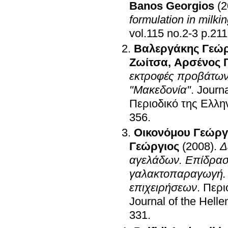
Banos Georgios
(2
formulation in milki
vol.115 no.2-
Βαλεργάκης Γεώρ
Ζωίτσα
,
Αρσένος 
εκτροφές προβάτων
"Μακεδονία"
.
Journa
Περιοδικό της Ελλη
356
.
Οικονόμου Γεώργ
Γεώργιος
(2008)
.
Δ
αγελάδων. Επίδραση
γαλακτοπαραγωγή. 
επιχειρήσεων
.
Περι
Journal of the Helle
331
.