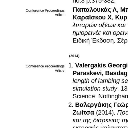
no.3 p.375-382
.
Παπαλουκάς Λ
,
Μπ
Conference Proceedings
Article
Καραΐσκου Χ
,
Κυρ
λιπαρών οξέων και 
ημιορεινές και ορει
Ειδική Έκδοση
.
Σέρ
(2014)
Valergakis Georg
Conference Proceedings
Article
Paraskevi
,
Basdagi
length of lambing se
simulation study
.
13
Science
.
Βαλεργάκης Γεώρ
Ζωίτσα
(2014)
.
Προ
και της διάρκειας τ
εκτροφής γαλακτο