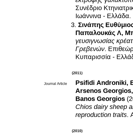
Συνέδριο Κτηνιατρ
Ιωάννινα - Ελλάδα
.
Σινάπης Ευθύμιο
Παπαλουκάς Λ
,
Μπ
γευσιγνωσίας κρέατ
Γρεβενών
.
Επιθεώρ
Κυπαρισσία - Ελλά
(2011)
Psifidi Androniki
,
Journal Article
Arsenos Georgios
Banos Georgios
(2
Chios dairy sheep an
reproduction traits
.
(2010)