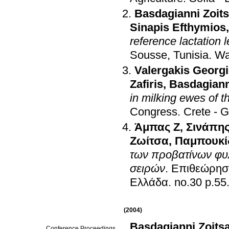
Basdagianni Zoit
Sinapis Efthymios
reference lactation 
Sousse, Tunisia
.
Wa
Valergakis Georg
Zafiris
,
Basdagiann
in milking ewes of 
Congress
.
Crete - 
Άμπας Ζ
,
Σινάπης
Ζωίτσα
,
Παμπουκί
των προβατίνων φυ
σειρών
.
Επιθεώρηση
Ελλάδα
.
no.30 p.55
(2004)
Basdagianni Zoits
Conference Proceedings