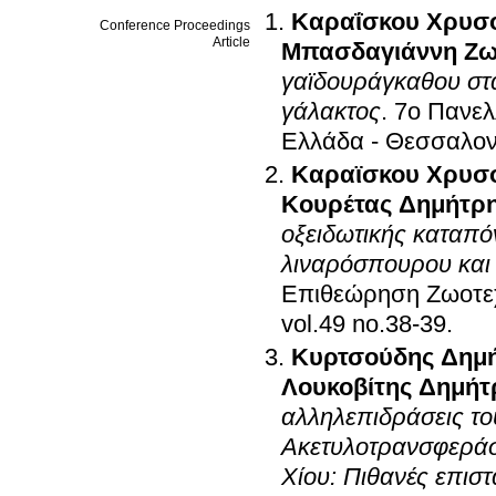
Καραΐσκου Χρυσ
Conference Proceedings
Article
Μπασδαγιάννη Ζω
γαϊδουράγκαθου στα
γάλακτος
.
7ο Πανελ
Ελλάδα - Θεσσαλον
Καραϊσκου Χρυσ
Κουρέτας Δημήτρ
οξειδωτικής καταπό
λιναρόσπουρου και 
Επιθεώρηση Ζωοτεχ
vol.49 no.38-39
.
Κυρτσούδης Δημ
Λουκοβίτης Δημήτ
αλληλεπιδράσεις το
Ακετυλοτρανσφεράσ
Χίου: Πιθανές επιστ