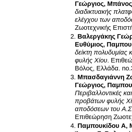
Γεώργιος
,
Μπάνος
διαδικτυακής πλατ
ελέγχου των αποδό
Ζωοτεχνικής Επιστή
Βαλεργάκης Γεώρ
Ευθύμιος
,
Παμπου
δείκτη πολυδυμίας 
φυλής Χίου
.
Επιθεώ
Βόλος, Ελλάδα
.
Μπασδαγιάννη Ζ
Γεώργιος
,
Παμπου
Περιβαλλοντικές κα
προβάτων φυλής Χί
αποδόσεων του Α.
Επιθεώρηση Ζωοτεχ
Παμπουκίδου Α
,