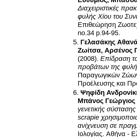
Διαχειριστικές πρα
φυλής Χίου του Συ
Επιθεώρηση Ζωοτεχ
no.34 p.94-95
.
Γελασάκης Αθανά
Ζωίτσα
,
Αρσένος 
(2008)
.
Επίδραση το
προβάτων της φυλή
Παραγωγικών Ζώων,
Προέλευσης και Πρ
Ψηφίδη Ανδρονίκ
Μπάνος Γεώργιος
γενετικής σύστασης
scrapie χρησιμοποι
ανίχνευση σε πραγ
Ιολογίας
.
Αθήνα - Ε