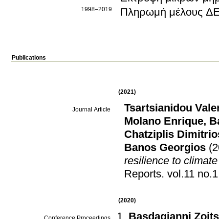
1998–2019
Πληρωμή μέλους Δ
Publications
(2021)
Tsartsianidou Vale
Journal Article
Molano Enrique
,
B
Chatziplis Dimitrio
Banos Georgios
(2
resilience to climate
Reports
.
vol.11 no.1
(2020)
Basdagianni Zoit
Conference Proceedings