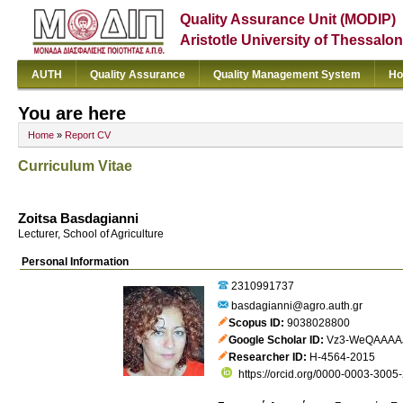
Quality Assurance Unit (MODIP)
Aristotle University of Thessalon
AUTH
Quality Assurance
Quality Management System
Ho
You are here
Home
»
Report CV
Curriculum Vitae
Zoitsa Basdagianni
Lecturer, School of Agriculture
Personal Information
2310991737
basdagianni@agro.auth.gr
Scopus ID
9038028800
Google Scholar ID
Vz3-WeQAAAA
Researcher ID
H-4564-2015
https://orcid.org/0000-0003-3005