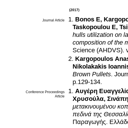
(2017)
Bonos E
,
Kargopo
Journal Article
Taskopoulou E
,
Tsi
hulls utilization on 
composition of the 
Science (AHDVS)
.
Kargopoulos Anas
Nikolakakis Ioanni
Brown Pullets
.
Jour
p.129-134
.
Αυγέρη Ευαγγελί
Conference Proceedings
Article
Χρυσούλα
,
Σινάπη
μετακινουμένου κοπ
πεδινά της Θεσσαλί
Παραγωγής
.
Ελλάδ