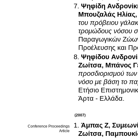
Ψηφίδη Ανδρονίκ
Μπουζαλάς Ηλίας
του πρόβειου γάλακ
τρομώδους νόσου σ
Παραγωγικών Ζώων,
Προέλευσης και Πρ
Ψηφίδου Ανδρονί
Ζωίτσα
,
Μπάνος Γ
προσδιορισμού των προβ
νόσο με βάση το πα
Ετήσιο Επιστημονικ
Άρτα - Ελλάδα
.
(2007)
Άμπας Ζ
,
Συμεων
Conference Proceedings
Article
Ζωίτσα
,
Παμπουκί