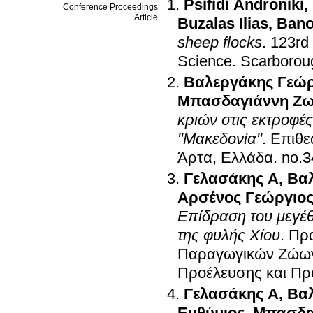
Psifidi Androniki
,
Conference Proceedings
Article
Buzalas Ilias
,
Bano
sheep flocks
.
123rd 
Science
.
Scarborou
Βαλεργάκης Γεώρ
Μπασδαγιάννη Ζω
κριών στις εκτροφέ
"Μακεδονία"
.
Επιθε
Άρτα, Ελλάδα
.
Γελασάκης Α
,
Βαλ
Αρσένος Γεώργιο
Επίδραση του μεγέ
της φυλής Χίου
.
Πρα
Παραγωγικών Ζώων,
Προέλευσης και Πρ
Γελασάκης Α
,
Βαλ
Ευθύμιος
,
Μπασδα