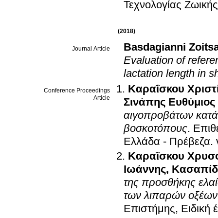
Τεχνολογίας Ζωική
(2018)
Basdagianni Zoits
Journal Article
Evaluation of refere
lactation length in 
Καραΐσκου Χριστ
Conference Proceedings
Article
Σινάπης Ευθύμιος
αιγοπροβάτων κατά 
βοσκοτόπους
.
Επιθ
Ελλάδα - Πρέβεζα
.
Καραΐσκου Χρυσ
Ιωάννης
,
Κασαπίδ
της προσθήκης ελα
των λιπαρών οξέων
Επιστήμης, Ειδική 