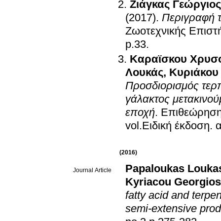
Ζιάγκας Γεώργιος
(2017)
.
Περιγραφή 
Ζωοτεχνικής Επιστ
p.33
.
Καραϊσκου Χρυσ
Λουκάς
,
Κυριάκου
Προσδιορισμός τερ
γάλακτος μετακινού
εποχή
.
Επιθεώρηση
(2016)
Papaloukas Louka
Journal Article
Kyriacou Georgios
fatty acid and terpe
semi-extensive pro