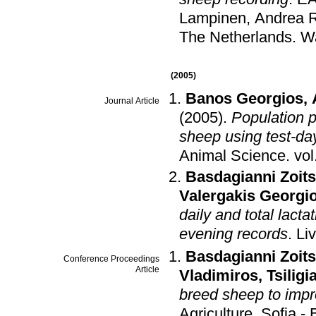
Lampinen, Andrea R
The Netherlands
.
W
(2005)
Banos Georgios
,
Journal Article
(2005)
.
Population p
sheep using test-d
Animal Science
.
Basdagianni Zoit
Valergakis Georgi
daily and total lact
evening records
.
Li
Basdagianni Zoit
Conference Proceedings
Article
Vladimiros
,
Tsilig
breed sheep to impr
Agriculture
.
Sofia - 