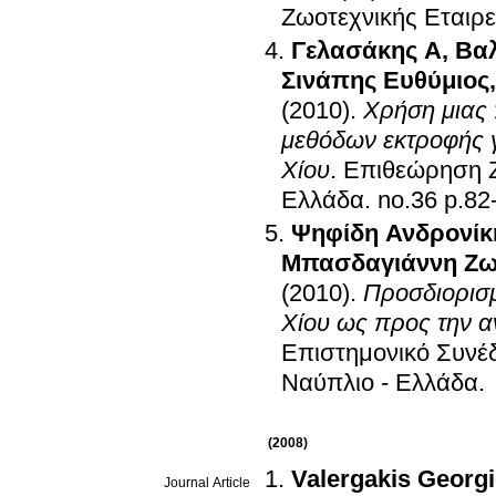
Ζωοτεχνικής Εταιρε
Γελασάκης Α
,
Βαλ
Σινάπης Ευθύμιος
(2010)
.
Χρήση μιας 
μεθόδων εκτροφής 
Χίου
.
Επιθεώρηση Ζ
Ελλάδα
.
no.36 p.
Ψηφίδη Ανδρονίκ
Μπασδαγιάννη Ζω
(2010)
.
Προσδιορισμ
Χίου ως προς την α
Επιστημονικό Συνέδ
Ναύπλιο - Ελλάδα
.
(2008)
Valergakis Georg
Journal Article