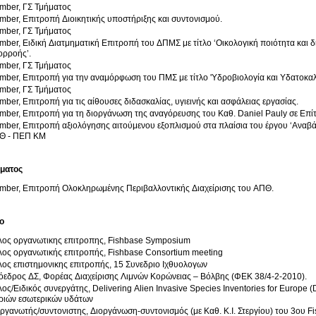
mber, ΓΣ Τμήματος
ber, Επιτροπή Διοικητικής υποστήριξης και συντονισμού.
mber, ΓΣ Τμήματος
ber, Ειδική Διατμηματική Επιτροπή του ΔΠΜΣ με τίτλο ‘Οικολογική ποιότητα και δ
ορροής’.
mber, ΓΣ Τμήματος
ber, Επιτροπή για την αναμόρφωση του ΠΜΣ με τίτλο 'Υδροβιολογία και Υδατοκαλλ
mber, ΓΣ Τμήματος
ber, Επιτροπή για τις αίθουσες διδασκαλίας, υγιεινής και ασφάλειας εργασίας.
ber, Επιτροπή για τη διοργάνωση της αναγόρευσης του Καθ. Daniel Pauly σε Επίτ
ber, Επιτροπή αξιολόγησης αιτούμενου εξοπλισμού στα πλαίσια του έργου ‘Αναβ
Θ - ΠΕΠ ΚΜ
ύματος
mber, Επιτροπή Ολοκληρωμένης Περιβαλλοντικής Διαχείρισης του ΑΠΘ.
ο
λος οργανωτικης επιτροπης, Fishbase Symposium
ος οργανωτικής επιτροπής, Fishbase Consortium meeting
ος επιστημονικης επιτροπής, 15 Συνεδριο Ιχθυολογων
Πρόεδρος ΔΣ, Φορέας Διαχείρισης Λιμνών Κορώνειας – Βόλβης (ΦΕΚ 38/4-2-2010).
ος/Ειδικός συνεργάτης, Delivering Alien Invasive Species Inventories for Europe (D
ριών εσωτερικών υδάτων
ργανωτής/συντονιστης, Διοργάνωση-συντονισμός (με Καθ. Κ.Ι. Στεργίου) του 3ου F