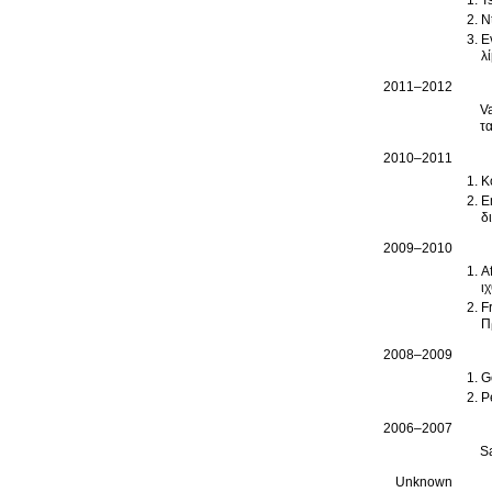
T
N
Evan
λ
2011–2012
V
τ
2010–2011
K
E
δ
2009–2010
A
ι
F
Π
2008–2009
G
P
2006–2007
S
Unknown