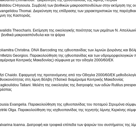
sakoumis Emmanouil. "Διερεύνηση της ιχθυοπανίδας της λίμνης Πετρών"
tislidou CΗrysoula. Συμβολή των βενθικών μακροασπονδύλων στην εκτίμηση της οι
gelidou Thomai. Διερεύνηση της επίδρασης των χαρακτηριστικών της παρόχθιας ζώνης στη δομή των ιχθυοκοινοτήτων στη
ίμνη της Καστοριάς.
avalidis Theocharis. Εκτίμηση της οικολογικής ποιότητας των ρεμάτων Ν. Απολλων
α βενθικά μακροασπόνδυλα και τα ψάρια
oliamitra Christina. DNA Barcoding της ιχθυοπανίδας των λιμνών Δοιράνης και Βό
mfietzis Georgios. Παρακολούθηση της ιχθυοπανίδας και των υδρομορφολογικών 
ιαμέρισμα Κεντρικής Μακεδονίας) σύμφωνα με την οδηγία 2000/60/ΕΚ
ftzi Chaido. Εφαρμογή της προτεινόμενης από την Οδηγίια 2000/60/ΕΚ μεθοδολογία
χθυοκοινότητας στη λίμνη Βόλβη (Υδατικό διαμέρισμα Κεντρικής Μακεδονίας
ragkoulidou Tatiani. Μελέτη της οικολογίας της διατροφής των ειδών Rutilus prespe
ρέσπας
ousia Evangelia. Παρακολούθηση της ιχθυοπανίδας του ποταμού Στρυμόνα σύμφω
etriki Olga. Παρακολούθηση της ισχθυοπανίδας της τεχνητής λίμνης Κερκίνης σύμ
alvarina Ioanna. Διατροφή και τροφικά επίπεδα των ψαριών του συστήματος της λί