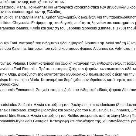
ωρικής κατανομής των ιχθυοκοινοτήτων
ozatzidou Maria. Ποικιλότητα και λειτουργικά χαρακτηριστικά των βενθονικών μι
ιμναίων οικοσυστημάτων της Ελλάδας.
erivolioti Triantafyllia Maria. Χρήση γεωχωρικών δεδομένων για την παρακολούθη
tislidou Chrysoula. Εκτίμηση της οικολογικής ποιότητας λιμναίων οικοσυστημάτω
eramidas Ioannis. Ηλικία και αύξηση του Lepomis gibbosus (Linnaeus, 1758) της λ
souka Fani. Διατροφή του ενδημικού είδους ψαριού Alburnus sp. Volvi από τη λίμν
etridou Katerina. Διατροφή του ενδημικού είδους ψαριού Alburnus sp. Volvi από τη
rgynaki Pelagia. Ποσοτικοποίηση και χωρική κατανομή των ανθρωπογενών πιέσεων
tavridou Fani-Florentia. Πρότυπα ιστορίας ζωής των ψαριών των εσωτερικών υδάτ
etriki Olga. Διερεύνηση της δυνατότητας ιχθυολογικού πολυμετρικού δείκτη για την
atsou Konstantina Maria. Κατανομή και δομή ιχθυοσυναθροίσεων κατά μήκος του π
χθυοδεικτών.
sakoumis Emmanouil. Στοιχεία ιστορίας ζωής του ενδημικού είδους ψαριού Alburnus
harisiadou Stefania. Ηλικία και αύξηση του Pachychilon macedonicum (Steindachne
anakis Nikolaos. Στοιχεία βιολογίας και οικολογίας του Rutilus rutilus (Linnaeus, 1
emet Idris Gamze. Ηλικία και αύξηση του Rutilus prespensis από τη λίμνη Μικρή Π
omanidis-Kyriakidis Georgios. Καταγραφή και αξιολόγηση της ιχθυοπανίδαςτων ρε