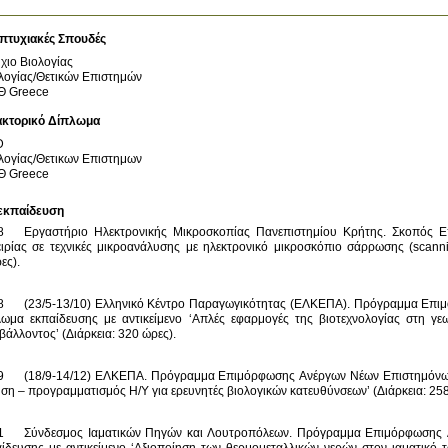
πτυχιακές Σπουδές
χιο Βιολογίας
λογίας/Θετικών Επιστημών
Θ
Greece
ακτορικό Δίπλωμα
D
λογίας/Θετικων Επιστημων
Θ
Greece
εκπαίδευση
8 	Εργαστήριο Ηλεκτρονικής Μικροσκοπίας Πανεπιστημίου Κρήτης. Σκοπός Επ
ιρίας σε τεχνικές μικροανάλυσης με ηλεκτρονικό μικροσκόπιο σάρρωσης (scannin
8 	(23/5-13/10) Ελληνικό Κέντρο Παραγωγικότητας (ΕΛΚΕΠΑ). Πρόγραμμα Επι
λωμα εκπαίδευσης με αντικείμενο ‘Απλές εφαρμογές της βιοτεχνολογίας στη γεω
9 	(18/9-14/12) ΕΛΚΕΠΑ. Πρόγραμμα Επιμόρφωσης Ανέργων Νέων Επιστημόνων. 
1 	Σύνδεσμος Ιαματικών Πηγών και Λουτροπόλεων. Πρόγραμμα Επιμόρφωσης 