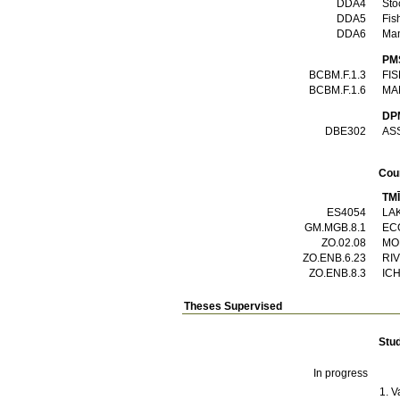
DDA4
Sto
DDA5
Fis
DDA6
Man
PM
BCBM.F.1.3
FI
BCBM.F.1.6
MA
DP
DBE302
AS
Cou
TM
ES4054
LA
GM.MGB.8.1
EC
ZO.02.08
MO
ΖΟ.ENB.6.23
RI
ΖΟ.ENB.8.3
IC
Theses Supervised
Stu
In progress
V