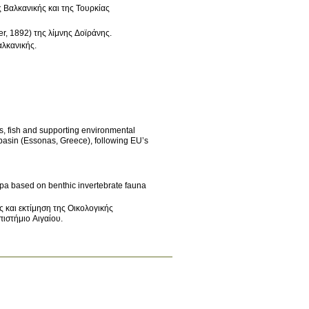
 Βαλκανικής και της Τουρκίας
r, 1892) της λίμνης Δοϊράνης.
λκανικής.
spa based on benthic invertebrate fauna
 και εκτίμηση της Οικολογικής
ιστήμιο Αιγαίου
.