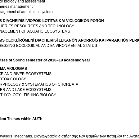
ck biology and assessment
heries management
agement of aquatic ecosystems
S DIACΗEIRISĪ VIOPOIKILOTĪTAS KAI VIOLOGIKŌN PORŌN
SHERIES RESOURCES AND TECHNOLOGY
NAGEMENT OF AQUATIC ECOSYSTEMS
MS OLOKLĪRŌMENĪ DIACΗEIRISĪ LEKANŌN APORROĪS KAI PARAKTIŌN PER
SESSING ECOLOGICAL AND ENVIRONMENTAL STATUS
rses of Spring semester of 2018–19 academic year
ĪMA VIOLOGIAS
KE AND RIVER ECOSYSTEMS
OTOXICOLOGY
RPHOLOGY & SYSTEMATICS OF CHORDATA
VER AND LAKE ECOSYSTEMS
HTHYOLOGY - FISHING BIOLOGY
dent Theses within AUTh
avalidis Theocharis. Βιογεωγραφία διατήρησης των ψαριών των ποταμών της Ανατ