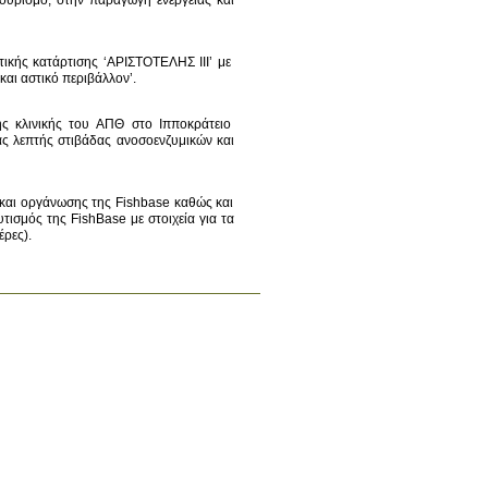
ουρισμό, στην παραγωγή ενέργειας και 
κής κατάρτισης ‘ΑΡΙΣΤΟΤΕΛΗΣ ΙΙΙ’ με 
ς κλινικής του ΑΠΘ στο Ιπποκράτειο 
 λεπτής στιβάδας ανοσοενζυμικών και 
αι οργάνωσης της Fishbase καθώς και 
σμός της FishBase με στοιχεία για τα 
έρες).