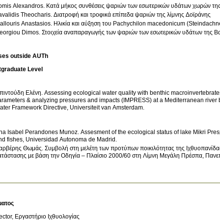
omis Alexandros. Κατά μήκος συνθέσεις ψαριών των εσωτερικών υδάτων χωρών της
avalidis Theocharis. Διατροφή και τροφικά επίπεδα ψαριών της λίμνης Δοϊράνης
allouris Anastasios. Ηλικία και αύξηση του Pachychilon macedonicum (Steindachne
eorgiou Dimos. Στοιχεία αναπαραγωγής των ψαριών των εσωτερικών υδάτων της Βα
ses outside AUTh
tgraduate Level
πιντούδη Ελένη
.
Assessing ecological water quality with benthic macroinvertebrates, fish and supporting environmental
ng pressures and impacts (IMPRESS) at a Mediterranean river basin (Essonas, Greece), following EU’s
ater Framework Directive, Universiteit van Amsterdam
.
na Isabel Perandones Munoz
.
Assesment of the ecological status of lake Mikri Pre
nd fishes, Universidad Autonoma de Madrid
.
αρβέρης Θωμάς
.
Συμβολή στη μελέτη των προτύπων ποικιλότητας της Ιχθυοπανίδας
ατάστασης με βάση την Οδηγία – Πλαίσιο 2000/60 στη Λίμνη Μεγάλη Πρέσπα, Πανεπ
ματος
ector, Εργαστήριο Ιχθυολογίας