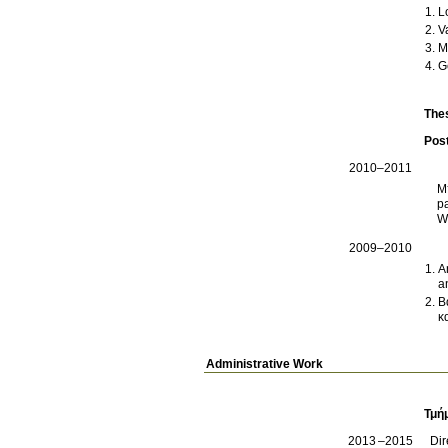
L
V
M
G
The
Pos
2010–2011
Μ
parameters & analyzi
W
2009–2010
A
a
Β
κ
Administrative Work
Τμή
2013
2015
Dir