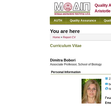
Quality 
Aristotl
AUTH
Quality Assurance
Qual
You are here
Home
»
Report CV
Curriculum Vitae
Dimitra Bobori
Associate Professor, School of Biology
Personal Information
2
bo
h
Γνω
Επι