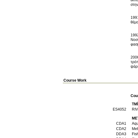
εκπα
199
199
Νοσ
2006
τρόπ
ψάρι
Course Work
Cou
TM
ES4052
RI
ME
CDA1
Aqu
CDA2
Met
DDA3
Fis