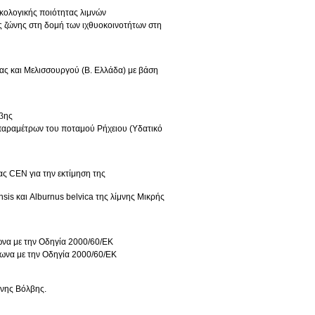
κολογικής ποιότητας λιμνών
ίας και Μελισσουργού (Β. Ελλάδα) με βάση
λβης
παραμέτρων του ποταμού Ρήχειου (Υδατικό
ς CEN για την εκτίμηση της
nsis και Alburnus belvica της λίμνης Μικρής
να με την Οδηγία 2000/60/ΕΚ
φωνα με την Οδηγία 2000/60/ΕΚ
μνης Βόλβης.