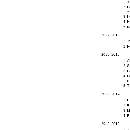
χ
B
λ
P
N
K
2017–2018
T
P
2015–2016
A
S
P
L
ι
T
2013–2014
C
K
M
R
2012–2013