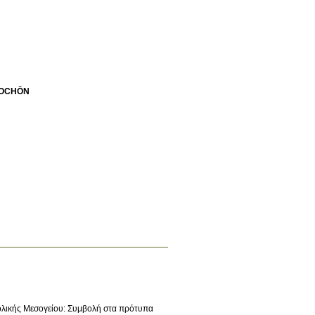
IOCΗŌN
ολικής Μεσογείου: Συμβολή στα πρότυπα