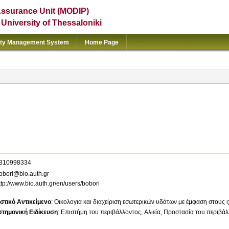
Assurance Unit (MODIP)
e University of Thessaloniki
ity Management System
Home Page
310998334
bori@bio.auth.gr
ttp://www.bio.auth.gr/en/users/bobori
στικό Αντικείμενο
:
Οικολογια και διαχείριση εσωτερικών υδάτων με έμφαση στους 
στημονική Ειδίκευση
:
Επιστήμη του περιβάλλοντος
Αλιεία
Προστασία του περιβάλ