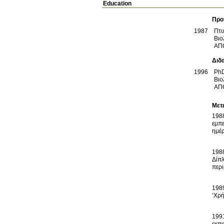
Education
Προ
1987
Πτυ
Βιο
ΑΠ
Διδ
1996
Ph
Βιο
ΑΠ
Μετ
198
εμπε
198
Δίπ
198
199