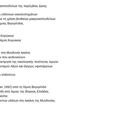
κροασπονδύλων της παρόχθιας ζώνης
ση υδάτινων οικοσυστημάτων
ν με τη χρήση βενθικών μακροασπονδύλων
ίμνης Βεγορίτιδας
η Κορώνεια
 λίμνη Κορώνεια
 στη Μυγδονία λεκάνη.
ων που κινδυνεύουν
 εκτίμηση της οικολογικής ποιότητας λιμνών
οταμού Αξιού και έλεγχος υφιστάμενων
 vistonicus.
r, 1892) από τη Λίμνη Βεγορίτιδα
758) από λίμνες της Βόρειας Ελλάδας.
ρέσπα.
όντων υδάτων στη λεκάνη της Μυγδονίας.