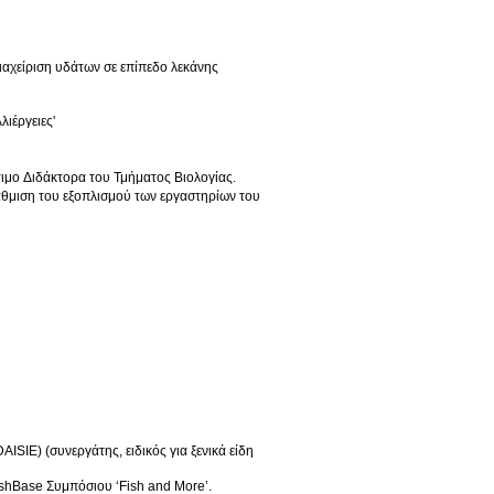
ιαχείριση υδάτων σε επίπεδο λεκάνης
ιέργειες'
ιμο Διδάκτορα του Τμήματος Βιολογίας.
άθμιση του εξοπλισμού των εργαστηρίων του
AISIE) (συνεργάτης, ειδικός για ξενικά είδη
ishBase Συμπόσιου ‘Fish and More’.