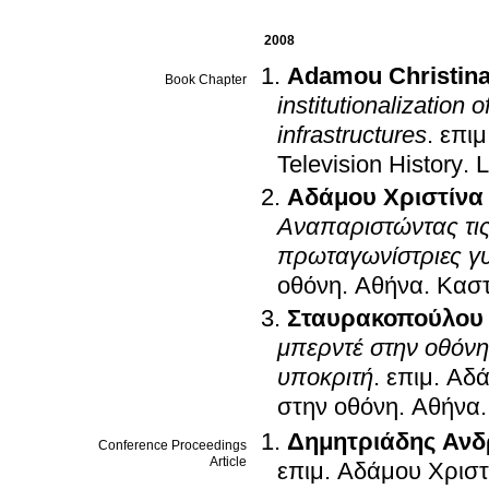
2008
Adamou Christin
Book Chapter
institutionalization
infrastructures
.
επιμ
Television History
.
L
Αδάμου Χριστίνα
Αναπαριστώντας τις
πρωταγωνίστριες γυ
οθόνη
.
Αθήνα
.
Καστ
Σταυρακοπούλου
μπερντέ στην οθόνη
υποκριτή
.
επιμ.
Αδά
στην οθόνη
.
Αθήνα
Δημητριάδης Ανδ
Conference Proceedings
Article
επιμ.
Αδάμου Χριστ