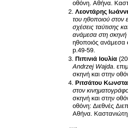
οθόνη
.
Αθήνα
.
Καστ
Λεοντάρης Ιωάνν
του ηθοποιού στον 
σχέσεις ταύτισης κα
ανάμεσα στη σκηνή 
ηθοποιός ανάμεσα σ
p.49-59
.
Πιπινιά Ιουλία
(20
Andrzej Wajda
.
επι
σκηνή και στην οθό
Ριτσάτου Κωνστα
στον κινηματογράφ
σκηνή και στην οθό
οθόνη: Διεθνές Διε
Αθήνα
.
Καστανιώτη