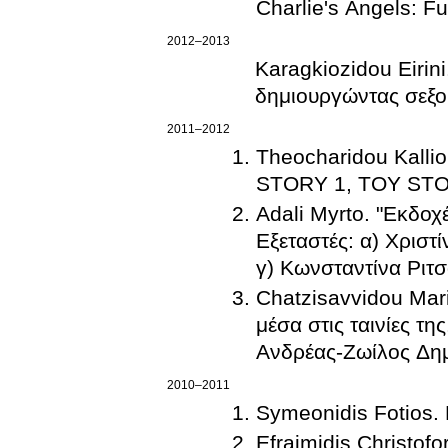
Charlie's Angels: Full
2012–2013
Karagkiozidou Eirin
δημιουργώντας σεξο
2011–2012
Theocharidou Kall
STORY 1, TOY STO
Adali Myrto. "Εκδοχέ
Εξεταστές: α) Χριστίνα Αδάμου, βα
γ) Κωνσταντίνα Ριτσ
Chatzisavvidou Mari
μέσα στις ταινίες τη
Ανδρέας-Ζωίλος Δημη
2010–2011
Symeonidis Fotios. 
Efraimidis Christo