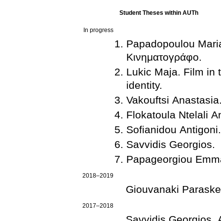
Student Theses within AUTh
In progress
Papadopoulou Maria
Κινηματογράφο.
Lukic Maja. Film in 
identity.
Vakouftsi Anastasia
Flokatoula Ntelali A
Sofianidou Antigoni.
Savvidis Georgios.
Papageorgiou Emma
2018–2019
Giouvanaki Paraske
2017–2018
Savvidis Georgios. 