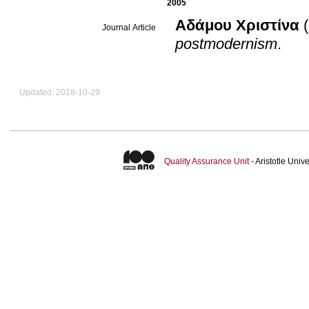
2005
Αδάμου Χριστίνα
Journal Article
postmodernism
.
Updated: 2018-10-29
Quality Assurance Unit
- Aristotle Uni