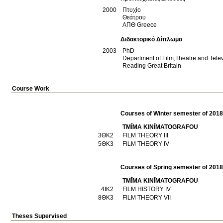
2000
Πτυχίο
Θεάτρου
ΑΠΘ
Greece
Διδακτορικό Δίπλωμα
2003
PhD
Department of Film,Theatre and Telev
Reading
Great Britain
Course Work
Courses of Winter semester of 201
TMĪMA KINĪMATOGRAFOU
3ΘΚ2
FILM THEORY III
5ΘΚ3
FILM THEORY IV
Courses of Spring semester of 201
TMĪMA KINĪMATOGRAFOU
4ΙΚ2
FILM HISTORY IV
8ΘΚ3
FILM THEORY VII
Theses Supervised