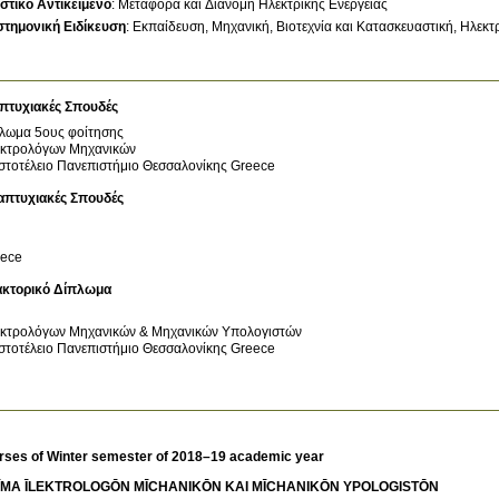
στικό Αντικείμενο
:
Μεταφορά και Διανομή Ηλεκτρικής Ενέργειας
στημονική Ειδίκευση
:
Εκπαίδευση
Μηχανική, Βιοτεχνία και Κατασκευαστική
Ηλεκτρ
πτυχιακές Σπουδές
λωμα 5ους φοίτησης
κτρολόγων Μηχανικών
στοτέλειο Πανεπιστήμιο Θεσσαλονίκης
Greece
απτυχιακές Σπουδές
ece
ακτορικό Δίπλωμα
κτρολόγων Μηχανικών & Μηχανικών Υπολογιστών
στοτέλειο Πανεπιστήμιο Θεσσαλονίκης
Greece
rses of Winter semester of 2018–19 academic year
ĪMA ĪLEKTROLOGŌN MĪCΗANIKŌN KAI MĪCΗANIKŌN YPOLOGISTŌN