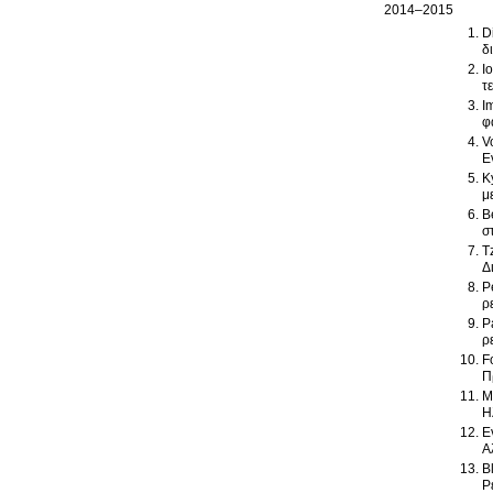
2014–2015
D
δ
I
τ
I
φ
V
Ε
K
μ
B
σ
T
Δ
P
ρ
P
ρ
F
Π
M
Η
E
Α
B
Ρ