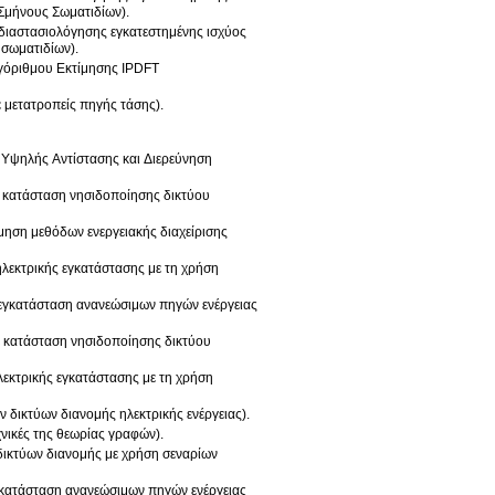
Σμήνους Σωματιδίων).
 διαστασιολόγησης εγκατεστημένης ισχύος
σωματιδίων).
λγόριθμου Εκτίμησης IPDFT
 μετατροπείς πηγής τάσης).
 Υψηλής Αντίστασης και Διερεύνηση
σε κατάσταση νησιδοποίησης δικτύου
μηση μεθόδων ενεργειακής διαχείρισης
ηλεκτρικής εγκατάστασης με τη χρήση
ν εγκατάσταση ανανεώσιμων πηγών ενέργειας
ε κατάσταση νησιδοποίησης δικτύου
λεκτρικής εγκατάστασης με τη χρήση
 δικτύων διανομής ηλεκτρικής ενέργειας).
χνικές της θεωρίας γραφών).
 δικτύων διανομής με χρήση σεναρίων
εγκατάσταση ανανεώσιμων πηγών ενέργειας