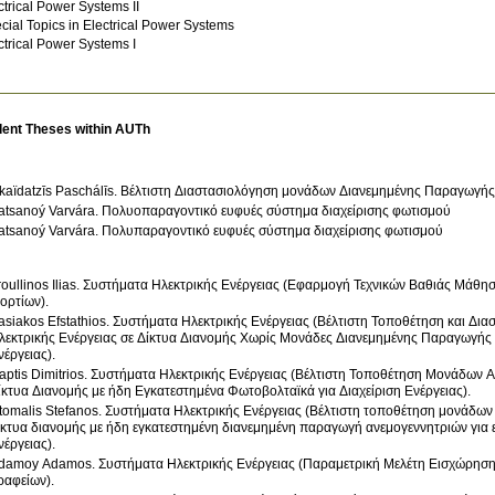
ctrical Power Systems II
cial Topics in Electrical Power Systems
ctrical Power Systems I
dent Theses within AUTh
kaïdatzīs Paschálīs. Βέλτιστη Διαστασιολόγηση μονάδων Διανεμημένης Παραγωγής 
atsanoý Varvára. Πολυοπαραγοντικό ευφυές σύστημα διαχείρισης φωτισμού
atsanoý Varvára. Πολυπαραγοντικό ευφυές σύστημα διαχείρισης φωτισμού
roullinos Ilias. Συστήματα Ηλεκτρικής Ενέργειας (Εφαρμογή Τεχνικών Βαθιάς Μάθη
ορτίων).
asiakos Efstathios. Συστήματα Ηλεκτρικής Ενέργειας (Βέλτιστη Τοποθέτηση και 
λεκτρικής Ενέργειας σε Δίκτυα Διανομής Χωρίς Μονάδες Διανεμημένης Παραγωγής 
νέργειας).
aptis Dimitrios. Συστήματα Ηλεκτρικής Ενέργειας (Βέλτιστη Τοποθέτηση Μονάδων 
ίκτυα Διανομής με ήδη Εγκατεστημένα Φωτοβολταϊκά για Διαχείριση Ενέργειας).
tomalis Stefanos. Συστήματα Ηλεκτρικής Ενέργειας (Βέλτιστη τοποθέτηση μονάδων
ίκτυα διανομής με ήδη εγκατεστημένη διανεμημένη παραγωγή ανεμογεννητριών για 
νέργειας).
damoy Adamos. Συστήματα Ηλεκτρικής Ενέργειας (Παραμετρική Μελέτη Εισχώρησ
ραφείων).