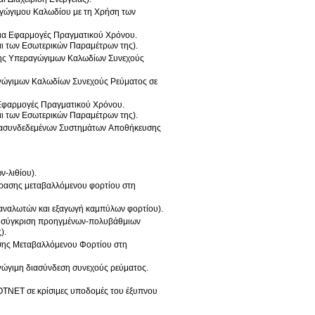
αγώγιμου Καλωδίου με τη Χρήση των
 για Εφαρμογές Πραγματικού Χρόνου.
ι των Εσωτερικών Παραμέτρων της).
ωσης Υπεραγώγιμων Καλωδίων Συνεχούς
αγώγιμων Καλωδίων Συνεχούς Ρεύματος σε
 Εφαρμογές Πραγματικού Χρόνου.
ι των Εσωτερικών Παραμέτρων της).
 Διασυνδεδεμένων Συστημάτων Αποθήκευσης
ν-λιθίου).
δρασης μεταβαλλόμενου φορτίου στη
ταναλωτών και εξαγωγή καμπύλων φορτίου).
αι σύγκριση προηγμένων-πολυβάθμιων
).
ασης Μεταβαλλόμενου Φορτίου στη
αγώγιμη διασύνδεση συνεχούς ρεύματος.
BOTNET σε κρίσιμες υποδομές του έξυπνου