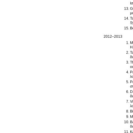
Ι
G
μ
T
S
B
2012–2013
M
Η
T
δ
T
ο
P
λ
P
σ
D
δ
V
λ
B
M
B
δ
K