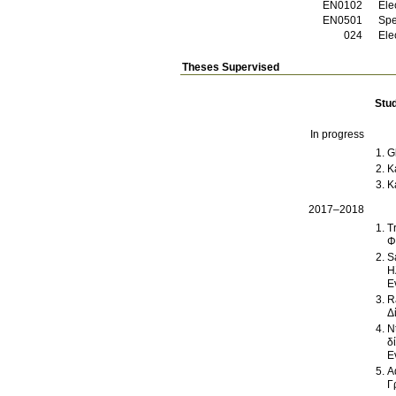
ΕΝ0102
Ele
ΕΝ0501
Spe
024
Ele
Theses Supervised
Stu
In progress
G
K
K
2017–2018
T
Φ
S
Η
Ε
R
Δ
N
δ
Ε
A
Γ