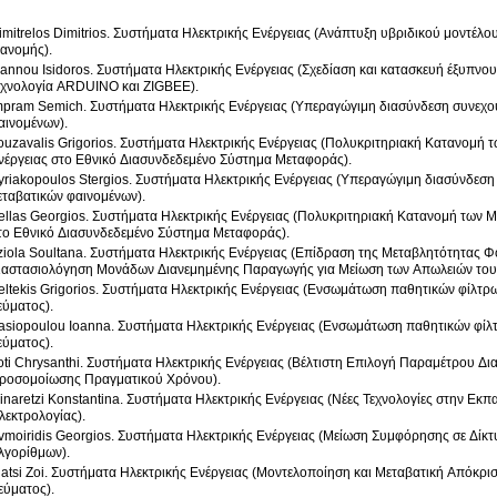
imitrelos Dimitrios. Συστήματα Ηλεκτρικής Ενέργειας (Ανάπτυξη υβριδικού μοντέλου
ιανομής).
oannou Isidoros. Συστήματα Ηλεκτρικής Ενέργειας (Σχεδίαση και κατασκευή έξυπνο
εχνολογία ARDUINO και ZIGBEE).
mpram Semich. Συστήματα Ηλεκτρικής Ενέργειας (Υπεραγώγιμη διασύνδεση συνεχ
αινομένων).
ouzavalis Grigorios. Συστήματα Ηλεκτρικής Ενέργειας (Πολυκριτηριακή Κατανομ
νέργειας στο Εθνικό Διασυνδεδεμένο Σύστημα Μεταφοράς).
yriakopoulos Stergios. Συστήματα Ηλεκτρικής Ενέργειας (Υπεραγώγιμη διασύνδεσ
εταβατικών φαινομένων).
ellas Georgios. Συστήματα Ηλεκτρικής Ενέργειας (Πολυκριτηριακή Κατανομή των
το Εθνικό Διασυνδεδεμένο Σύστημα Μεταφοράς).
ziola Soultana. Συστήματα Ηλεκτρικής Ενέργειας (Επίδραση της Μεταβλητότητας Φ
ιαστασιολόγηση Μονάδων Διανεμημένης Παραγωγής για Μείωση των Απωλειών του 
eltekis Grigorios. Συστήματα Ηλεκτρικής Ενέργειας (Ενσωμάτωση παθητικών φίλτ
εύματος).
asiopoulou Ioanna. Συστήματα Ηλεκτρικής Ενέργειας (Ενσωμάτωση παθητικών φίλ
εύματος).
oti Chrysanthi. Συστήματα Ηλεκτρικής Ενέργειας (Βέλτιστη Επιλογή Παραμέτρου Δ
ροσομοίωσης Πραγματικού Χρόνου).
inaretzi Konstantina. Συστήματα Ηλεκτρικής Ενέργειας (Νέες Τεχνολογίες στην 
λεκτρολογίας).
vmoiridis Georgios. Συστήματα Ηλεκτρικής Ενέργειας (Μείωση Συμφόρησης σε Δίκ
λγορίθμων).
latsi Zoi. Συστήματα Ηλεκτρικής Ενέργειας (Μοντελοποίηση και Μεταβατική Απόκρ
εύματος).