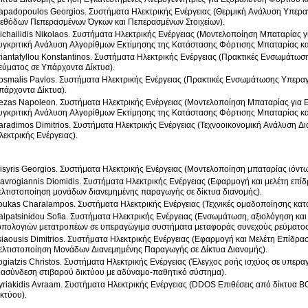
apadopoulos Georgios. Συστήματα Ηλεκτρικής Ενέργειας (Θερμική Ανάλυση Υπερ
εθόδων Πεπερασμένων Όγκων και Πεπερασμένων Στοιχείων).
ichailidis Nikolaos. Συστήματα Ηλεκτρικής Ενέργειας (Μοντελοποίηση Μπαταρίας
υγκριτική Ανάλυση Αλγορίθμων Εκτίμησης της Κατάστασης Φόρτισης Μπαταρίας κα
riantafyllou Konstantinos. Συστήματα Ηλεκτρικής Ενέργειας (Πρακτικές Ενσωμάτ
εύματος σε Υπάρχοντα Δίκτυα).
osmalis Pavlos. Συστήματα Ηλεκτρικής Ενέργειας (Πρακτικές Ενσωμάτωσης Υπερ
πάρχοντα Δίκτυα).
ezas Napoleon. Συστήματα Ηλεκτρικής Ενέργειας (Μοντελοποίηση Μπαταρίας για
υγκριτική Ανάλυση Αλγορίθμων Εκτίμησης της Κατάστασης Φόρτισης Μπαταρίας κα
aradimos Dimitrios. Συστήματα Ηλεκτρικής Ενέργειας (Τεχνοοικονομική Ανάλυση
λεκτρικής Ενέργειας).
isyris Georgios. Συστήματα Ηλεκτρικής Ενέργειας (Μοντελοποίηση μπαταρίας ιόντω
avrogiannis Diomidis. Συστήματα Ηλεκτρικής Ενέργειας (Εφαρμογή και μελέτη επί
ελτιστοποίηση μονάδων διανεμημένης παραγωγής σε δίκτυα διανομής).
oukas Charalampos. Συστήματα Ηλεκτρικής Ενέργειας (Τεχνικές ομαδοποίησης κα
alpatsinidou Sofia. Συστήματα Ηλεκτρικής Ενέργειας (Ενσωμάτωση, αξιολόγηση κ
οπολογιών μετατροπέων σε υπεραγώγιμα συστήματα μεταφοράς συνεχούς ρεύματος
siaousis Dimitrios. Συστήματα Ηλεκτρικής Ενέργειας (Εφαρμογή και Μελέτη Επίδρ
ελτιστοποίηση Μονάδων Διανεμημένης Παραγωγής σε Δίκτυα Διανομής).
ogiatzis Christos. Συστήματα Ηλεκτρικής Ενέργειας (Έλεγχος ροής ισχύος σε υπερ
ιασύνδεση στιβαρού δικτύου με αδύναμο-παθητικό σύστημα).
yriakidis Avraam. Συστήματα Ηλεκτρικής Ενέργειας (DDOS Επιθέσεις από δίκτυα 
ικτύου).