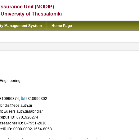
Assurance Unit (MODIP)
e University of Thessaloniki
ity Management System
Home Page
 Engineering
310996374
2310996302
bridis@ece.auth.gr
ttp://users.auth.gr/labridis/
copus ID
6701920274
esearcher ID
B-7951-2010
cID ID
0000-0002-1654-8068