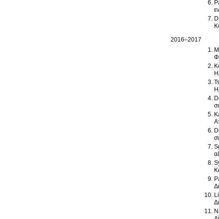
P
ε
D
Κ
2016–2017
M
Φ
K
Η
T
Η
D
σ
K
Α
D
σ
S
α
S
Κ
P
Δ
L
Δ
N
Δ