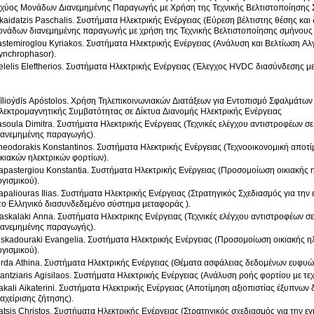
σχύος Μονάδων Διανεμημένης Παραγωγής με Χρήση της Τεχνικής Βελτιστοποίησης 
kaidatzis Paschalis. Συστήματα Ηλεκτρικής Ενέργειας (Εύρεση βέλτιστης θέσης και
ονάδων διανεμημένης παραγωγής με χρήση της Τεχνικής Βελτιστοποίησης σμήνους 
astemiroglou Kyriakos. Συστήματα Ηλεκτρικής Ενέργειας (Ανάλυση και Βελτίωση Α
ynchrophasor).
elelis Eleftherios. Συστήματα Ηλεκτρικής Ενέργειας (Έλεγχος HVDC διασύνδεσης με
īlioýdīs Apóstolos. Χρήση Τηλεπικοινωνιακών Διατάξεων για Εντοπισμό Σφαλμάτων
λεκτρομαγνητικής Συμβατότητας σε Δίκτυα Διανομής Ηλεκτρικής Ενέργειας
asoula Dimitra. Συστήματα Ηλεκτρικής Ενέργειας (Τεχνικές ελέγχου αντιστροφέων 
ιανεμημένης παραγωγής).
heodorakis Konstantinos. Συστήματα Ηλεκτρικής Ενέργειας (Τεχνοοικονομική αποτί
ικιακών ηλεκτρικών φορτίων).
apastergiou Konstantia. Συστήματα Ηλεκτρικής Ενέργειας (Προσομοίωση οικιακής 
ογισμικού).
apaliouras Ilias. Συστήματα Ηλεκτρικής Ενέργειας (Στρατηγικός Σχεδιασμός για τη
το Ελληνικό διασυνδεδεμένο σύστημα μεταφοράς ).
askalaki Anna. Συστήματα Ηλεκτρικης Ενέργειας (Τεχνικές ελέγχου αντιστροφέων σ
ιανεμημένης παραγωγής).
iskadouraki Evangelia. Συστήματα Ηλεκτρικής Ενέργειας (Προσομοίωση οικιακής η
ογισμικού).
irda Athina. Συστήματα Ηλεκτρικής Ενέργειας (Θέματα ασφάλειας δεδομένων ευφυών
antziaris Agisilaos. Συστήματα Ηλεκτρικής Ενέργειας (Ανάλυση ροής φορτίου με τε
akali Aikaterini. Συστήματα Ηλεκτρικής Ενέργειας (Αποτίμηση αξιοπιστίας έξυπνων
ιαχείρισης ζήτησης).
atsis Christos. Συστήματα Ηλεκτρικής Ενέργειας (Στρατηγικός σχεδιασμός για την 