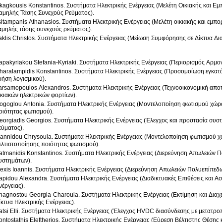
kagkousis Konstantinos. Συστήματα Ηλεκτρικής Ενέργειας (Μελέτη Οικιακής και Ε
αμηλής Τάσης Συνεχούς Ρεύματος).
sitampanis Athanasios. Συστήματα Ηλεκτρικής Ενέργειας (Μελέτη οικιακής και εμπ
αμηλής τάσης συνεχούς ρεύματος).
raklis Christos. Συστήματα Ηλεκτρικής Ενέργειας (Μείωση Συμφόρησης σε Δίκτυα Δ
apakyriakou Stefania-Kyriaki. Συστήματα Ηλεκτρικής Ενέργειας (Περιορισμός Αρμ
haralampidis Konstantinos. Συστήματα Ηλεκτρικής Ενέργειας (Προσομοίωση εγκατ
ρήση λογισμικού).
arsamopoulos Alexandros. Συστήματα Ηλεκτρικής Ενέργειας (Τεχνοοικονομική αποτ
ικιακών ηλεκτρικών φορτίων).
ogoglou Antonia. Συστήματα Ηλεκτρικής Ενέργειας (Μοντελοποίηση φωτισμού χώρ
οιότητας φωτισμού).
eorgiadis Georgios. Συστήματα Ηλεκτρικής Ενέργειας (Έλεγχος και προστασία συ
εύματος).
oannidou Chrysoula. Συστήματα Ηλεκτρικής Ενέργειας (Μοντελοποίηση φωτισμού 
ελτιστοποίησης ποιότητας φωτισμού).
atmanidis Konstantinos. Συστήματα Ηλεκτρικής Ενέργειας (Διερεύνηση Απωλειώ
υστημάτων).
exis Ioannis. Συστήματα Ηλεκτρικής Ενέργειας (Διερεύνηση Απωλειών Πολυεπίπ
apidou Alexandra. Συστήματα Ηλεκτρικής Ενέργειας (Διαδικτυακές Επιθέσεις και Α
νέργειας).
nagnostou Georgia-Charoula. Συστήματα Ηλεκτρικής Ενέργειας (Εκτίμηση και Διαχε
ίκτυα Ηλεκτρικής Ενέργειας).
atsi Elli. Συστήματα Ηλεκτρικής Ενέργειας (Έλεγχος HVDC διασύνδεσης με μετατροπ
ontostathis Eleftherios. Συστήματα Ηλεκτρικής Ενέργειας (Εύρεση Βέλτιστης Θέσης