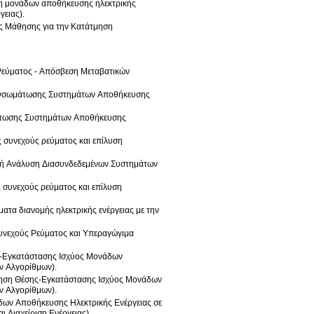
ση μονάδων αποθήκευσης ηλεκτρικής
γειας).
ής Μάθησης για την Κατάτμηση
 Ρεύματος - Απόσβεση Μεταβατικών
η Ενσωμάτωσης Συστημάτων Αποθήκευσης
μάτωσης Συστημάτων Αποθήκευσης
ς συνεχούς ρεύματος και επίλυση
μική Ανάλυση Διασυνδεδεμένων Συστημάτων
ς συνεχούς ρεύματος και επίλυση
ματα διανομής ηλεκτρικής ενέργειας με την
Συνεχούς Ρεύματος και Υπεραγώγιμα
ης-Εγκατάστασης Ισχύος Μονάδων
ν Αλγορίθμων).
ποίηση Θέσης-Εγκατάστασης Ισχύος Μονάδων
ν Αλγορίθμων).
δων Αποθήκευσης Ηλεκτρικής Ενέργειας σε
 Διαχείριση Ενέργειας).