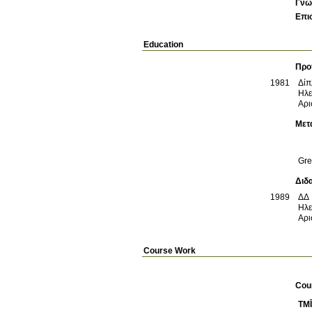
Γνω
Επι
Education
Προ
1981
Δίπ
Ηλε
Αρι
Μετ
Gre
Διδ
1989
ΔΔ
Ηλε
Αρι
Course Work
Cou
TM