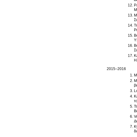
P
Μ
M
Σ
T
Ρ
B
Υ
B
Σ
K
Η
2015–2016
M
M
β
L
K
τ
T
Β
V
Δ
K
δ