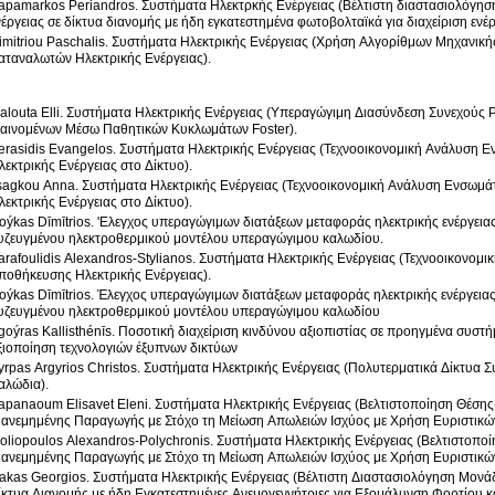
apamarkos Periandros. Συστήματα Ηλεκτρκής Ενέργειας (Βέλτιστη διαστασιολόγη
νέργειας σε δίκτυα διανομής με ήδη εγκατεστημένα φωτοβολταϊκά για διαχείριση ενέρ
imitriou Paschalis. Συστήματα Ηλεκτρικής Ενέργειας (Χρήση Αλγορίθμων Μηχανικ
αταναλωτών Ηλεκτρικής Ενέργειας).
alouta Elli. Συστήματα Ηλεκτρικής Ενέργειας (Υπεραγώγιμη Διασύνδεση Συνεχούς
αινομένων Μέσω Παθητικών Κυκλωμάτων Foster).
erasidis Evangelos. Συστήματα Ηλεκτρικής Ενέργειας (Τεχνοοικονομική Ανάλυσ
λεκτρικής Ενέργειας στο Δίκτυο).
sagkou Anna. Συστήματα Ηλεκτρικής Ενέργειας (Τεχνοοικονομική Ανάλυση Ενσω
λεκτρικής Ενέργειας στο Δίκτυο).
oýkas Dīmītrios. 'Ελεγχος υπεραγώγιμων διατάξεων μεταφοράς ηλεκτρικής ενέργεια
υζευγμένου ηλεκτροθερμικού μοντέλου υπεραγώγιμου καλωδίου.
arafoulidis Alexandros-Stylianos. Συστήματα Ηλεκτρικής Ενέργειας (Τεχνοοικονο
ποθήκευσης Ηλεκτρικής Ενέργειας).
oýkas Dīmītrios. Έλεγχος υπεραγώγιμων διατάξεων μεταφοράς ηλεκτρικής ενέργεια
υζευγμένου ηλεκτροθερμικού μοντέλου υπεραγώγιμου καλωδίου
goýras Kallisthénīs. Ποσοτική διαχείριση κινδύνου αξιοπιστίας σε προηγμένα συστή
ξιοποίηση τεχνολογιών έξυπνων δικτύων
yrpas Argyrios Christos. Συστήματα Ηλεκτρικής Ενέργειας (Πολυτερματικά Δίκτυα 
αλώδια).
apanaoum Elisavet Eleni. Συστήματα Ηλεκτρικής Ενέργειας (Βελτιστοποίηση Θέσ
ιανεμημένης Παραγωγής με Στόχο τη Μείωση Απωλειών Ισχύος με Χρήση Ευριστικώ
ioliopoulos Alexandros-Polychronis. Συστήματα Ηλεκτρικής Ενέργειας (Βελτιστο
ιανεμημένης Παραγωγής με Στόχο τη Μείωση Απωλειών Ισχύος με Χρήση Ευριστικώ
akas Georgios. Συστήματα Ηλεκτρικής Ενέργειας (Βέλτιστη Διαστασιολόγηση Μονά
ίκτυα Διανομής με ήδη Εγκατεστημένες Ανεμογεννήτριες για Εξομάλυνση Φορτίου και