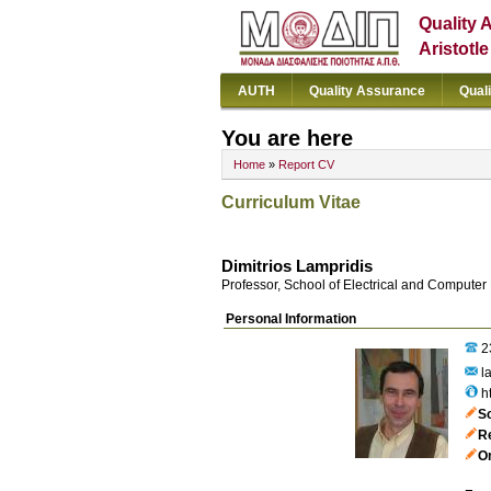
Quality 
Aristotl
AUTH
Quality Assurance
Qual
You are here
Home
»
Report CV
Curriculum Vitae
Dimitrios Lampridis
Professor, School of Electrical and Computer
Personal Information
2
la
h
S
R
Or