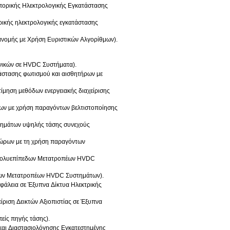
μπορικής Ηλεκτρολογικής Εγκατάστασης
ορικής ηλεκτρολογικής εγκατάστασης
ιανομής με Χρήση Ευριστικών Αλγορίθμων).
ονικών σε HVDC Συστήματα).
άστασης φωτισμού και αισθητήρων με
ίμηση μεθόδων ενεργειακής διαχείρισης
ων με χρήση παραγόντων βελτιστοποίησης
στημάτων υψηλής τάσης συνεχούς
χώρων με τη χρήση παραγόντων
ν Πολυεπίπεδων Μετατροπέων HVDC
εδων Μετατροπέων HVDC Συστημάτων).
σφάλεια σε Έξυπνα Δίκτυα Ηλεκτρικής
ίριση Δεικτών Αξιοπιστίας σε Έξυπνα
είς πηγής τάσης).
 και Διαστασιολόγησης Εγκατεστημένης