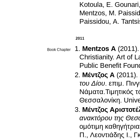
Kotoula, E. Gounari
Mentzos, M. Paissid
Paissidou, A. Tantsi
2011
Mentzos A
(2011)
Book Chapter
Christianity. Art of 
Public Benefit Fou
Μέντζος Α
(2011)
.
του Δίου
.
επιμ.
Πινγ
Νάματα.Τιμητικός 
Θεσσαλονίκη
.
Unive
Μέντζος Αριστοτέ
ανακτόρου της Θεσ
ομότιμη καθηγήτρι
Π., Λεοντιάδης Ι., 