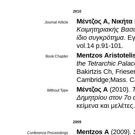
2010
Μέντζος Α
,
Νικήτα
Journal Article
Κοιμητηριακής Βασιλ
ίδιο συγκρότημα
.
Εγ
vol.14 p.91-101
.
Mentzos Aristoteli
Book Chapter
the Tetrarchic Pala
Bakirtzis Ch
,
Friese
Cambridge;Mass
.
C
Μέντζος Α
(2010)
.
Without Type
Δημητρίου στον 7ο 
κείμενα και μελέτες
2009
Mentzos A
(2009)
.
Conference Proceedings