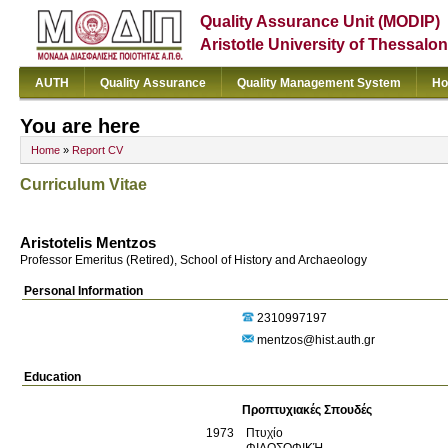
Quality Assurance Unit (MODIP)
Aristotle University of Thessalon
AUTH
Quality Assurance
Quality Management System
Ho
You are here
Home
»
Report CV
Curriculum Vitae
Aristotelis Mentzos
Professor Emeritus (Retired), School of History and Archaeology
Personal Information
2310997197
mentzos@hist.auth.gr
Education
Προπτυχιακές Σπουδές
1973
Πτυχίο
ΦΙΛΟΣΟΦΙΚΉ