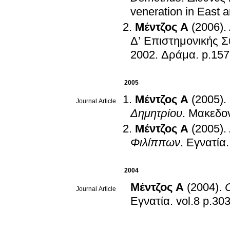
veneration in East 
Μέντζος Α
(2006)
.
Δ’ Επιστημονικής Σ
2002
.
Δράμα
.
p.157
2005
Μέντζος Α
(2005)
.
Journal Article
Δημητρίου
.
Μακεδο
Μέντζος Α
(2005)
.
Φιλίππων
.
Εγνατία
2004
Μέντζος Α
(2004)
.
Journal Article
Εγνατία
.
vol.8 p.