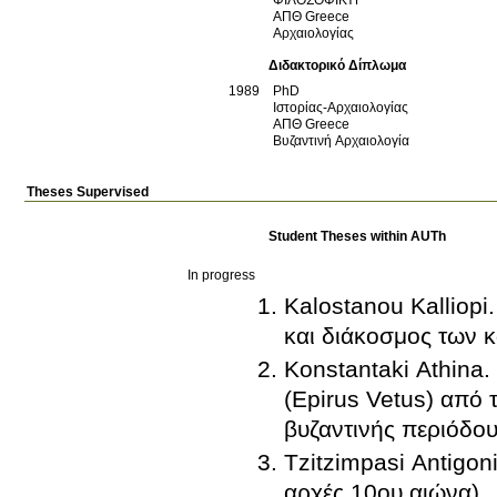
ΑΠΘ
Greece
Αρχαιολογίας
Διδακτορικό Δίπλωμα
1989
PhD
Ιστορίας-Αρχαιολογίας
ΑΠΘ
Greece
Βυζαντινή Αρχαιολογία
Theses Supervised
Student Theses within AUTh
In progress
Kalostanou Kalliopi. Βυζαντινά Κωδωνοστάσια.
και διάκοσμος των 
Konstantaki Athina
(Epirus Vetus) από 
βυζαντινής περιόδου 
Tzitzimpasi Antigon
αρχές 10ου αιώνα).