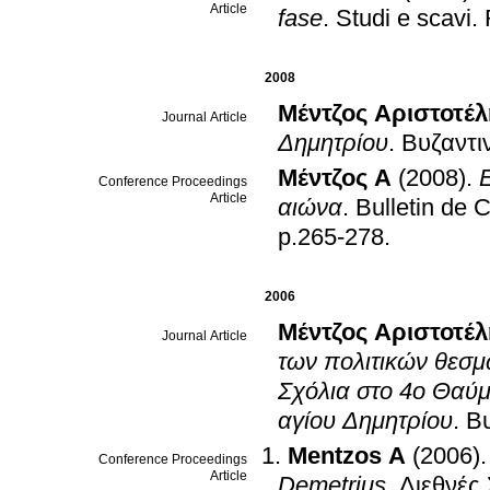
Article
fase
.
Studi e scavi
.
2008
Μέντζος Αριστοτέλ
Journal Article
Δημητρίου
.
Βυζαντι
Μέντζος Α
(2008)
.
Conference Proceedings
Article
αιώνα
.
Bulletin de 
p.265-278
.
2006
Μέντζος Αριστοτέλ
Journal Article
των πολιτικών θεσμ
Σχόλια στο 4ο Θαύ
αγίου Δημητρίου
.
Βυ
Mentzos A
(2006)
Conference Proceedings
Article
Demetrius
.
Διεθνές 