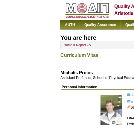
Quality 
Aristotl
AUTH
Quality Assurance
Qual
You are here
Home
»
Report CV
Curriculum Vitae
Michalis Proios
Assistant Professor, School of Physical Educ
Personal Information
2
m
S
Γνω
Επι