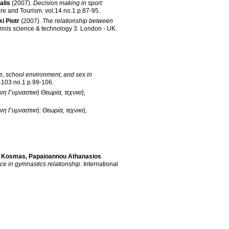
alis
(2007)
.
Decision making in sport:
ure and Tourism
.
vol.14 no.1 p.87-95
.
i Piotr
(2007)
.
The relationship between
nnis science & technology 3
.
London - UK
.
se, school environment, and sex in
vol.103 no.1 p.99-106
.
 Γυμναστική Θεωρία, τεχνική,
 Γυμναστική: Θεωρία, τεχνική,
s Kosmas
,
Papaioannou Athanasios
.
ance in gymnastics relationship
.
International