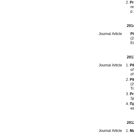
Pr
re
p
201
Pi
Journal Article
(2
Ed
201
Pi
Journal Article
of
of
Pi
(2
Tr
Pr
Sp
Πρ
κα
201
Ma
Journal Article