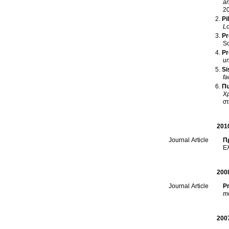
an
2
Pi
Lo
Pr
Sc
Pr
un
Si
fa
Πυ
Χ
στ
201
Π
Journal Article
Ε
200
Pr
Journal Article
mo
200