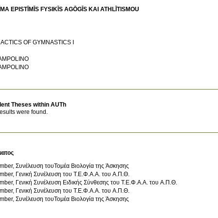
MA EPISTĪMĪS FYSIKĪS AGŌGĪS KAI ATHLĪTISMOU
DACTICS OF GYMNASTICS Ι
AMPOLINO
AMPOLINO
dent Theses within AUTh
esults were found.
ματος
mber, Συνέλευση τουΤομέα Βιολογία της Άσκησης
ber, Γενική Συνέλευση του Τ.Ε.Φ.Α.Α. του Α.Π.Θ.
Member, Γενική Συνέλευση Ειδικής Σύνθεσης του Τ.Ε.Φ.Α.Α. του Α.Π.Θ.
ber, Γενική Συνέλευση του Τ.Ε.Φ.Α.Α. του Α.Π.Θ.
mber, Συνέλευση τουΤομέα Βιολογία της Άσκησης