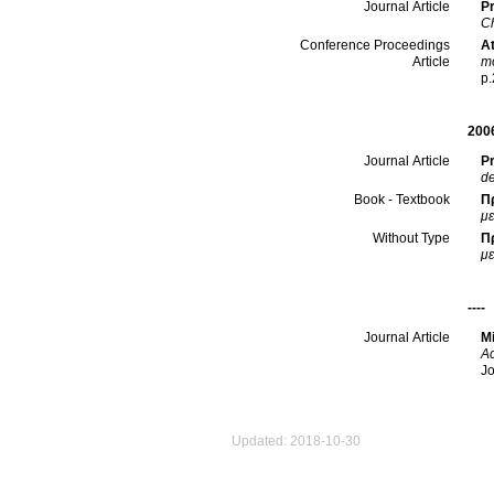
Pr
Journal Article
Ch
At
Conference Proceedings
mo
Article
p
200
Pr
Journal Article
de
Π
Book - Textbook
με
Π
Without Type
με
----
Mi
Journal Article
Ac
Jo
Updated: 2018-10-30