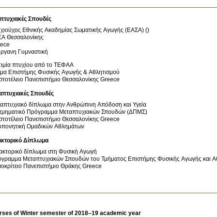
πτυχιακές Σπουδές
χιούχος Εθνικής Ακαδημίας Σωματικής Αγωγής (ΕΑΣΑ) ()
Α Θεσσαλονίκης
ece
ργανη Γυμναστική
τιμία πτυχίου από το ΤΕΦΑΑ
μα Επιστήμης Φυσικής Αγωγής & Αθλητισμού
στοτέλειο Πανεπιστήμιο Θεσσαλονίκης
Greece
απτυχιακές Σπουδές
απτυχιακό δίπλωμα στην Ανθρώπινη Απόδοση και Υγεία
τμηματικό Πρόγραμμα Μεταπτυχιακών Σπουδών (ΔΠΜΣ)
στοτέλειο Πανεπιστήμιο Θεσσαλονίκης
Greece
πονητική Ομαδικών Αθλημάτων
ακτορικό Δίπλωμα
ακτορικό δίπλωμα στη Φυσική Αγωγή
Πρόγραμμα Μεταπτυχιακών Σπουδ
οκρίτειο Πανεπιστήμιο Θράκης
Greece
rses of Winter semester of 2018–19 academic year