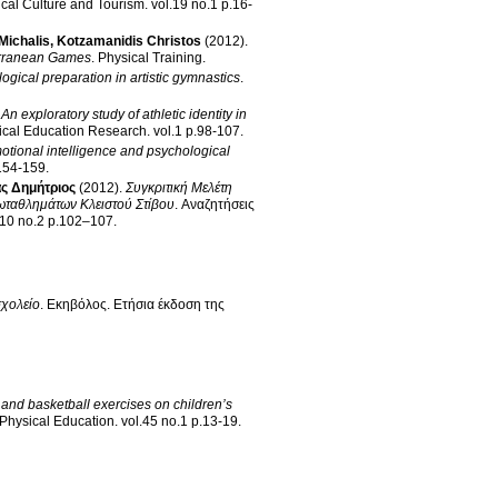
ical Culture and Tourism
.
vol.19 no.1 p.16-
Michalis
,
Kotzamanidis Christos
(2012)
.
terranean Games
.
Physical Training
.
ogical preparation in artistic gymnastics
.
.
An exploratory study of athletic identity in
sical Education Research
.
vol.1 p.98-107
.
tional intelligence and psychological
9 no.3 p.154-159
.
ς Δημήτριος
(2012)
.
Συγκριτική Μελέτη
ταθλημάτων Κλειστού Στίβου
.
Αναζητήσεις
vol.10 no.2 p.102–107
.
σχολείο
.
Εκηβόλος. Ετήσια έκδοση της
s and basketball exercises on children’s
f Physical Education
.
vol.45 no.1 p.13-19
.