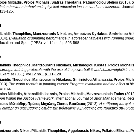
oios Miltiadis
,
Proios Michalis
,
Siatras Theofanis
,
Patmanoglou Stelios
(2015)
.
S
lation between behaviors in physical education lessons and the classroom
.
Journa
.113-125
.
4
lianidis Theophilos
,
Mantzouranis Νikolaos
,
Amoutzas Kyriakos
,
Smirniotou At
014)
.
Evaluation of sprinting performance in adolescent athletes with running shoe
ucation and Sport (JPES)
.
vol.14 no.4 p.593-598
.
3
lianidis Theophilos
,
Mantzouranis Νikolaos
,
Michaloglou Kostas
,
Proios Michali
 strength training protocols with the use of the powerball ® and shakeweight® in 
 Exercise (JBE)
.
vol.12 no.1 p.111-120
.
lianidis Theophilos
,
Mantzouranis Νikolaos
,
Smirniotou Athanassia
,
Proios Mich
013)
.
The world records in jumping events: Progress evaluation and the effect of bio
aining
.
oios Miltiadis
,
Athanailidis Ioannis
,
Proios Michalis
,
Mavrovouniotis Fotios
(2013
ort Within the Justice Framework
.
International Journal of Sport Management, Rec
ώιος Μιλτιάδης
,
Πρώιος Μιχάλης
,
Σίσκος Βασίλειος
(2013)
.
Η επίδραση του φύλου
ι διατήρηση μιας βασικής δεξιότητας ενόργανης γυμναστικής στο πρακτικό στιλ διδα
2
ntzouranis Nikos
,
Pilianidis Theophilos
,
Aggeloussis Nikos
,
Pollatou Elizana
,
Pr