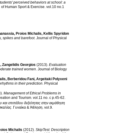
tudents' perceived behaviors at school: a
l of Human Sport & Exercise
.
vol.10 no.1
hanassia
,
Proios Michalis
,
Kellis Spyridon
s, spikes and barefoot
.
Journal of Physical
s
,
Zangelidis Georgios
(2013)
.
Evaluation
moderate trained women
.
Journal of Biology
alis
,
Berberidou Fani
,
Argeitaki Polyxeni
rhythms in their prediction
.
Physical
)
.
Management of Ethical Problems in
reation and Tourism
.
vol.11 no. c p.45-62
.
 και επιπέδου δεξιότητας στην εκμάθηση
σκαλίας
.
Γυναίκα & Άθληση
.
vol.9
.
oios Michalis
(2012)
.
SkipTest: Description