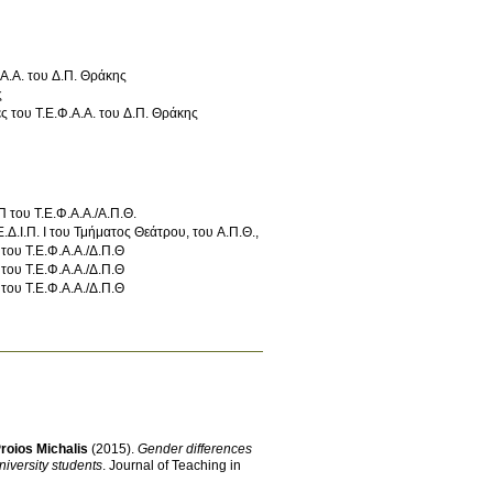
Α.Α. του Δ.Π. Θράκης
ς
ς του Τ.Ε.Φ.Α.Α. του Δ.Π. Θράκης
 του Τ.Ε.Φ.Α.Α./Α.Π.Θ.
Αντικείμενο θέσης «Κινησιολογία Θεάτρου», Συμμετοχή σε επιτροπές κρίσεων μελώνΕ.Ε.Δ.Ι.Π. Ι του Τμήματος Θεάτρου, του Α.Π.Θ.,
του Τ.Ε.Φ.Α.Α./Δ.Π.Θ
του Τ.Ε.Φ.Α.Α./Δ.Π.Θ
του Τ.Ε.Φ.Α.Α./Δ.Π.Θ
roios Michalis
(2015)
.
Gender differences
niversity students
.
Journal of Teaching in