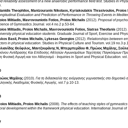
d reliability assessment of a new anaerobic performance field test
.
Studies in Phys
0
.
lianidis Theophilos
,
Mantzouranis Νikolaos
,
Kyriakoulakis Thrasivoulos
,
Proios 
ngitudinal Evaluation and Prediction of Performance in Throwing Events in Medi
oios Miltiadis
,
Mavrovouniotis Fotios
,
Proios Michalis
(2012)
.
Proposal of psychol
ience of Gymnastics Journal
.
vol.4 no.2 p.53-64
.
oios Miltiadis
,
Proios Michalis
,
Mavrovouniotis Fotios
,
Siatras Theofanis
(2012)
iversity physical education students
.
Graduate Journal of Sport, Exercise and Phy
skos Basil
,
Proios Michalis
,
Lykesas Georgios
(2012)
.
Relationships between emo
ctors in physical education
.
Studies in Physical Culture and Tourism
.
vol.1
λιανίδης Θεόφιλος
,
Μαντζουράνης Ν
,
Μπερμπερίδου Φ
,
Πρώιος Μιχάλης
,
Σούλα
ρόνου Αντίδρασης Και Επίδοσης Αθλητών Αγωνισμάτων Ταχύτητας Παγκόσμιων Πρω
η Φυσική Αγωγή και τον Αθλητισμό - Inquiries in Sport and Physical Education
.
0
ρώιος Μιχάλης
(2010)
.
Για τη διδασκαλία της ενόργανης γυμναστικής στο δημοτικό 
λληνικής Ακαδημίας Φυσικής Αγωγής
.
vol.7 p.10-13
.
8
oios Miltiadis
,
Proios Michalis
(2008)
.
The effects of teaching styles of gymnastic
ral development within the framework physical education
.
International Journal o
7