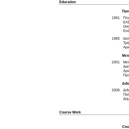
Education
Προ
1981
Πτυ
ΕΑΣ
Gre
Ενό
1985
Ισο
Τμή
Αρι
Μετ
2001
Μετ
Δια
Αρι
Προ
Διδ
2006
Διδ
Δημ
Course Work
Cou