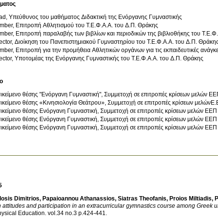
ύματος
ad, Υπεύθυνος του μαθήματος Διδακτική της Ενόργανης Γυμναστικής
ber, Επιτροπή Αθλητισμού του Τ.Ε.Φ.Α.Α. του Δ.Π. Θράκης
ber, Επιτροπή παραλαβής των βιβλίων και περιοδικών της βιβλιοθήκης του Τ.Ε.Φ.
ector, Διοίκηση του Πανεπιστημιακού Γυμναστηρίου του Τ.Ε.Φ.Α.Α. του Δ.Π. Θράκη
ber, Επιτροπή για την προμήθεια Αθλητικών οργάνων για τις εκπαιδευτικές ανάγκε
ector, Υποτομέας της Ενόργανης Γυμναστικής του Τ.Ε.Φ.Α.Α. του Δ.Π. Θράκης
ο
ικείμενο θέσης "Ενόργανη Γυμναστική", Συμμετοχή σε επιτροπές κρίσεων μελών ΕΕΠ
ικείμενο θέσης Ενόργανη Γυμναστική, Συμμετοχή σε επιτροπές κρίσεων μελών ΕΕΠ 
ικείμενο θέσης Ενόργανη Γυμναστική, Συμμετοχή σε επιτροπές κρίσεων μελών ΕΕΠ 
ικείμενο θέσης Ενόργανη Γυμναστική, Συμμετοχή σε επιτροπές κρίσεων μελών ΕΕΠ 
5
losis Dimitrios
,
Papaioannou Athanassios
,
Siatras Theofanis
,
Proios Miltiadis
,
P
 attitudes and participation in an extracurricular gymnastics course among Greek u
ysical Education
.
vol.34 no.3 p.424-441
.