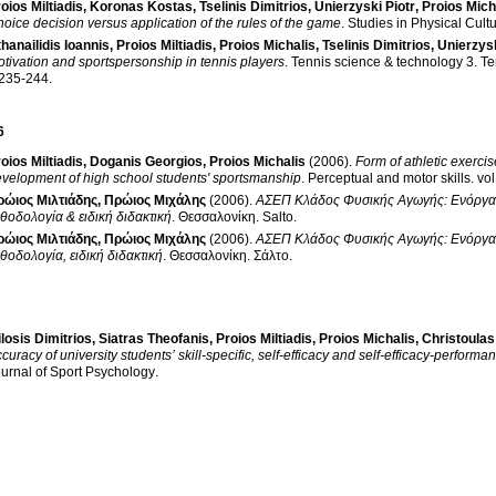
oios Miltiadis
,
Koronas Kostas
,
Tselinis Dimitrios
,
Unierzyski Piotr
,
Proios Mich
oice decision versus application of the rules of the game
.
Studies in Physical Cult
hanailidis Ioannis
,
Proios Miltiadis
,
Proios Michalis
,
Tselinis Dimitrios
,
Unierzysk
tivation and sportspersonship in tennis players
.
Tennis science & technology 3
.
Te
.235-244
.
6
oios Miltiadis
,
Doganis Georgios
,
Proios Michalis
(2006)
.
Form of athletic exerci
velopment of high school students' sportsmanship
.
Perceptual and motor skills
.
ρώιος Μιλτιάδης
,
Πρώιος Μιχάλης
(2006)
.
ΑΣΕΠ Κλάδος Φυσικής Αγωγής: Ενόργανη
θοδολογία & ειδική διδακτική
.
Θεσσαλονίκη
.
Salto
.
ρώιος Μιλτιάδης
,
Πρώιος Μιχάλης
(2006)
.
ΑΣΕΠ Κλάδος Φυσικής Αγωγής: Ενόργανη
θοδολογία, ειδική διδακτική
.
Θεσσαλονίκη
.
Σάλτο
.
losis Dimitrios
,
Siatras Theofanis
,
Proios Miltiadis
,
Proios Michalis
,
Christoula
curacy of university students’ skill-specific, self-efficacy and self-efficacy-perform
urnal of Sport Psychology
.