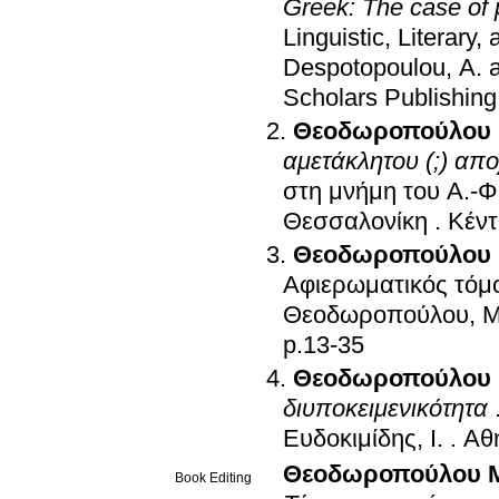
Greek: The case of 
Linguistic, Literary,
Despotopoulou, A. a
Scholars Publishing
Θεοδωροπούλου 
αμετάκλητου (;) απ
στη μνήμη του Α.-Φ
Θεσσαλονίκη
.
Κέντ
Θεοδωροπούλου 
Αφιερωματικός τόμο
Θεοδωροπούλου, Μ
p.13-35
Θεοδωροπούλου 
διυποκειμενικότητα
Ευδοκιμίδης, Ι.
.
Αθ
Θεοδωροπούλου Μ.
Book Editing