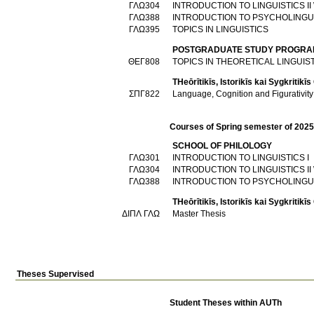
ΓΛΩ304
INTRODUCTION TO LINGUISTICS II
ΓΛΩ388
INTRODUCTION TO PSYCHOLINGU
ΓΛΩ395
TOPICS IN LINGUISTICS
POSTGRADUATE STUDY PROGRAMM
ΘΕΓ808
TOPICS IN THEORETICAL LINGUIST
THeōrītikīs, Istorikīs kai Sygkritikī
ΣΠΓ822
Language, Cognition and Figurativity
Courses of Spring semester of 202
SCHOOL OF PHILOLOGY
ΓΛΩ301
INTRODUCTION TO LINGUISTICS I
ΓΛΩ304
INTRODUCTION TO LINGUISTICS II
ΓΛΩ388
INTRODUCTION TO PSYCHOLINGU
THeōrītikīs, Istorikīs kai Sygkritikī
ΔΙΠΛ ΓΛΩ
Master Thesis
Theses Supervised
Student Theses within AUTh