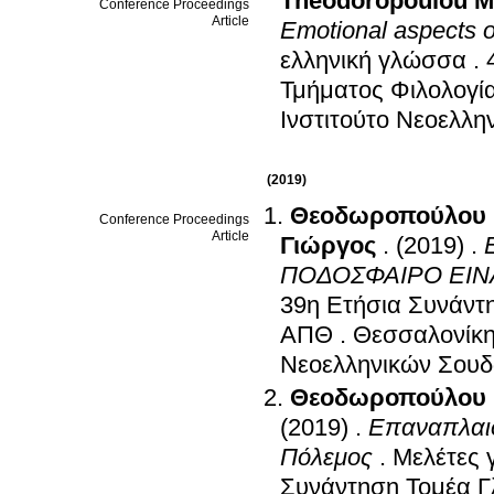
Theodoropoulou M
Conference Proceedings
Article
Emotional aspects of
ελληνική γλώσσα
.
Τμήματος Φιλολογ
Ινστιτούτο Νεοελλ
(2019)
Θεοδωροπούλου 
Conference Proceedings
Article
Γιώργος
.
(2019)
.
ΠΟΔΟΣΦΑΙΡΟ ΕΙΝ
39η Ετήσια Συνάντ
ΑΠΘ
.
Θεσσαλονίκη
Νεοελληνικών Σου
Θεοδωροπούλου 
(2019)
.
Επαναπλαισ
Πόλεμος
.
Μελέτες 
Συνάντηση Τομέα 