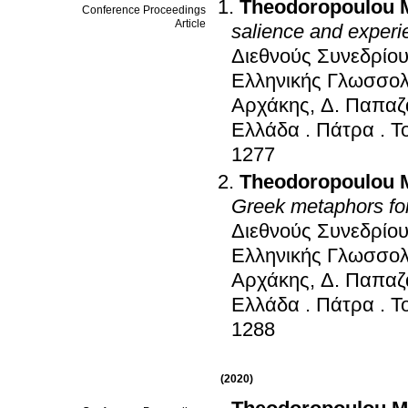
Theodoropoulou 
Conference Proceedings
Article
salience and experi
Διεθνούς Συνεδρίο
Ελληνικής Γλωσσολ
Αρχάκης, Δ. Παπαζ
Ελλάδα
.
Πάτρα
.
Τ
1277
Theodoropoulou 
Greek metaphors for
Διεθνούς Συνεδρίο
Ελληνικής Γλωσσολ
Αρχάκης, Δ. Παπαζ
Ελλάδα
.
Πάτρα
.
Τ
1288
(2020)