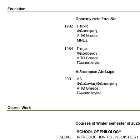
Education
Προπτυχιακές Σπουδές
1982
Πτυχίο
Φιλοσοφική
ΑΠΘ
Greece
ΜΝΕΣ
1984
Πτυχίο
Φιλοσοφική
ΑΠΘ
Greece
Γλωσσολογίας
Διδακτορικό Δίπλωμα
2001
ΔΔ
Φιλολογίας/Φιλοσοφική
ΑΠΘ
Greece
Γλωσσολογίας
Course Work
Courses of Winter semester of 202
SCHOOL OF PHILOLOGY
ΓΛΩ301
INTRODUCTION TO LINGUISTICS I