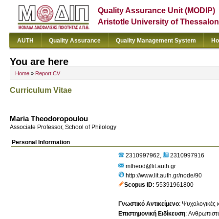
Quality Assurance Unit (MODIP)
Aristotle University of Thessalon
AUTH
Quality Assurance
Quality Management System
Ho
You are here
Home
»
Report CV
Curriculum Vitae
Maria Theodoropoulou
Associate Professor, School of Philology
Personal Information
2310997962
2310997916
mtheod@lit.auth.gr
http://www.lit.auth.gr/node/90
Scopus ID
55391961800
Γνωστικό Αντικείμενο
:
Ψυχολογικές 
Επιστημονική Ειδίκευση
:
Ανθρωπιστ