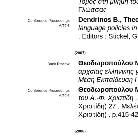
Τόμος στη μνήμη το
Γλώσσας
Dendrinos B.
,
Theo
Conference Proceedings
Article
language policies i
.
Editors : Stickel, G
(2007)
Θεοδωροπούλου 
Book Review
αρχαίας ελληνικής
Μέση Εκπαίδευση Ι
Θεοδωροπούλου 
Conference Proceedings
Article
του Α.-Φ. Χριστίδη
Χριστίδη) 27
.
Μελέτ
Χριστίδη)
.
p.415-4
(2006)