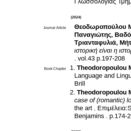
Γλωσσολογίας Τμή
(2024)
Θεοδωροπούλου 
Journal Article
Παναγιώτης
,
Βαδό
Τριανταφυλιά
,
Μήτ
ιστορική είναι η ιστ
.
vol.43 p.197-208
Theodoropoulou 
Book Chapter
Language and Lingui
Brill
Theodoropoulou 
case of (romantic) l
the art
.
Επιμέλεια:S
Benjamins
.
p.174-