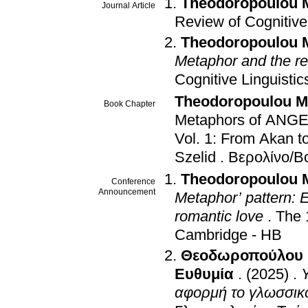
Theodoropoulou 
Journal Article
Review of Cognitive 
Theodoropoulou 
Metaphor and the rec
Cognitive Linguistic
Theodoropoulou M
Book Chapter
Metaphors of ANGER
Vol. 1: From Akan to 
Szelid
.
Βερολίνο/Β
Theodoropoulou 
Conference
Announcement
Metaphor’ pattern: 
romantic love
.
The 
Cambridge - HB
Θεοδωροπούλου 
Ευθυμία
.
(2025)
.
αφορμή το γλωσσικ