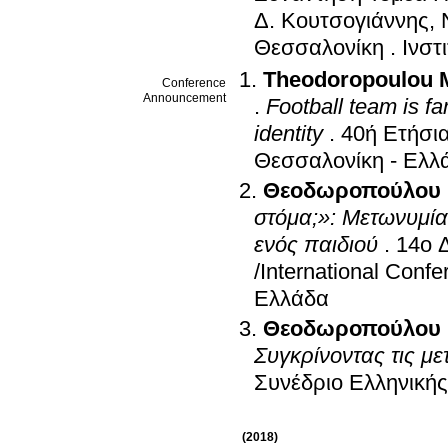
Δ. Κουτσογιάννης,
Θεσσαλονίκη
.
Ινστ
Theodoropoulou 
Conference
Announcement
.
Football team is fa
identity
.
40ή Ετήσι
Θεσσαλονίκη - Ελλ
Θεοδωροπούλου 
στόμα;»: Μετωνυμία
ενός παιδιού
.
14ο 
/International Conf
Ελλάδα
Θεοδωροπούλου 
Συγκρίνοντας τις μ
Συνέδριο Ελληνική
(2018)