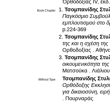
Ὀρθοδοξίας IV, ἐκδ
Τσομπανίδης Στυ
Book Chapter
Παγκόσμιο Συμβούλι
εμπλουτισμού στο 
p.224-369
Τσομπανίδης Στυ
της και η σχέση τη
Ορθοδοξίας
.
Αθήν
Τσομπανίδης Στυ
οικουμενικότητα τη
Ματσούκα
.
Λιάλιου,
Τσομπανίδης Στυλ
Without Type
Ορθόδοξης Εκκλησία
για δικαιοσύνη, ειρ
.
Πουρναράς