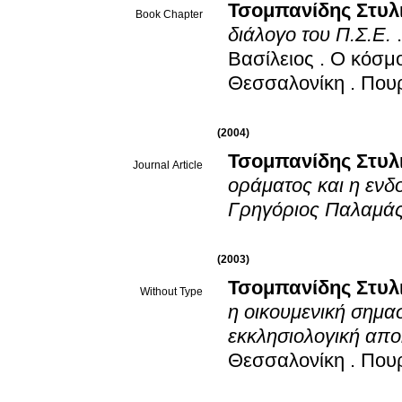
Τσομπανίδης Στυλ
Book Chapter
διάλογο του Π.Σ.Ε.
Βασίλειος
.
Ο κόσμο
Θεσσαλονίκη
.
Που
(2004)
Τσομπανίδης Στυλ
Journal Article
οράματος και η ενδ
Γρηγόριος Παλαμάς
(2003)
Τσομπανίδης Στυλ
Without Type
η οικουμενική σημασ
εκκλησιολογική απο
Θεσσαλονίκη
.
Που