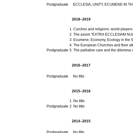
Postgraduate
ECCLESIA, UNITY, ECUMENE IN T
2018–2019
Curches and religions: world players 
The axiom ''EXTRA ECCLESIAM NULLA
Ecumene, Economy, Ecology in the S
The European Churches and their att
Postgraduate
The palliative care and the dilemma 
2016–2017
Postgraduate
No title
2015–2016
No title
Postgraduate
No title
2014–2015
Postgraduate
No title