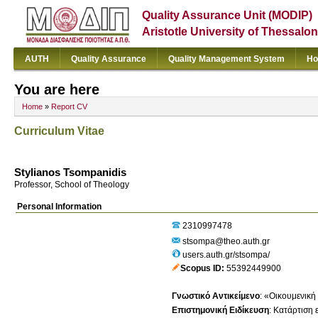
Quality Assurance Unit (MODIP)
Aristotle University of Thessalon
AUTH
Quality Assurance
Quality Management System
Ho
You are here
Home
»
Report CV
Curriculum Vitae
Stylianos Tsompanidis
Professor, School of Theology
Personal Information
2310997478
stsompa@theo.auth.gr
users.auth.gr/stsompa/
Scopus ID
55392449900
Γνωστικό Αντικείμενο
:
«Οικουμενική 
Επιστημονική Ειδίκευση
:
Κατάρτιση 