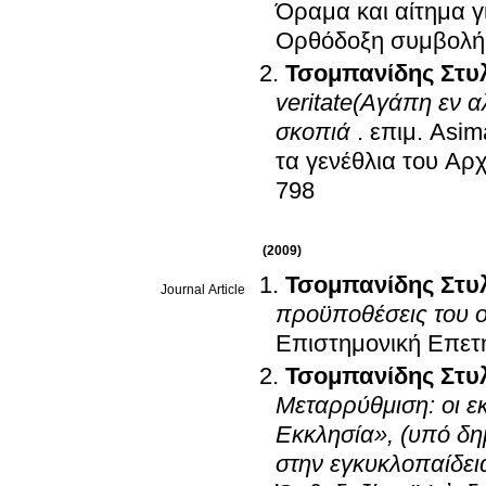
Όραμα και αίτημα γι
Ορθόδοξη συμβολή
Τσομπανίδης Στυ
veritate(Αγάπη εν 
σκοπιά
.
επιμ.
Asima
τα γενέθλια του Αρ
798
(2009)
Τσομπανίδης Στυ
Journal Article
προϋποθέσεις του ο
Επιστημονική Επετ
Τσομπανίδης Στυ
Μεταρρύθμιση: οι ε
Εκκλησία», (υπό δη
στην εγκυκλοπαίδει