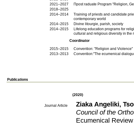
2021–2027
Πpost raduate Program "Religion, Geo
2018–2025
2014–2014
Training of priests and candidate pri
contemporary world
2014–2015
Divine litourgie, parish, society
2014–2015
Lifelong education programs for religi
cultural and religious diversity in the
Coordinator
2015–2015
Convention: "Religion and Violence"
2013–2013
Convention:"The ecumenical dialogue 
Publications
(2020)
Ziaka Angeliki
,
Tso
Journal Article
Council of the Orth
Ecumenical Review