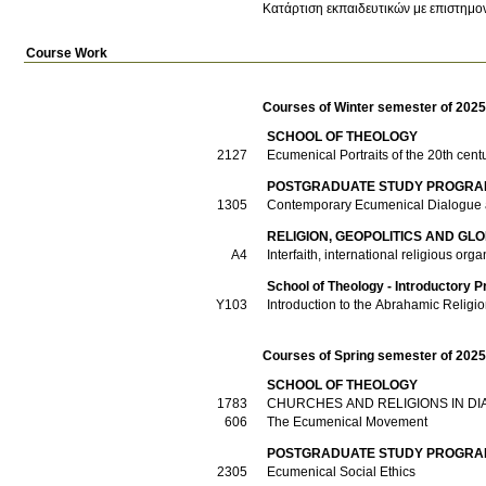
Κατάρτιση εκπαιδευτικών με επιστημον
Course Work
Courses of Winter semester of 202
SCHOOL OF THEOLOGY
2127
Ecumenical Portraits of the 20th cent
POSTGRADUATE STUDY PROGRAM
1305
Contemporary Ecumenical Dialogue 
RELIGION, GEOPOLITICS AND GL
Α4
Interfaith, international religious o
School of Theology - Introductory P
Υ103
Introduction to the Abrahamic Religi
Courses of Spring semester of 202
SCHOOL OF THEOLOGY
1783
CHURCHES AND RELIGIONS IN DI
606
The Ecumenical Movement
POSTGRADUATE STUDY PROGRAM
2305
Ecumenical Social Ethics