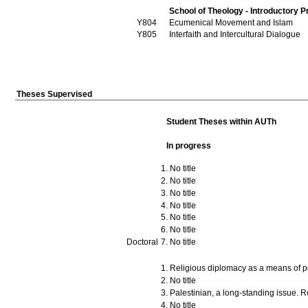
School of Theology - Introductory P
Υ804
Ecumenical Movement and Islam
Υ805
Interfaith and Intercultural Dialogue
Theses Supervised
Student Theses within AUTh
In progress
No title
No title
No title
No title
No title
No title
Doctoral
No title
Religious diplomacy as a means of 
No title
Palestinian, a long-standing issue. 
No title