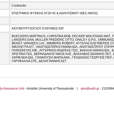
Contractor
ΕΠΙΣΤΗΜΗΣ ΦΥΣΙΚΗΣ ΑΓΩΓΗΣ & ΑΘΛΗΤΙΣΜΟΥ (ΘΕΣ-ΝΙΚΗΣ)
ΚΙΟΥΜΟΥΡΤΖΟΓΛΟΥ ΕΥΘΥΜΙΟΣ ΙΟΡ.
BUECKERS MARTINUS, CHRISTINA BOB, DECKER WOLFGANG MAT., 
LANDERS DAN, MULLER FREDERIC OTTO, OAKLEY G.P.G., OMMUMS
BENGT, VANHEES LUC, WINBERG ROBERT, ΑΓΓΕΛΗΣ ΕΛΕΥΘΕΡΙΟΣ Σ
ΝΙΚΟΛΕΤΤΑ ΑΓΓ., ΑΝΑΓΝΩΣΤΑΡΑ ΕΥΑΝΘΙΑ ΙΩΑ., ΑΝΑΓΝΩΣΤΑΤΟΥ ΣΤΑΥ
ΠΑΡΑΣΚΕΥΑΣ ΝΙΚ., ΑΥΓΕΡΙΝΟΣ ΑΝΔΡΕΑΣ ΓΕΩ., ΒΑΚΑΛΗ ΑΘΗΝΑ ΙΩΑ., Β
ΧΡΙΣΤΙΝΑ ΓΕΩ., ΒΕΡΝΑΔΑΚΗΣ ΝΙΚΟΣ ΑΛΕ., ΒΛΑΧΑΒΑΣ ΙΩΑΝΝΗΣ ΠΕΤ.,
ΧΑΡΙΚΛΕΙΑ ΙΩΑ., ΓΙΑΝΝΟΥΣΗ ΜΑΡΙΑ ΑΘΑ., ΓΚΟΔΟΛΙΑΣ ΓΕΩΡΓΙΟΣ ΠΕΡ.
ΓΑΡΥΦΑΛΛΙΑ ΣΤΕ., ΔΕΛΗΓΙΑΝΝΗΣ ΑΣΤ
ty Assurance Unit
- Aristotle University of Thessaloniki |
qms@auth.gr
- 23109