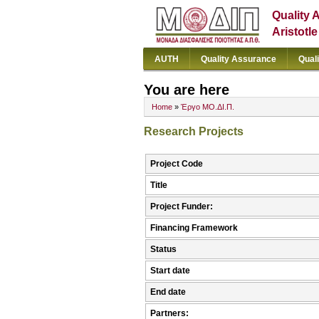
Quality 
Aristotl
AUTH
Quality Assurance
Qual
You are here
Home
»
Έργο ΜΟ.ΔΙ.Π.
Research Projects
Project Code
Title
Project Funder:
Financing Framework
Status
Start date
End date
Partners: