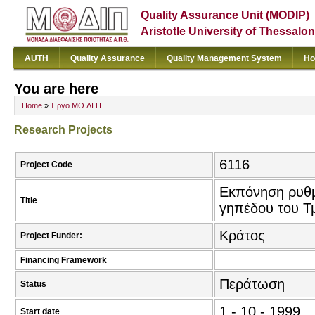
Quality Assurance Unit (MODIP)
Aristotle University of Thessalon
AUTH
Quality Assurance
Quality Management System
Ho
You are here
Home
»
Έργο ΜΟ.ΔΙ.Π.
Research Projects
6116
Project Code
Εκπόνηση ρυθμ
Title
γηπέδου του Τ
Κράτος
Project Funder:
Financing Framework
Περάτωση
Status
1 - 10 - 1999
Start date