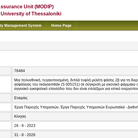
Assurance Unit (MODIP)
e University of Thessaloniki
ity Management System
Home Page
76484
Μια πολυεθνική, τυχαιοποιημένη, διπλά τυφλή μελέτη φάσης 2β για τη διε
ασφάλειας του redasemtide (S 005151) σε σύγκριση με εικονικό φάρμακο σε
αγγειακό εγκεφαλικό επεισόδιο που δεν είναι επιλέξιμοι για ιστικό ενεργ
Εταιρίες
Έργα Παροχής Υπηρεσιών, Έργα Παροχής Υπηρεσιών Ευρωπαϊκά - Διεθν
Κίνηση
26 - 9 - 2023
31 - 8 - 2026