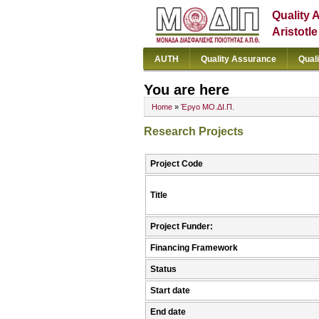
Quality 
Aristotl
AUTH
Quality Assurance
Qual
You are here
Home
»
Έργο ΜΟ.ΔΙ.Π.
Research Projects
Project Code
Title
Project Funder:
Financing Framework
Status
Start date
End date