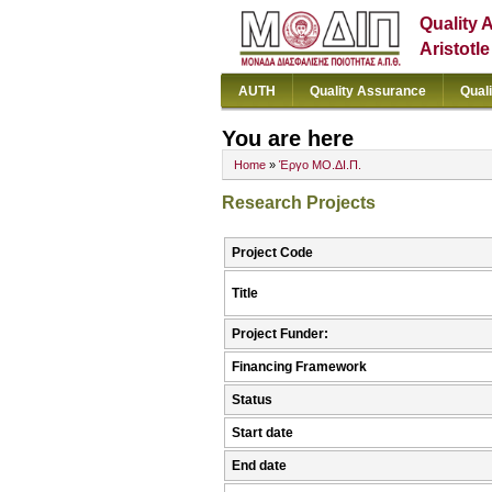
Quality 
Aristotl
AUTH
Quality Assurance
Qual
You are here
Home
»
Έργο ΜΟ.ΔΙ.Π.
Research Projects
Project Code
Title
Project Funder:
Financing Framework
Status
Start date
End date