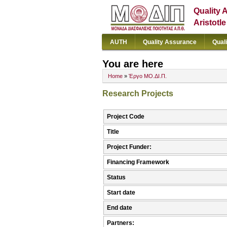
Quality 
Aristotl
AUTH
Quality Assurance
Qual
You are here
Home
»
Έργο ΜΟ.ΔΙ.Π.
Research Projects
Project Code
Title
Project Funder:
Financing Framework
Status
Start date
End date
Partners: