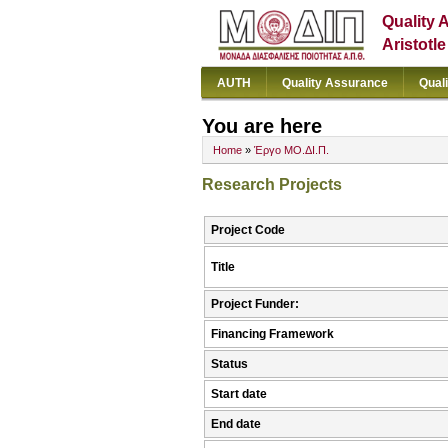
Quality 
Aristotl
AUTH
Quality Assurance
Qual
You are here
Home
»
Έργο ΜΟ.ΔΙ.Π.
Research Projects
Project Code
Title
Project Funder:
Financing Framework
Status
Start date
End date