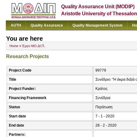
Quality Assurance Unit (MODIP)
Aristotle University of Thessalon
AUTH
Quality Assurance
Quality Management System
Ho
You are here
Home
»
Έργο ΜΟ.ΔΙ.Π.
Research Projects
Project Code
99779
Title
Συνέδριο: "Η άκρα δεξιά
Project Funder:
Κράτος
Financing Framework
Συνέδρια
Status
Περάτωση
Start date
7 - 1 - 2020
End date
28 - 2 - 2020
Partners: