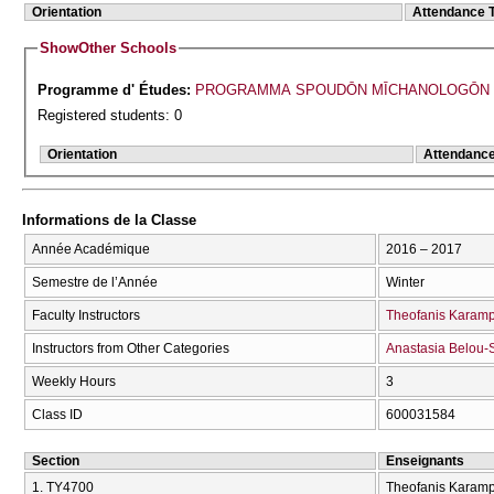
Orientation
Attendance 
Show
Other Schools
Programme d' Études:
PROGRAMMA SPOUDŌN MĪCΗANOLOGŌN 
Registered students: 0
Orientation
Attendanc
Informations de la Classe
Année Académique
2016 – 2017
Semestre de l’Année
Winter
Faculty Instructors
Theofanis Karam
Instructors from Other Categories
Anastasia Belou-
Weekly Hours
3
Class ID
600031584
Section
Enseignants
1. ΤΥ4700
Theofanis Karamp