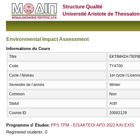
Structure Qualité
Université Aristote de Thessalon
Environmental Impact Assessment
Informations du Cours
Titre
ΕΚΤΙΜΗΣΗ ΠΕΡΙΒ
Code
ΤΥ4700
Cycle / Niveau
1er cycle / Licenc
Semestre de l’année
Winter
Common
Non
Statut
Actif
Course ID
20002129
Programme d' Études:
PPS TPM - EISAKTEOI APO 2022 KAI EXĪS
Registered students: 0