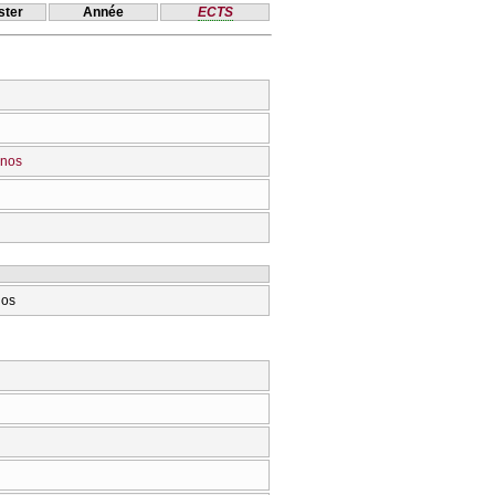
ter
Année
ECTS
onos
nos