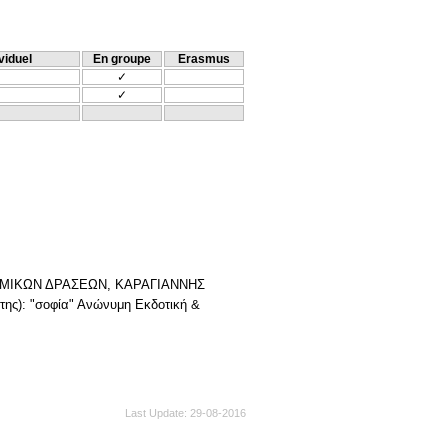
viduel
En groupe
Erasmus
✓
✓
ΣΜΙΚΩΝ ΔΡΑΣΕΩΝ, ΚΑΡΑΓΙΑΝΝΗΣ
ης): "σοφία" Ανώνυμη Εκδοτική &
Last Update
29-08-2016