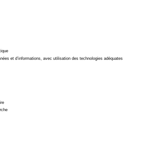
tique
ées et d’informations, avec utilisation des technologies adéquates
ire
rche