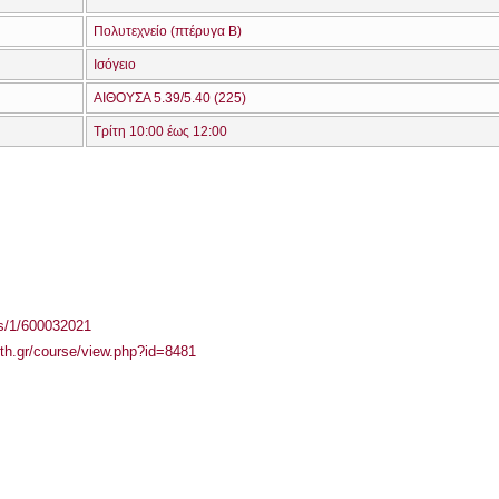
Πολυτεχνείο (πτέρυγα Β)
Ισόγειο
ΑΙΘΟΥΣΑ 5.39/5.40 (225)
Τρίτη 10:00 έως 12:00
ass/1/600032021
auth.gr/course/view.php?id=8481