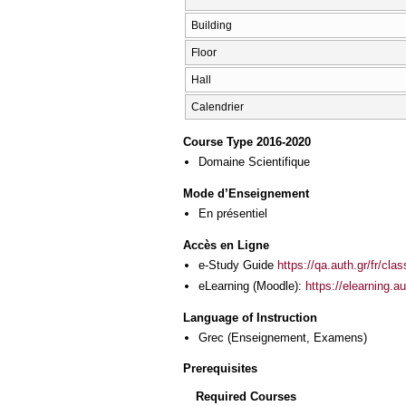
Building
Floor
Hall
Calendrier
Course Type 2016-2020
Domaine Scientifique
Mode d’Enseignement
En présentiel
Accès en Ligne
e-Study Guide
https://qa.auth.gr/fr/cl
eLearning (Moodle):
https://elearning.
Language of Instruction
Grec
(Enseignement, Examens)
Prerequisites
Required Courses