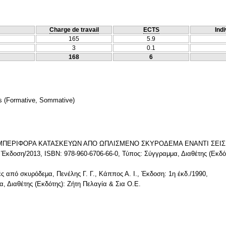
Charge de travail
ECTS
Indi
165
5.9
3
0.1
168
6
s
(Formative, Sommative)
- ΣΥΜΠΕΡΙΦΟΡΑ ΚΑΤΑΣΚΕΥΩΝ ΑΠΟ ΩΠΛΙΣΜΕΝΟ ΣΚΥΡΟΔΕΜΑ ΕΝΑΝΤΙ ΣΕΙ
οση/2013, ISBN: 978-960-6706-66-0, Τύπος: Σύγγραμμα, Διαθέτης (Εκδότ
ές από σκυρόδεμα, Πενέλης Γ. Γ., Κάππος Α. Ι., Έκδοση: 1η έκδ./1990,
, Διαθέτης (Εκδότης): Ζήτη Πελαγία & Σια Ο.Ε.