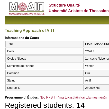
Structure Qualité
Université Aristote de Thessalon
Teaching Approach of Art I
Informations du Cours
Titre
ΕΙΔΙΚΗ ΔΙΔΑΚΤΙΚΗ
Code
ΥΘΔΤ7
Cycle / Niveau
1er cycle / Licenc
Semestre de l’année
Winter
Common
Oui
Statut
Actif
Course ID
280006783
Programme d' Études:
Néo PPS Tmīma Eikastikṓn kai Efarmosménōn T
Registered students: 14