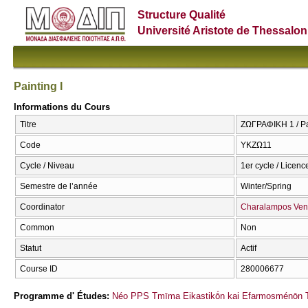
Structure Qualité
Université Aristote de Thessalon
Painting I
Informations du Cours
Titre
ΖΩΓΡΑΦΙΚΗ 1 / Pai
Code
ΥΚΖΩ11
Cycle / Niveau
1er cycle / Licenc
Semestre de l’année
Winter/Spring
Coordinator
Charalampos Ven
Common
Non
Statut
Actif
Course ID
280006677
Programme d' Études:
Néo PPS Tmīma Eikastikṓn kai Efarmosménōn T