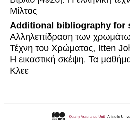
Μίλτος
Additional bibliography for
Αλληλεπίδραση των χρωμάτων
Τέχνη του Χρώματος, Itten J
H εικαστική σκέψη. Τα μαθή
Κλεε
Quality Assurance Unit
- Aristotle Uni