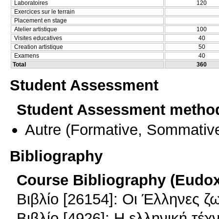
Laboratoires
120
Exercices sur le terrain
Placement en stage
Atelier artistique
100
Visites educatives
40
Creation artistique
50
Examens
40
Total
360
Student Assessment
Student Assessment metho
Autre
(Formative, Sommativ
Bibliography
Course Bibliography (Eudo
Βιβλίο [26154]: Οι Έλληνες ζ
Βιβλίο [4926]: Η ελληνική τέ