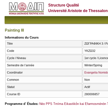
Structure Qualité
Université Aristote de Thessalon
Painting III
Informations du Cours
Titre
ΖΩΓΡΑΦΙΚΗ 3 / Pai
Code
ΥΚΖΩ32
Cycle / Niveau
1er cycle / Licenc
Semestre de l’année
Winter/Spring
Coordinator
Evangelia Nomid
Common
Non
Statut
Actif
Course ID
280006857
Programme d' Études:
Néo PPS Tmīma Eikastikṓn kai Efarmosménōn T