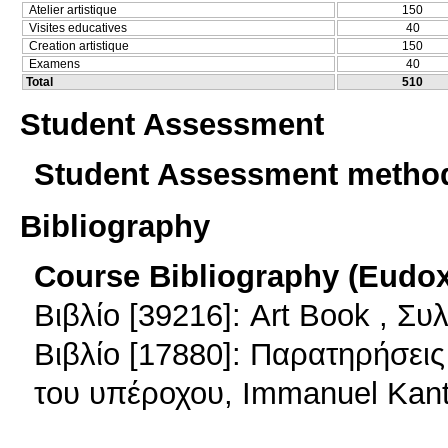
Atelier artistique
150
Visites educatives
40
Creation artistique
150
Examens
40
Total
510
Student Assessment
Student Assessment metho
Bibliography
Course Bibliography (Eudo
Βιβλίο [39216]: Art Book , Συ
Βιβλίο [17880]: Παρατηρήσει
του υπέροχου, Immanuel Kan