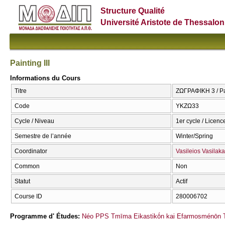
Structure Qualité
Université Aristote de Thessalon
Painting III
Informations du Cours
Titre
ΖΩΓΡΑΦΙΚΗ 3 / Pai
Code
ΥΚΖΩ33
Cycle / Niveau
1er cycle / Licenc
Semestre de l’année
Winter/Spring
Coordinator
Vasileios Vasilaka
Common
Non
Statut
Actif
Course ID
280006702
Programme d' Études:
Néo PPS Tmīma Eikastikṓn kai Efarmosménōn T