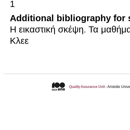
1
Additional bibliography for
H εικαστική σκέψη. Τα μαθή
Κλεε
Quality Assurance Unit
- Aristotle Uni