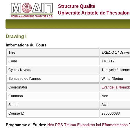
Structure Qualité
Université Aristote de Thessalon
Drawing I
Informations du Cours
Titre
ΣΧΕΔΙΟ 1 / Drawin
Code
ΥΚΣΧ12
Cycle / Niveau
1er cycle / Licenc
Semestre de l’année
Winter/Spring
Coordinator
Evangelia Nomid
Common
Non
Statut
Actif
Course ID
280006683
Programme d' Études:
Néo PPS Tmīma Eikastikṓn kai Efarmosménōn T