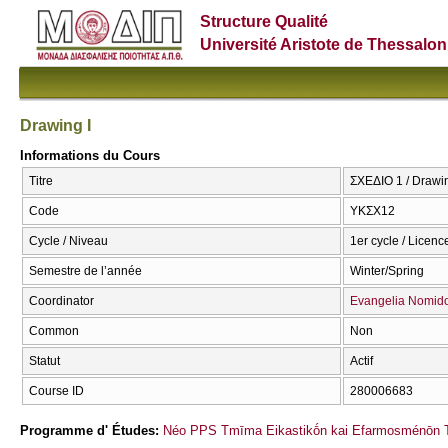
Structure Qualité
Université Aristote de Thessalon
Drawing I
Informations du Cours
Titre
ΣΧΕΔΙΟ 1 / Drawin
Code
ΥΚΣΧ12
Cycle / Niveau
1er cycle / Licenc
Semestre de l’année
Winter/Spring
Coordinator
Evangelia Nomid
Common
Non
Statut
Actif
Course ID
280006683
Programme d' Études:
Néo PPS Tmīma Eikastikṓn kai Efarmosménōn T