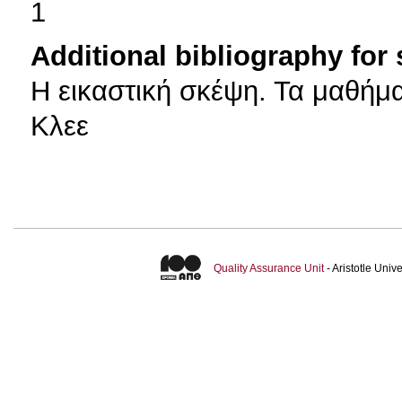
1
Additional bibliography for
H εικαστική σκέψη. Τα μαθή
Κλεε
Quality Assurance Unit
- Aristotle Uni