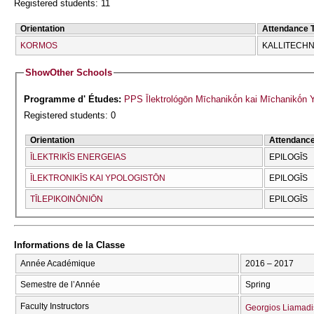
Registered students: 11
Orientation
Attendance 
KORMOS
KALLITECΗN
Show
Other Schools
Programme d' Études:
PPS Īlektrológōn Mīchanikṓn kai Mīchanikṓn Y
Registered students: 0
Orientation
Attendanc
ĪLEKTRIKĪS ENERGEIAS
EPILOGĪS
ĪLEKTRONIKĪS KAI YPOLOGISTŌN
EPILOGĪS
TĪLEPIKOINŌNIŌN
EPILOGĪS
Informations de la Classe
Année Académique
2016 – 2017
Semestre de l’Année
Spring
Faculty Instructors
Georgios Liamadi