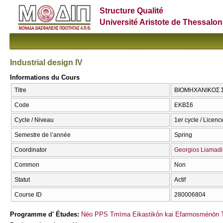
Structure Qualité
Université Aristote de Thessalon
Industrial design IV
Informations du Cours
Titre
ΒΙΟΜΗΧΑΝΙΚΟΣ ΣΧ
Code
ΕΚΒΣ6
Cycle / Niveau
1er cycle / Licenc
Semestre de l’année
Spring
Coordinator
Georgios Liamadi
Common
Non
Statut
Actif
Course ID
280006804
Programme d' Études:
Néo PPS Tmīma Eikastikṓn kai Efarmosménōn T