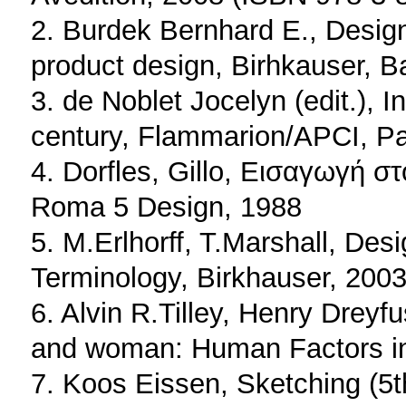
2. Burdek Bernhard E., Design 
product design, Birhkauser, B
3. de Noblet Jocelyn (edit.), I
century, Flammarion/APCI, Pa
4. Dorfles, Gillo, Εισαγωγή σ
Roma 5 Design, 1988
5. M.Erlhorff, T.Marshall, Des
Terminology, Birkhauser, 20
6. Alvin R.Tilley, Henry Drey
and woman: Human Factors in
7. Koos Eissen, Sketching (5t