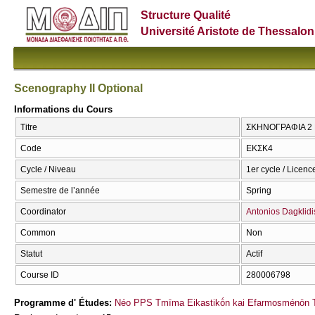
Structure Qualité
Université Aristote de Thessalon
Scenography II Optional
Informations du Cours
Titre
ΣΚΗΝΟΓΡΑΦΙΑ 2 Ε
Code
ΕΚΣΚ4
Cycle / Niveau
1er cycle / Licenc
Semestre de l’année
Spring
Coordinator
Antonios Dagklidi
Common
Non
Statut
Actif
Course ID
280006798
Programme d' Études:
Néo PPS Tmīma Eikastikṓn kai Efarmosménōn T