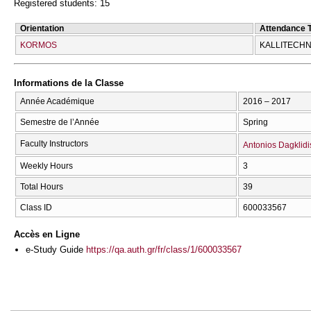
Registered students: 15
Orientation
Attendance 
KORMOS
KALLITECΗN
Informations de la Classe
Année Académique
2016 – 2017
Semestre de l’Année
Spring
Faculty Instructors
Antonios Dagklidi
Weekly Hours
3
Total Hours
39
Class ID
600033567
Accès en Ligne
e-Study Guide
https://qa.auth.gr/fr/class/1/600033567