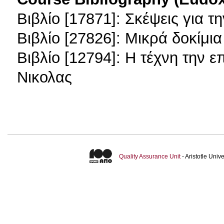
Βιβλίο [17871]: Σκέψεις για τ
Βιβλίο [27826]: Μικρά δοκίμια
Βιβλίο [12794]: Η τέχνη την 
Νικολας
Quality Assurance Unit
- Aristotle Uni