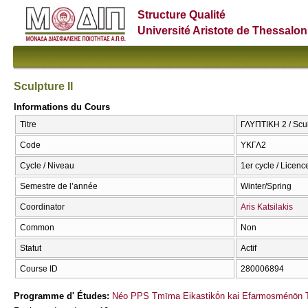
Structure Qualité
Université Aristote de Thessalon
Sculpture II
Informations du Cours
Titre
ΓΛΥΠΤΙΚΗ 2 / Scul
Code
ΥΚΓΛ2
Cycle / Niveau
1er cycle / Licenc
Semestre de l’année
Winter/Spring
Coordinator
Aris Katsilakis
Common
Non
Statut
Actif
Course ID
280006894
Programme d' Études:
Néo PPS Tmīma Eikastikṓn kai Efarmosménōn T