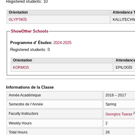
Registered students: 10
Orientation
Attendance 
GLYPTIKĪS
KALLITECΗN
Show
Other Schools
Programme d' Études:
2024-2025
Registered students: 0
Orientation
Attendanc
KORMOS
EPILOGĪS
Informations de la Classe
Année Académique
2016 – 2017
Semestre de l’Année
Spring
2
Faculty Instructors
Georgios Tsaras
Weekly Hours
2
Total Hours
26