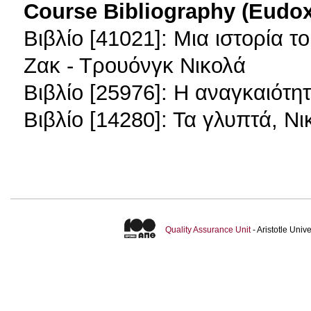
Course Bibliography (Eudo
Βιβλίο [41021]: Μια ιστορία 
Ζακ - Τρουόνγκ Νικολά
Βιβλίο [25976]: Η αναγκαιότη
Βιβλίο [14280]: Τα γλυπτά, Ν
Quality Assurance Unit
- Aristotle Uni