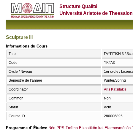
Structure Qualité
Université Aristote de Thessalon
Sculpture III
Informations du Cours
Titre
ΓΛΥΠΤΙΚΗ 3 / Sculp
Code
ΥΚΓΛ3
Cycle / Niveau
1er cycle / Licenc
Semestre de l’année
Winter/Spring
Coordinator
Aris Katsilakis
Common
Non
Statut
Actif
Course ID
280006895
Programme d' Études:
Néo PPS Tmīma Eikastikṓn kai Efarmosménōn T