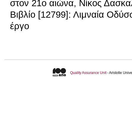
στον 21ο αιώνα, Νίκος Δασκ
Βιβλίο [12799]: Λιμναία Οδύσ
έργο
Quality Assurance Unit
- Aristotle Uni