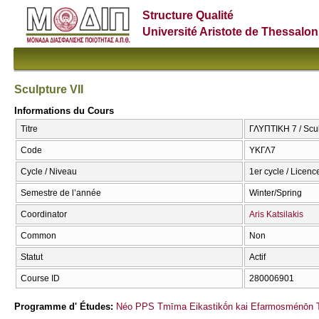
Structure Qualité
Université Aristote de Thessalon
Sculpture VII
Informations du Cours
Titre
ΓΛΥΠΤΙΚΗ 7 / Scul
Code
ΥΚΓΛ7
Cycle / Niveau
1er cycle / Licenc
Semestre de l’année
Winter/Spring
Coordinator
Aris Katsilakis
Common
Non
Statut
Actif
Course ID
280006901
Programme d' Études:
Néo PPS Tmīma Eikastikṓn kai Efarmosménōn T