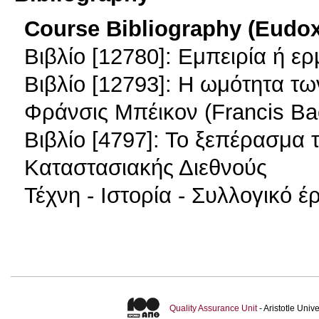
Course Bibliography (Eudo
Βιβλίο [12780]: Εμπειρία ή ε
Βιβλίο [12793]: Η ωμότητα τ
Φράνσις Μπέικον (Francis Bac
Βιβλίο [4797]: Το ξεπέρασμα 
Καταστασιακής Διεθνούς
Τέχνη - Ιστορία - Συλλογικό έ
Quality Assurance Unit
- Aristotle Uni