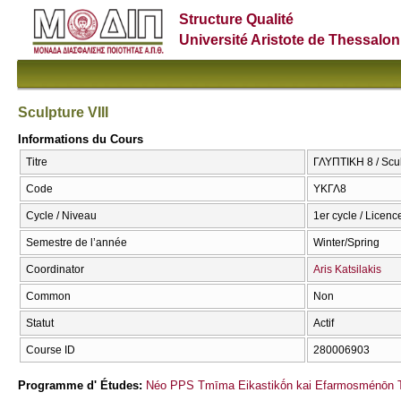
Structure Qualité
Université Aristote de Thessalon
Sculpture VIII
Informations du Cours
Titre
ΓΛΥΠΤΙΚΗ 8 / Scul
Code
ΥΚΓΛ8
Cycle / Niveau
1er cycle / Licenc
Semestre de l’année
Winter/Spring
Coordinator
Aris Katsilakis
Common
Non
Statut
Actif
Course ID
280006903
Programme d' Études:
Néo PPS Tmīma Eikastikṓn kai Efarmosménōn T