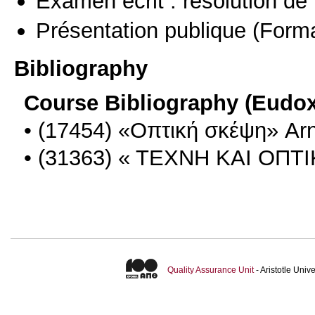
Examen écrit : résolution d
Présentation publique
(Forma
Bibliography
Course Bibliography (Eudo
• (17454) «Οπτική σκέψη» Ar
• (31363) « TEXNH KAI Ο
Quality Assurance Unit
- Aristotle Uni