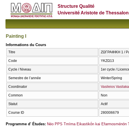
Structure Qualité
Université Aristote de Thessalon
Painting I
Informations du Cours
Titre
ΖΩΓΡΑΦΙΚΗ 1 / Pai
Code
ΥΚΖΩ13
Cycle / Niveau
1er cycle / Licenc
Semestre de l’année
Winter/Spring
Coordinator
Vasileios Vasilaka
Common
Non
Statut
Actif
Course ID
280006679
Programme d' Études:
Néo PPS Tmīma Eikastikṓn kai Efarmosménōn T