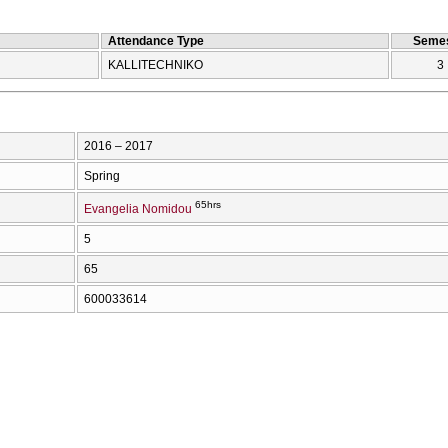
Attendance Type
Semes
KALLITECΗNIKO
3
2016 – 2017
Spring
65hrs
Evangelia Nomidou
5
65
600033614