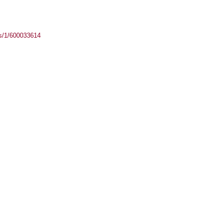
ass/1/600033614