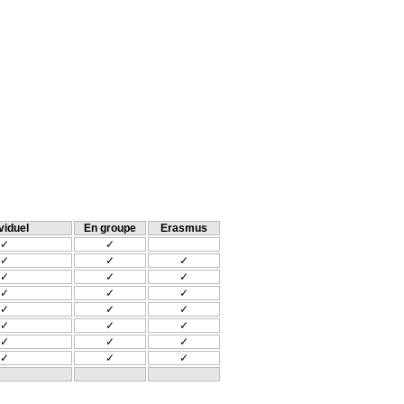
viduel
En groupe
Erasmus
✓
✓
✓
✓
✓
✓
✓
✓
✓
✓
✓
✓
✓
✓
✓
✓
✓
✓
✓
✓
✓
✓
✓