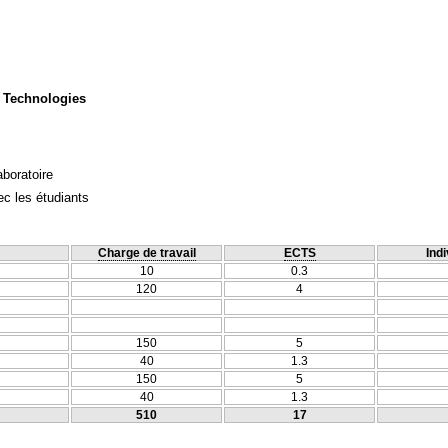
 Technologies
aboratoire
c les étudiants
Charge de travail
ECTS
Indi
10
0.3
120
4
150
5
40
1.3
150
5
40
1.3
510
17