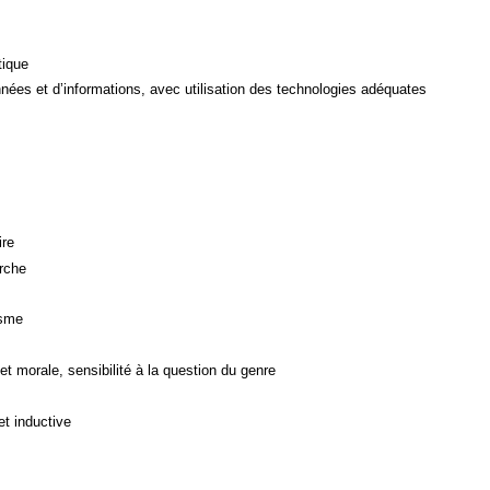
tique
ées et d’informations, avec utilisation des technologies adéquates
ire
rche
isme
et morale, sensibilité à la question du genre
et inductive