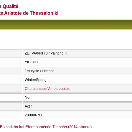
e Qualité
té Aristote de Thessaloniki
ΖΩΓΡΑΦΙΚΗ 3 / Painting III
ΥΚΖΩ31
1er cycle / Licence
Winter/Spring
Charalampos Venetopoulos
Non
Actif
280006700
ikastikṓn kai Efarmosménōn Technṓn (2014-sīmera)