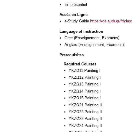
En présentiel
Accès en Ligne
e-Study Guide
https://qa.auth.gr/fr/cl
Language of Instruction
Grec
(Enseignement, Examens)
Anglais
(Enseignement, Examens)
Prerequisites
Required Courses
ΥΚΖΩ11 Painting I
ΥΚΖΩ12 Painting I
ΥΚΖΩ13 Painting I
ΥΚΖΩ14 Painting I
ΥΚΖΩ15 Painting I
ΥΚΖΩ21 Painting II
ΥΚΖΩ22 Painting II
ΥΚΖΩ23 Painting II
ΥΚΖΩ24 Painting II