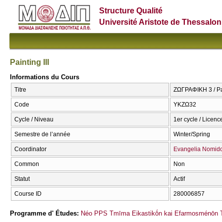
Structure Qualité
Université Aristote de Thessalon
Painting III
Informations du Cours
Titre
ΖΩΓΡΑΦΙΚΗ 3 / Pai
Code
ΥΚΖΩ32
Cycle / Niveau
1er cycle / Licenc
Semestre de l’année
Winter/Spring
Coordinator
Evangelia Nomid
Common
Non
Statut
Actif
Course ID
280006857
Programme d' Études:
Néo PPS Tmīma Eikastikṓn kai Efarmosménōn T