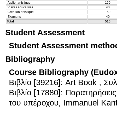
Atelier artistique
150
Visites educatives
40
Creation artistique
150
Examens
40
Total
510
Student Assessment
Student Assessment metho
Bibliography
Course Bibliography (Eudo
Βιβλίο [39216]: Art Book , Συ
Βιβλίο [17880]: Παρατηρήσει
του υπέροχου, Immanuel Kan