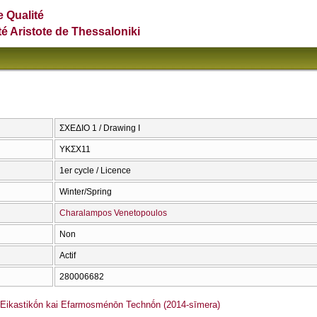
e Qualité
té Aristote de Thessaloniki
ΣΧΕΔΙΟ 1 / Drawing I
ΥΚΣΧ11
1er cycle / Licence
Winter/Spring
Charalampos Venetopoulos
Non
Actif
280006682
ikastikṓn kai Efarmosménōn Technṓn (2014-sīmera)