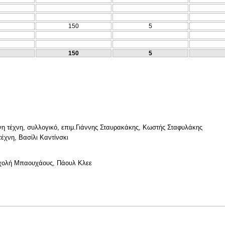
150
5
150
5
ονη τέχνη, συλλογικό, επιμ.Γιάννης Σταυρακάκης, Κωστής Σταφυλάκης
τέχνη, Βασίλι Καντίνσκι
σχολή Μπαουχάους, Πάουλ Κλεε