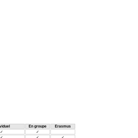
viduel
En groupe
Erasmus
✓
✓
✓
✓
✓