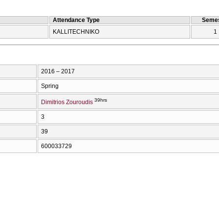
Attendance Type
Semes
KALLITECΗNIKO
1
2016 – 2017
Spring
39hrs
Dimitrios Zouroudis
3
39
600033729