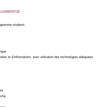
ass/1/600033729
rogramme students.
tique
ées et d’informations, avec utilisation des technologies adéquates
ire
rche