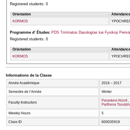
Registered students: 0
Orientation
Attendanc
KORMOS
YPOCΗRE
Programme d' Études:
PDS Tmīmatos Dasologías kai Fysikoý Perivá
Registered students: 0
Orientation
Attendanc
KORMOS
YPOCΗRE
Informations de la Classe
Année Académique
2016 – 2017
Semestre de l’Année
Winter
Paraskevi Alizoti
Faculty Instructors
Parthena Tsoulph
Weekly Hours
5
Class ID
600035919