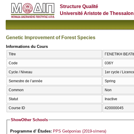
Structure Qualité
Université Aristote de Thessalon
Genetic Improvement of Forest Species
Informations du Cours
Titre
ΓΕΝΕΤΙΚΗ ΒΕΛΤΙΩ
Code
036Υ
Cycle / Niveau
1er cycle / Licenc
Semestre de l’année
Spring
Common
Non
Statut
Inactive
Course ID
420000045
Show
Other Schools
Programme d' Études:
PPS Geōponías (2019-sīmera)