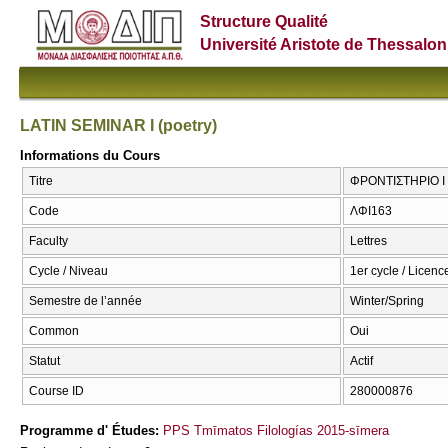
Structure Qualité
Université Aristote de Thessalon
LATIN SEMINAR I (poetry)
Informations du Cours
Titre
ΦΡΟΝΤΙΣΤΗΡΙΟ Ι (
Code
ΛΦΙ163
Faculty
Lettres
Cycle / Niveau
1er cycle / Licenc
Semestre de l’année
Winter/Spring
Common
Oui
Statut
Actif
Course ID
280000876
Programme d' Études:
PPS Tmīmatos Filologías 2015-sīmera