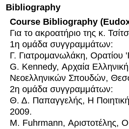
Bibliography
Course Bibliography (Eudo
Για το ακροατήριο της κ. Τσίτσ
1η ομάδα συγγραμμάτων:
Γ. Γιατρομανωλάκη, Ορατίου '
G. Kennedy, Αρχαία Ελληνική 
Νεοελληνικών Σπουδών, Θεσσ
2η ομάδα συγγραμμάτων:
Θ. Δ. Παπαγγελής, Η Ποιητικ
2009.
M. Fuhrmann, Αριστοτέλης, Ορ