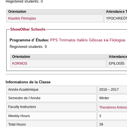
Registered students: 0
Orientation
Attendance 
Klasikīs Filologías
YPOCΗREŌT
Show
Other Schools
Programme d' Études:
PPS Tmīmatos Italikīs Glṓssas kai Filologías
Registered students: 0
Orientation
Attendanc
KORMOS
EPILOGĪS
Informations de la Classe
Année Académique
2016 – 2017
Semestre de l’Année
Winter
Faculty Instructors
Theodoros Antoni
Weekly Hours
3
Total Hours
39