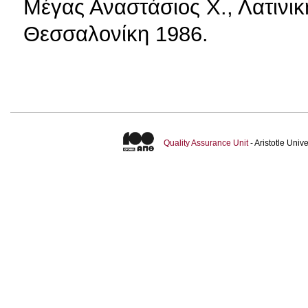
Μέγας Αναστάσιος Χ., Λατινική
Θεσσαλονίκη 1986.
Quality Assurance Unit
- Aristotle Uni