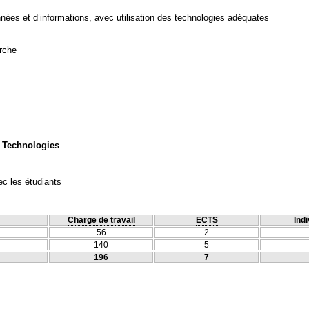
ées et d’informations, avec utilisation des technologies adéquates
rche
 Technologies
c les étudiants
Charge de travail
ECTS
Indi
56
2
140
5
196
7