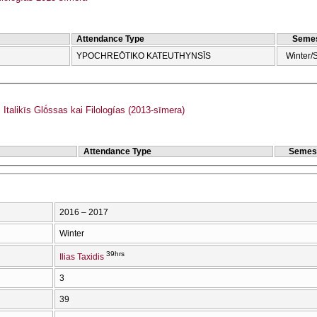
Attendance Type
Semes
YPOCΗREŌTIKO KATEUTHYNSĪS
Winter/
talikīs Glṓssas kai Filologías (2013-sīmera)
Attendance Type
Semes
2016 – 2017
Winter
39hrs
Ilias Taxidis
3
39