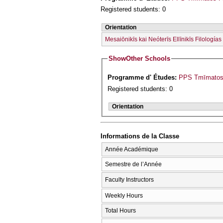
Registered students: 0
Orientation
Mesaiōnikīs kai Neóterīs Ellīnikīs Filologías
Show
Other Schools
Programme d' Études:
PPS Tmīmatos I
Registered students: 0
Orientation
Informations de la Classe
Année Académique
Semestre de l’Année
Faculty Instructors
Weekly Hours
Total Hours