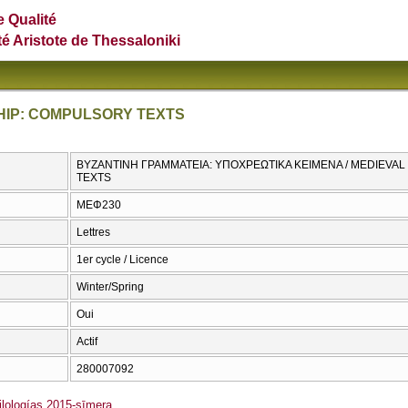
e Qualité
té Aristote de Thessaloniki
IP: COMPULSORY TEXTS
ΒΥΖΑΝΤΙΝΗ ΓΡΑΜΜΑΤΕΙΑ: ΥΠΟΧΡΕΩΤΙΚΑ ΚΕΙΜΕΝΑ / MEDIEV
TEXTS
ΜΕΦ230
Lettres
1er cycle / Licence
Winter/Spring
Oui
Actif
280007092
lologías 2015-sīmera