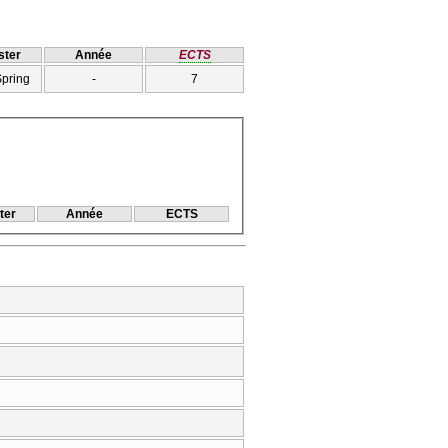
ter
Année
ECTS
Spring
-
7
ter
Année
ECTS