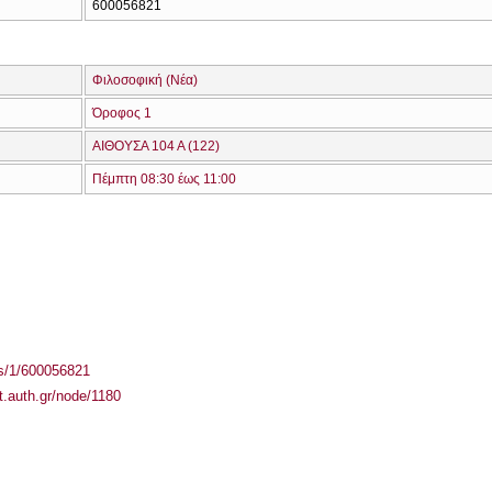
600056821
Φιλοσοφική (Νέα)
Όροφος 1
ΑΙΘΟΥΣΑ 104 Α (122)
Πέμπτη 08:30 έως 11:00
ass/1/600056821
it.auth.gr/node/1180