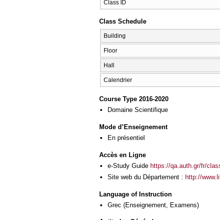
Class ID
Class Schedule
Building
Floor
Hall
Calendrier
Course Type 2016-2020
Domaine Scientifique
Mode d’Enseignement
En présentiel
Accès en Ligne
e-Study Guide
https://qa.auth.gr/fr/cl
Site web du Département :
http://www.l
Language of Instruction
Grec
(Enseignement, Examens)