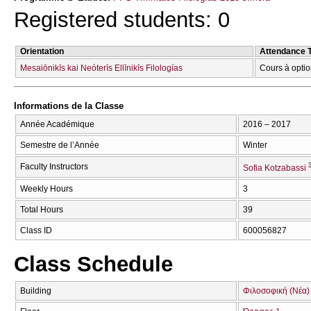
Registered students: 0
Orientation
Attendance 
Mesaiōnikīs kai Neóterīs Ellīnikīs Filologías
Cours à optio
Informations de la Classe
Année Académique
2016 – 2017
Semestre de l’Année
Winter
Faculty Instructors
Sofia Kotzabassi
Weekly Hours
3
Total Hours
39
Class ID
600056827
Class Schedule
Building
Φιλοσοφική (Νέα)