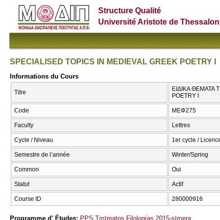
Structure Qualité
Université Aristote de Thessalon
SPECIALISED TOPICS IN MEDIEVAL GREEK POETRY I
Informations du Cours
ΕΙΔΙΚΑ ΘΕΜΑΤΑ 
Titre
POETRY I
Code
ΜΕΦ275
Faculty
Lettres
Cycle / Niveau
1er cycle / Licenc
Semestre de l’année
Winter/Spring
Common
Oui
Statut
Actif
Course ID
280000916
Programme d' Études:
PPS Tmīmatos Filologías 2015-sīmera