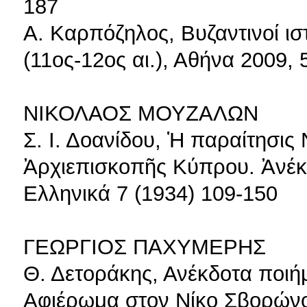
187
Α. Καρπόζηλος, Βυζαντινοί ιστ
(11ος-12ος αι.), Αθήνα 2009,
ΝΙΚΟΛΑΟΣ ΜΟΥΖΑΛΩΝ
Σ. Ι. Δοανίδου, Ἡ παραίτησι
Ἀρχιεπισκοπῆς Κύπρου. Ἀνέκ
Ελληνικά 7 (1934) 109-150
ΓΕΩΡΓΙΟΣ ΠΑΧΥΜΕΡΗΣ
Θ. Δετοράκης, Ανέκδοτα ποιή
Αφιέρωμα στον Νίκο Σβορώνο,