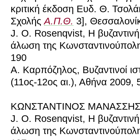
κριτική έκδοση Ευδ. Θ. Τσολ
Σχολής
Α.Π.Θ.
3], Θεσσαλονί
J. O. Rosenqvist, H βυζαντιν
άλωση της Κωνσταντινούπολης
190
Α. Καρπόζηλος, Βυζαντινοί ιστ
(11ος-12ος αι.), Αθήνα 2009,
ΚΩΝΣΤΑΝΤΙΝΟΣ ΜΑΝΑΣΣΗ
J. O. Rosenqvist, H βυζαντιν
άλωση της Κωνσταντινούπολης