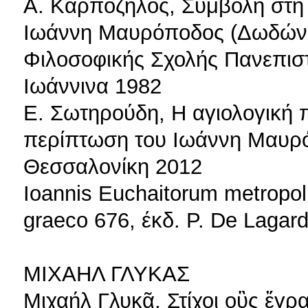
Α. Καρπόζηλος, Συμβολή στη μ
Ιωάννη Μαυρόποδος (Δωδώνη
Φιλοσοφικής Σχολής Πανεπισ
Ιωάννινα 1982
Ε. Σωτηρούδη, Η αγιολογική 
περίπτωση του Ιωάννη Μαυρόπ
Θεσσαλονίκη 2012
Ioannis Euchaitorum metropol
graeco 676, έκδ. P. De Lagarde
ΜΙΧΑΗΛ ΓΛΥΚΑΣ
Μιχαήλ Γλυκᾶ, Στίχοι οὓς ἔγρ