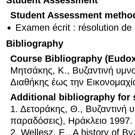
Student Assessment metho
Examen écrit : résolution d
Bibliography
Course Bibliography (Eudo
Μητσάκης, Κ., Βυζαντινή υμν
Διαθήκης έως την Εικονομαχί
Additional bibliography for
1. Δετοράκης, Θ., Βυζαντινή 
παραδόσεις), Ηράκλειο 1997.
2. Wellesz, E., A history of 