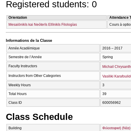
Registered students: 0
Orientation
Attendance 
Mesaiōnikīs kai Neóterīs Ellīnikīs Filologías
Cours à optio
Informations de la Classe
Année Académique
2016 – 2017
Semestre de l’Année
Spring
Faculty Instructors
Michail Chrysant
Instructors from Other Categories
Vasiliki Karafouli
Weekly Hours
3
Total Hours
39
Class ID
600056962
Class Schedule
Building
Φιλοσοφική (Νέα)