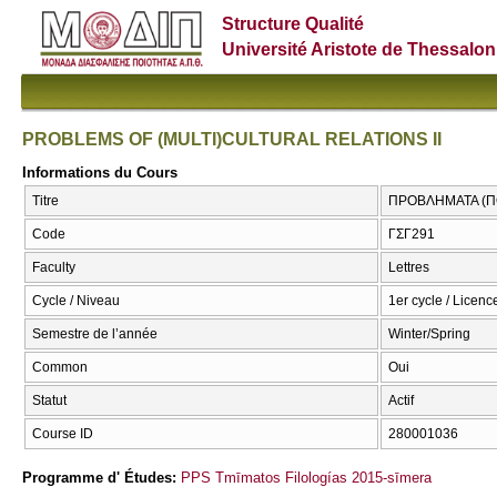
Structure Qualité
Université Aristote de Thessalon
PROBLEMS OF (MULTI)CULTURAL RELATIONS II
Informations du Cours
Titre
ΠΡΟΒΛΗΜΑΤΑ (ΠΟ
Code
ΓΣΓ291
Faculty
Lettres
Cycle / Niveau
1er cycle / Licenc
Semestre de l’année
Winter/Spring
Common
Oui
Statut
Actif
Course ID
280001036
Programme d' Études:
PPS Tmīmatos Filologías 2015-sīmera