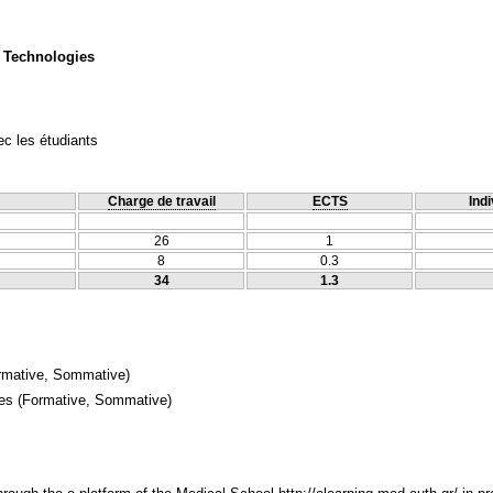
 Technologies
c les étudiants
Charge de travail
ECTS
Indi
26
1
8
0.3
34
1.3
rmative, Sommative)
mes
(Formative, Sommative)