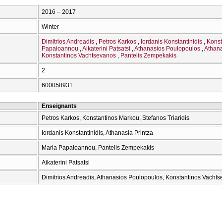
2016 – 2017
Winter
Dimitrios Andreadis
Petros Karkos
Iordanis Konstantinidis
Konst
Papaioannou
Aikaterini Patsatsi
Athanasios Poulopoulos
Athana
Konstantinos Vachtsevanos
Pantelis Zempekakis
2
600058931
Enseignants
Petros Karkos, Konstantinos Markou, Stefanos Triaridis
Iordanis Konstantinidis, Athanasia Printza
Maria Papaioannou, Pantelis Zempekakis
Aikaterini Patsatsi
Dimitrios Andreadis, Athanasios Poulopoulos, Konstantinos Vacht