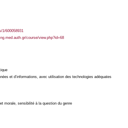
ass/1/600058931
ning.med.auth.gr/course/view.php?id=68
tique
ées et d’informations, avec utilisation des technologies adéquates
et morale, sensibilité à la question du genre