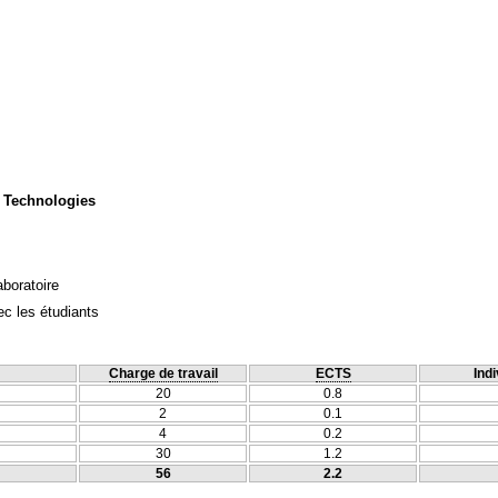
 Technologies
aboratoire
c les étudiants
Charge de travail
ECTS
Indi
20
0.8
2
0.1
4
0.2
30
1.2
56
2.2