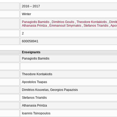
2016 – 2017
Winter
Panagiotis Bamidis
Dimitrios Goulis
Theodore Kontakiotis
Dimit
Athanasia Printza
Emmanouil Smyrnakis
Stefanos Triaridis
Apos
2
600058941
Enseignants
Panagiotis Bamidis
Η
Theodore Kontakiotis
Apostolos Tsapas
Dimitrios Kouvelas, Georgios Papazisis
Stefanos Triaridis
Athanasia Printza
Ioannis Tsinopoulos