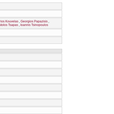
rios Kouvelas
Georgios Papazisis
tolos Tsapas
Ioannis Tsinopoulos