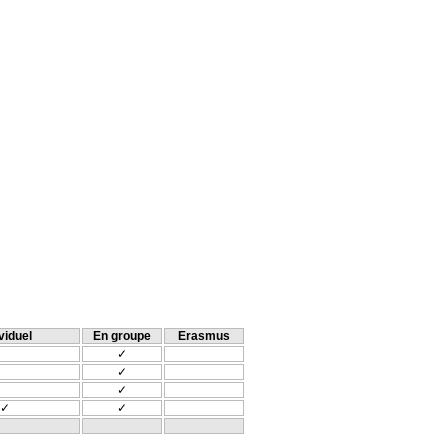
viduel
En groupe
Erasmus
✓
✓
✓
✓
✓