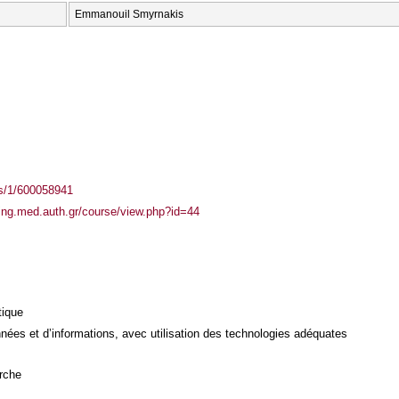
Emmanouil Smyrnakis
ass/1/600058941
ning.med.auth.gr/course/view.php?id=44
tique
ées et d’informations, avec utilisation des technologies adéquates
rche