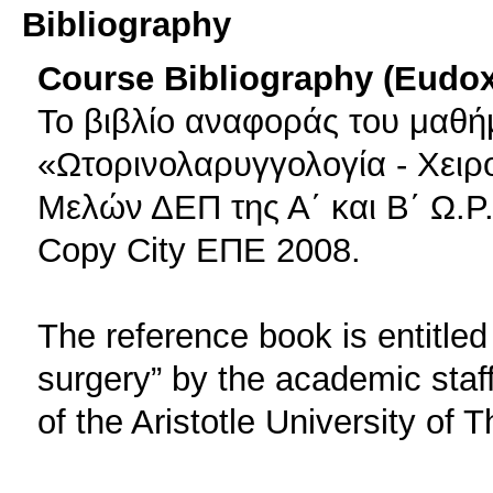
Bibliography
Course Bibliography (Eudo
Το βιβλίο αναφοράς του μαθήμ
«Ωτορινολαρυγγολογία - Χειρ
Μελών ΔΕΠ της Α΄ και Β΄ Ω.Ρ.
Copy City EΠΕ 2008.
The reference book is entitle
surgery” by the academic sta
of the Aristotle University of