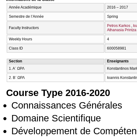
Année Académique
2016 – 2017
Semestre de l’Année
Spring
Petros Karkos
Io
Faculty Instructors
Athanasia Printza
Weekly Hours
4
Class ID
600058981
Section
Enseignants
1. Α΄ ΩΡΛ
Konstantinos Mark
2. Β΄ ΩΡΛ
Ioannis Konstantin
Course Type 2016-2020
Connaissances Générales
Domaine Scientifique
Développement de Compéten