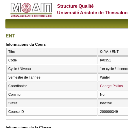
Structure Qualité
Université Aristote de Thessalon
ENT
Informations du Cours
Titre
Ω.Ρ.Λ. / ENT
Code
ΙΑ0351
Cycle / Niveau
1er cycle / Licenc
Semestre de l’année
Winter
Coordinator
George Psillas
Common
Non
Statut
Inactive
Course ID
200000349
Informations de la Classe