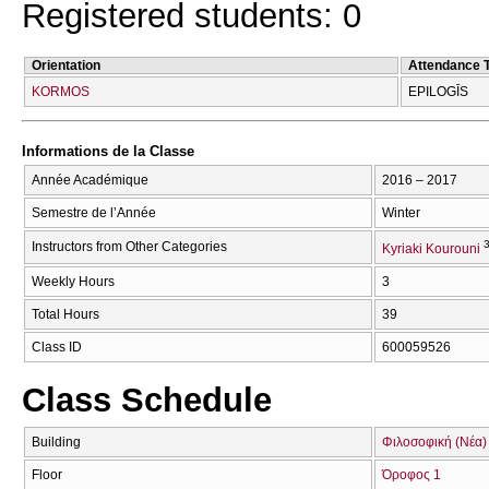
Registered students: 0
Orientation
Attendance 
KORMOS
EPILOGĪS
Informations de la Classe
Année Académique
2016 – 2017
Semestre de l’Année
Winter
Instructors from Other Categories
Kyriaki Kourouni
Weekly Hours
3
Total Hours
39
Class ID
600059526
Class Schedule
Building
Φιλοσοφική (Νέα)
Floor
Όροφος 1