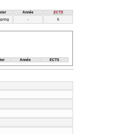
ter
Année
ECTS
Spring
-
6
ter
Année
ECTS