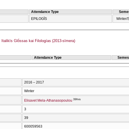
Attendance Type
Semes
EPILOGĪS
Winter/
talikīs Glṓssas kai Filologías (2013-sīmera)
Attendance Type
Semes
2016 – 2017
Winter
39hrs
Elisavet Mela-Athanasopoulou
3
39
600059563