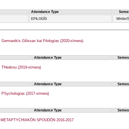
Attendance Type
Semes
EPILOGĪS
Winter/
ermanikīs Glṓssas kai Filologías (2020-sīmera)
Attendance Type
Semes
THeátrou (2019-sīmera)
Attendance Type
Semes
PSychologías (2017-sīmera)
Attendance Type
Semes
METAPTYCΗIAKŌN SPOUDŌN 2016-2017