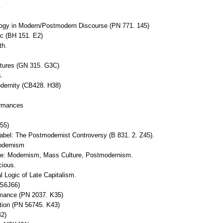
.
logy in Modern/Postmodern Discourse (PN 771. 145)
ic (BH 151. E2)
th.
ultures (GN 315. G3C)
.
dernity (CB428. H38)
ormances
H55)
 Babel: The Postmodernist Controversy (B 831. 2. Z45).
modernism
ide: Modernism, Mass Culture, Postmodernism.
cious.
 Logic of Late Capitalism.
 S6J66)
mance (PN 2037. K35)
tion (PN 56745. K43)
42)