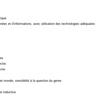
tique
ées et d’informations, avec utilisation des technologies adéquates
ire
rche
isme
et morale, sensibilité à la question du genre
et inductive