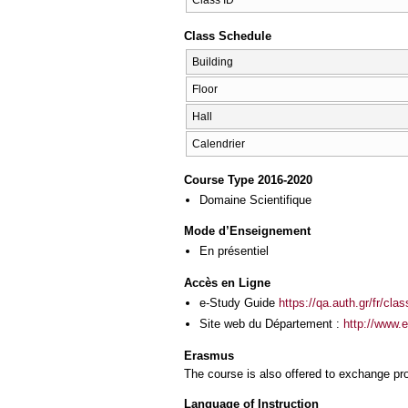
Class ID
Class Schedule
Building
Floor
Hall
Calendrier
Course Type 2016-2020
Domaine Scientifique
Mode d’Enseignement
En présentiel
Accès en Ligne
e-Study Guide
https://qa.auth.gr/fr/cl
Site web du Département :
http://www.
Erasmus
The course is also offered to exchange p
Language of Instruction