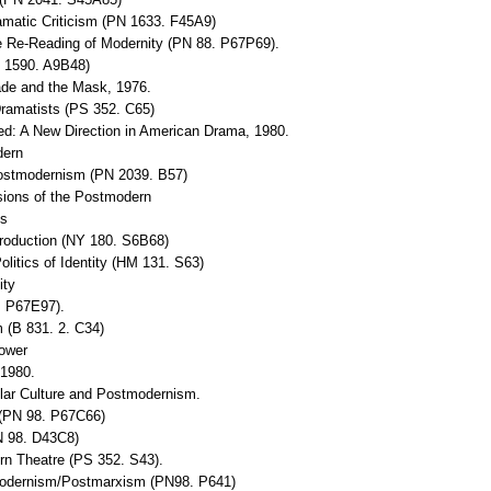
ramatic Criticism (PN 1633. F45A9)
e Re-Reading of Modernity (PN 88. P67P69).
N 1590. A9B48)
ade and the Mask, 1976.
ramatists (PS 352. C65)
ed: A New Direction in American Drama, 1980.
dern
 Postmodernism (PN 2039. B57)
sions of the Postmodern
es
 Production (NY 180. S6B68)
olitics of Identity (HM 131. S63)
ity
. P67E97).
 (B 831. 2. C34)
ower
-1980.
lar Culture and Postmodernism.
 (PN 98. P67C66)
N 98. D43C8)
rn Theatre (PS 352. S43).
modernism/Postmarxism (PN98. P641)