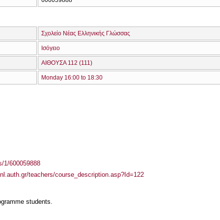
600059888
Σχολείο Νέας Ελληνικής Γλώσσας
Ισόγειο
ΑΙΘΟΥΣΑ 112 (111)
Monday 16:00 to 18:30
ass/1/600059888
enl.auth.gr/teachers/course_description.asp?Id=122
rogramme students.