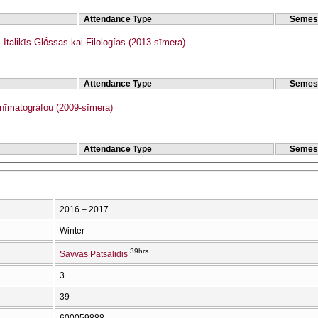
Attendance Type
Semes
talikīs Glṓssas kai Filologías (2013-sīmera)
Attendance Type
Semes
īmatográfou (2009-sīmera)
Attendance Type
Semes
2016 – 2017
Winter
39hrs
Savvas Patsalidis
3
39