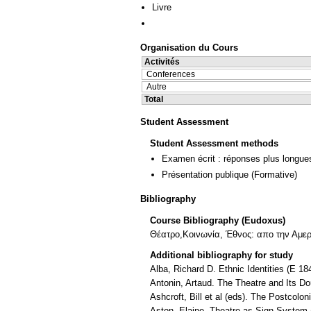
Livre
Organisation du Cours
Activités
Conferences
Autre
Total
Student Assessment
Student Assessment methods
Examen écrit : réponses plus longue
Présentation publique
(Formative)
Bibliography
Course Bibliography (Eudoxus)
Θέατρο,Κοινωνία, Έθνος: απο την Αμερι
Additional bibliography for study
Alba, Richard D. Ethnic Identities (E 1
Antonin, Artaud. The Theatre and Its Do
Ashcroft, Bill et al (eds). The Postcolon
Aston, Elaine. Theatre as Sign System