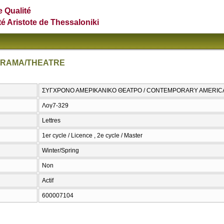
e Qualité
té Aristote de Thessaloniki
DRAMA/THEATRE
ΣΥΓΧΡΟΝΟ ΑΜΕΡΙΚΑΝΙΚΟ ΘΕΑΤΡΟ / CONTEMPORARY AMERI
Λογ7-329
Lettres
1er cycle / Licence , 2e cycle / Master
Winter/Spring
Non
Actif
600007104