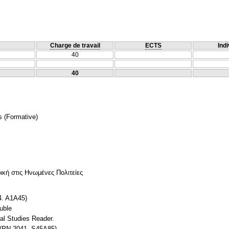
Charge de travail
ECTS
Indi
40
40
s
(Formative)
κή στις Ηνωμένες Πολιτείες
84. A1A45)
uble
ial Studies Reader.
 (PN 2041. S45A85)