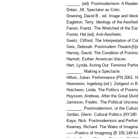
______. (ed). Postmodernism: A Reader
Dolan, Jill. Spectator as Critic.
Downing, David B., ed. Image and Ideo
Eagleton, Terry. Ideology of the Aesthet
Fanon, Frantz. The Wretched of the Ear
Foster, Hal (ed). Anti-Aesthetic.
Geetz, Clifford. The Interpretation of C
Geis, Deborah. Postmodern Theatric[h]s
Harvey, David. The Condition of Postmo
Harriott, Esther. American Voices
Hart, Lynda. Acting Out: Feminist Perf
_______. Making a Spectacle.
Hilton, Julian. Performance (PN 2061. 
Hoesterev, Ingeborg (ed.). Zeitgeist in
Hutcheon, Linda. The Politics of Post
Huyssen, Andreas. After the Great Div
Jameson, Fredric. The Political Uncons
_______. Postmodernism, or the Cultural
Jordan, Glenn. Cultural Politics (NY180
Kaye, Nick. Postmodernism and Perfor
Kearney, Richard. The Wake of Imagina
-------Poetics of Imagining (B 105.149 K