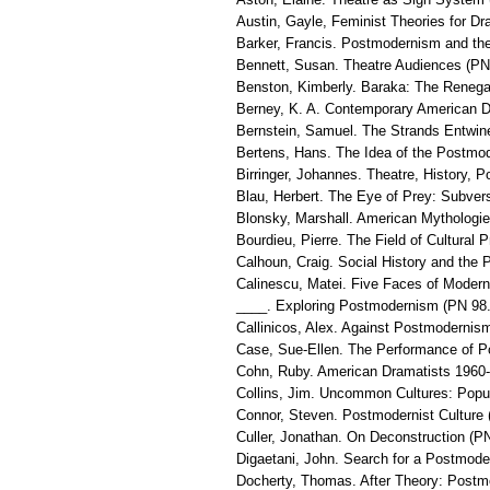
Austin, Gayle, Feminist Theories for D
Barker, Francis. Postmodernism and th
Bennett, Susan. Theatre Audiences (P
Benston, Kimberly. Baraka: The Reneg
Berney, K. A. Contemporary American D
Bernstein, Samuel. The Strands Entwin
Bertens, Hans. The Idea of the Postmo
Birringer, Johannes. Theatre, History,
Blau, Herbert. The Eye of Prey: Subver
Blonsky, Marshall. American Mythologi
Bourdieu, Pierre. The Field of Cultural
Calhoun, Craig. Social History and the P
Calinescu, Matei. Five Faces of Modern
____. Exploring Postmodernism (PN 98
Callinicos, Alex. Against Postmodernism
Case, Sue-Ellen. The Performance of P
Cohn, Ruby. American Dramatists 1960
Collins, Jim. Uncommon Cultures: Popu
Connor, Steven. Postmodernist Culture
Culler, Jonathan. On Deconstruction (P
Digaetani, John. Search for a Postmode
Docherty, Thomas. After Theory: Post